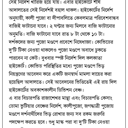
সেই নির্দেশ খারিজ হয়ে যায়। এবার হাইকোর্টে শীর্ষ
আদালতের সেই নির্দেশই বহাল থাকল। হাইকোর্টের নির্দেশ
অনুযায়ী, কালী পুজো বা দীপাবলিতে কেবলমাত্র পরিবেশবান্ধব
বাজিই ফাটানো যাবে। ২ ঘণ্টার জন্য মিলবে বাজি ফাটানোর
অনুমতি। বাজি ফাটানো যাবে রাত ৮ টা থেকে ১০ টা।
দর্শকদের জন্য পুজো মণ্ডপে প্রবেশে নিষেধাজ্ঞা। কোভিডের
দু’টি টিকা নেওয়া থাকলেও পুজো মণ্ডপে অবাধে ঢুকতে
পারবেন না কেউ। বুধবার স্পষ্ট নির্দেশ দিল কলকাতা
হাইকোর্ট। কোভিড পরিস্থিতির মধ্যে পুজো মণ্ডপে ভিড়
নিয়ন্ত্রণের আবেদন করে একটি জনস্বার্থ মামলা দায়ের করা
হয়েছিল আদালতে। সেই আবেদনের ভিত্তিতেই এই রায় দিল
হাইকোর্টের অবকাশকালীন ডিভিশন বেঞ্চ।
এ বার বিচারপতি রাজাশেখর মান্থা এবং বিচারপতি কেসাং
ডোমা ভুটিয়ার বেঞ্চের নির্দেশ, কালীপুজো, জগদ্ধাত্রী পুজোয়
মণ্ডপে দর্শনার্থীদের ভিড় রোখার জন্য সব রকম জরুরি
পদক্ষেপ করতে হবে। শুধু মাস্ক পরা বা দু’টি টিকা নেওয়া