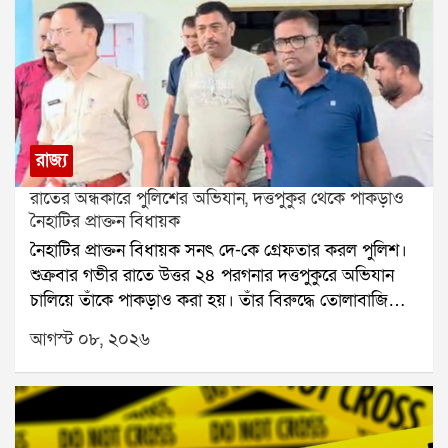
রাজ্য
রাতের অন্ধকারে পুলিশের অভিযান, দত্তপুকুর থেকে পাকড়াও
নৈহাটির প্রাক্তন বিধায়ক
নৈহাটির প্রাক্তন বিধায়ক সনৎ দে-কে গ্রেফতার করল পুলিশ।
শুক্রবার গভীর রাতে উত্তর ২৪ পরগনার দত্তপুকুরে অভিযান
চালিয়ে তাঁকে পাকড়াও করা হয়। তাঁর বিরুদ্ধে তোলাবাজি
এবং ভোট পরবর্তী হিংসার অভিযোগ রয়েছে বলে পুলিশ সূত্রে
আগস্ট ০৮, ২০২৬
জানা গিয়েছে। শনিবার তাঁকে বারাকপুর আদালতে তোলা
হবে।২০২৪ সালের উপনির্বাচনে নৈহাটি বিধানসভা কেন্দ্র
থেকে জয়ী হয়েছিলেন সনৎ দে। তবে তার আগে থেকেই তাঁর
বিরুদ্ধে একাধিক অভিযোগ উঠেছিল। স্থানীয় সূত্রে তাঁর