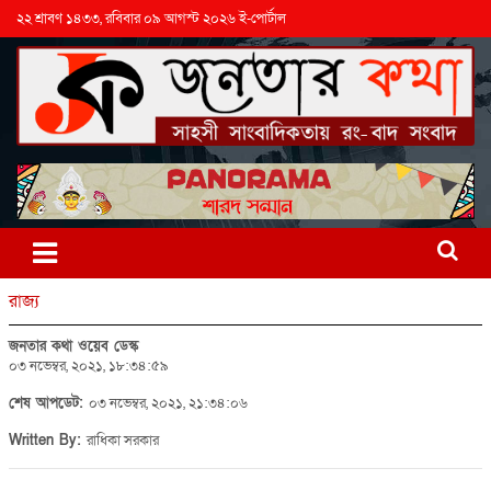
২২ শ্রাবণ ১৪৩৩, রবিবার ০৯ আগস্ট ২০২৬ ই-পোর্টাল
রাজ্য
জনতার কথা ওয়েব ডেস্ক
০৩ নভেম্বর, ২০২১, ১৮:৩৪:৫৯
শেষ আপডেট:
০৩ নভেম্বর, ২০২১, ২১:৩৪:০৬
Written By:
রাধিকা সরকার