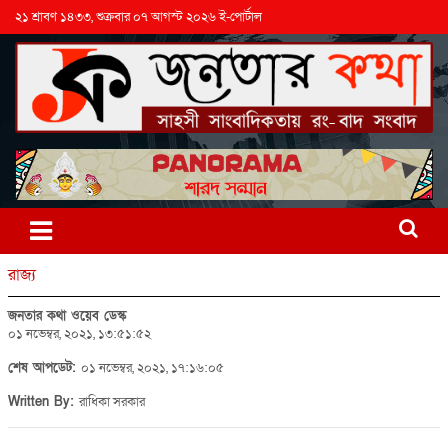
২১ শ্রাবণ ১৪৩৩, শুক্রবার ০৭ আগস্ট ২০২৬ ই-পোর্টাল
রাজ্য
জনতার কথা ওয়েব ডেস্ক
০১ নভেম্বর, ২০২১, ১৩:৫১:৫২
শেষ আপডেট:
০১ নভেম্বর, ২০২১, ১৭:১৬:০৫
Written By:
রাধিকা সরকার