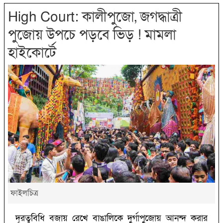
High Court: কালীপুজো, জগদ্ধাত্রী
পুজোয় উপচে পড়বে ভিড় ! মামলা
হাইকোর্টে
ফাইলচিত্র
দূরত্ববিধি বজায় রেখে বাঙালিকে দুর্গাপুজোয় আনন্দ করার