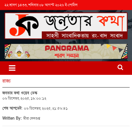
২২ শ্রাবণ ১৪৩৩, শনিবার ০৮ আগস্ট ২০২৬ ই-পোর্টাল
রাজ্য
জনতার কথা ওয়েব ডেস্ক
০৬ ডিসেম্বর, ২০২৫, ১৯:০০:১২
শেষ আপডেট:
০৬ ডিসেম্বর, ২০২৫, ২১:৫৬:৪১
Written By:
মীরা সেনগুপ্ত