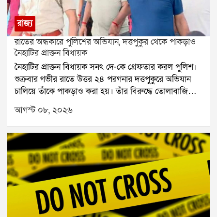
রাজ্য
রাতের অন্ধকারে পুলিশের অভিযান, দত্তপুকুর থেকে পাকড়াও
নৈহাটির প্রাক্তন বিধায়ক
নৈহাটির প্রাক্তন বিধায়ক সনৎ দে-কে গ্রেফতার করল পুলিশ।
শুক্রবার গভীর রাতে উত্তর ২৪ পরগনার দত্তপুকুরে অভিযান
চালিয়ে তাঁকে পাকড়াও করা হয়। তাঁর বিরুদ্ধে তোলাবাজি
এবং ভোট পরবর্তী হিংসার অভিযোগ রয়েছে বলে পুলিশ সূত্রে
আগস্ট ০৮, ২০২৬
জানা গিয়েছে। শনিবার তাঁকে বারাকপুর আদালতে তোলা
হবে।২০২৪ সালের উপনির্বাচনে নৈহাটি বিধানসভা কেন্দ্র
থেকে জয়ী হয়েছিলেন সনৎ দে। তবে তার আগে থেকেই তাঁর
বিরুদ্ধে একাধিক অভিযোগ উঠেছিল। স্থানীয় সূত্রে তাঁর
বিরুদ্ধে তোলাবাজি এবং জমি দখলের অভিযোগ ছিল বলে
জানা যায়। ২০২১ সালের বিধানসভা নির্বাচনের পর ভোট
পরবর্তী হিংসার ঘটনাতেও তাঁর নাম জড়িয়েছিল বলে
অভিযোগ।২০২৬ সালের বিধানসভা নির্বাচনের পর রাজ্যে
রাজনৈতিক পালাবদল হয়। এরপর সনৎ দে-র বিরুদ্ধে থানায়