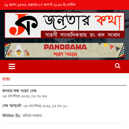
২১ শ্রাবণ ১৪৩৩, শুক্রবার ০৭ আগস্ট ২০২৬ ই-পোর্টাল
রাজ্য
জনতার কথা ওয়েব ডেস্ক
০৪ সেপ্টেম্বর, ২০২১, ০৯:৩০:৪৮
শেষ আপডেট:
০৪ সেপ্টেম্বর, ২০২১, ১২:৫৯:১০
Written By:
রাধিকা সরকার