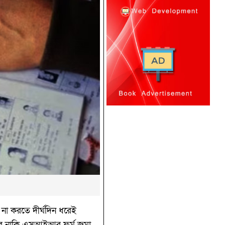
 না করতে দীর্ঘদিন ধরেই
াঁদের নাকি এসআইআর ফর্ম জমা