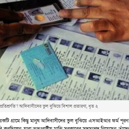
্রতিশ্রুতি’! আদিবাসীদের ভুল বুঝিয়ে বিশাল প্রতারণা, ধৃত ২
য়েকটি গ্রামে কিছু মানুষ আদিবাসীদের ভুল বুঝিয়ে এসআইআর ফর্ম পূরণ
দাবি করছিলেন, যারা অন্তঃরাষ্ট্রীয় মাঝি সরকারের সদস্যপদ নিয়েছেন, ত