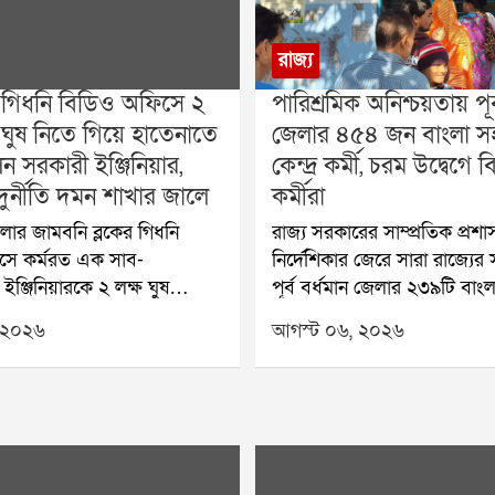
রাজ্য
 গিধনি বিডিও অফিসে ২
পারিশ্রমিক অনিশ্চয়তায় পূর
 ঘুষ নিতে গিয়ে হাতেনাতে
জেলার ৪৫৪ জন বাংলা সহ
 সরকারী ইঞ্জিনিয়ার,
কেন্দ্র কর্মী, চরম উদ্বেগে
দুর্নীতি দমন শাখার জালে
কর্মীরা
েলার জামবনি ব্লকের গিধনি
রাজ্য সরকারের সাম্প্রতিক প্রশ
সে কর্মরত এক সাব-
নির্দেশিকার জেরে সারা রাজ্যের
্ট ইঞ্জিনিয়ারকে ২ লক্ষ ঘুষ
পূর্ব বর্ধমান জেলার ২৩৯টি বাংল
িযোগে হাতেনাতে গ্রেফতার
কেন্দ্র (BSK)-এ কর্মরত মোট
 ২০২৬
আগস্ট ০৬, ২০২৬
ুর্নীতি দমন শাখা (Anti-
ডেটা এন্ট্রি অপারেটর (DEO)-
n Branch বা ACB)। বুধবার
জুলাই, ২০২৬ মাসের পারিশ্রমি
শেষ ফাঁদ পেতে এই অভিযান
অনিশ্চয়তার মুখে পড়েছে। টানা 
।অভিযুক্তের নাম বিমল সাহা।
বেতন না পাওয়ার আশঙ্কায় কর্ম
নি একটি সরকারি নির্মাণ
পাশাপাশি তাঁদের পরিবারও চরম
বকেয়া পাস করানোর জন্য এক
আর্থিক অনিশ্চয়তার মধ্যে দিন 