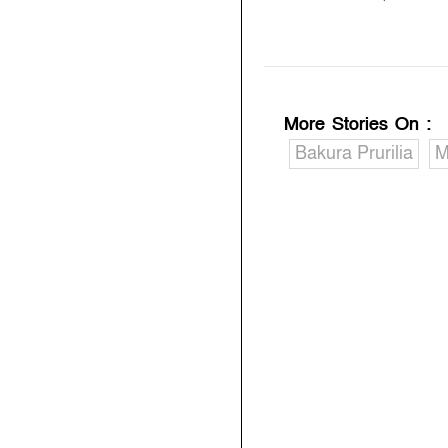
More Stories On
:
Bakura Prurilia
M