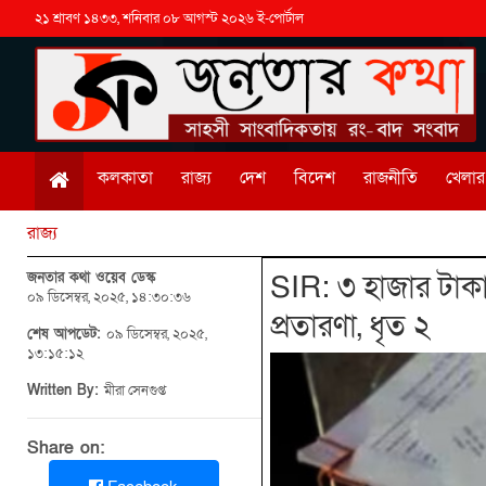
২১ শ্রাবণ ১৪৩৩, শনিবার ০৮ আগস্ট ২০২৬ ই-পোর্টাল
কলকাতা
রাজ্য
দেশ
বিদেশ
রাজনীতি
খেলার 
রাজ্য
জনতার কথা ওয়েব ডেস্ক
SIR: ৩ হাজার টাকায়
০৯ ডিসেম্বর, ২০২৫, ১৪:৩০:৩৬
প্রতারণা, ধৃত ২
শেষ আপডেট:
০৯ ডিসেম্বর, ২০২৫,
১৩:১৫:১২
Written By:
মীরা সেনগুপ্ত
Share on: