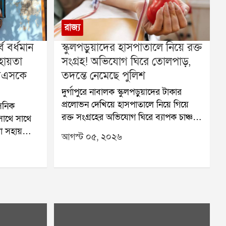
রাজ্য
্ব বর্ধমান
স্কুলপড়ুয়াদের হাসপাতালে নিয়ে রক্ত
ায়তা
সংগ্রহ! অভিযোগ ঘিরে তোলপাড়,
 বিএসকে
তদন্তে নেমেছে পুলিশ
দুর্গাপুরে নাবালক স্কুলপড়ুয়াদের টাকার
প্রলোভন দেখিয়ে হাসপাতালে নিয়ে গিয়ে
াসনিক
রক্ত সংগ্রহের অভিযোগ ঘিরে ব্যাপক চাঞ্চল্য
 সাথে সাথে
ছড়িয়েছে। অভিযোগ সামনে আসতেই তদন্ত
া সহায়তা
আগস্ট ০৫, ২০২৬
শুরু করেছে পুলিশ। একই সঙ্গে এই ঘটনার
 ৪৫৪ জন
সঙ্গে কারা জড়িত, তা খতিয়ে দেখা হচ্ছে।
এর জুন ও
অভিযোগ, দুর্গাপুরের ইস্পাত নগরীর একটি
ক
বেসরকারি স্কুলের তিন নাবালক পড়ুয়াকে
দুই মাস
টাকার লোভ দেখিয়ে বিধাননগরের একটি
ীদের
বেসরকারি হাসপাতালে নিয়ে যাওয়া হয়।
 উদ্বেগ ও
সেখানে এক রোগীর আত্মীয় পরিচয়ে তাঁদের
কাটাচ্ছে।গত