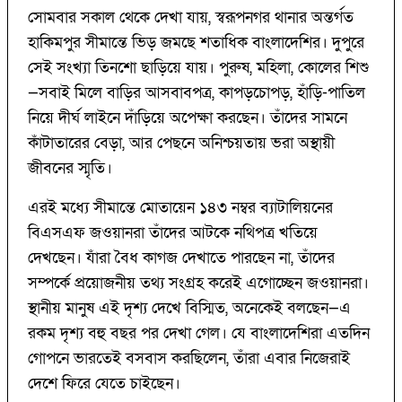
সোমবার সকাল থেকে দেখা যায়, স্বরূপনগর থানার অন্তর্গত
হাকিমপুর সীমান্তে ভিড় জমছে শতাধিক বাংলাদেশির। দুপুরে
সেই সংখ্যা তিনশো ছাড়িয়ে যায়। পুরুষ, মহিলা, কোলের শিশু
—সবাই মিলে বাড়ির আসবাবপত্র, কাপড়চোপড়, হাঁড়ি-পাতিল
নিয়ে দীর্ঘ লাইনে দাঁড়িয়ে অপেক্ষা করছেন। তাঁদের সামনে
কাঁটাতারের বেড়া, আর পেছনে অনিশ্চয়তায় ভরা অস্থায়ী
জীবনের স্মৃতি।
এরই মধ্যে সীমান্তে মোতায়েন ১৪৩ নম্বর ব্যাটালিয়নের
বিএসএফ জওয়ানরা তাঁদের আটকে নথিপত্র খতিয়ে
দেখছেন। যাঁরা বৈধ কাগজ দেখাতে পারছেন না, তাঁদের
সম্পর্কে প্রয়োজনীয় তথ্য সংগ্রহ করেই এগোচ্ছেন জওয়ানরা।
স্থানীয় মানুষ এই দৃশ্য দেখে বিস্মিত, অনেকেই বলছেন—এ
রকম দৃশ্য বহু বছর পর দেখা গেল। যে বাংলাদেশিরা এতদিন
গোপনে ভারতেই বসবাস করছিলেন, তাঁরা এবার নিজেরাই
দেশে ফিরে যেতে চাইছেন।