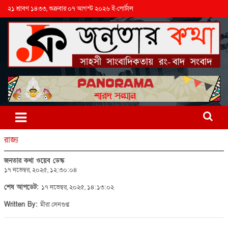
২১ শ্রাবণ ১৪৩৩, শুক্রবার ০৭ আগস্ট ২০২৬ ই-পোর্টাল
রাজ্য
জনতার কথা ওয়েব ডেস্ক
১৭ নভেম্বর, ২০২৫, ১২:৩০:০৪
শেষ আপডেট:
১৭ নভেম্বর, ২০২৫, ১৪:১৩:০২
Written By:
মীরা সেনগুপ্ত