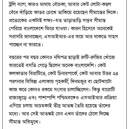
ট্রলি ব্যাগ, কারও মাথায় বোঁচকা, আবার কেউ লোটা-কম্বল
বেঁধে দাঁড়িয়ে কাতর চোখে তাকিয়ে রয়েছেন সীমান্তের দিকে।
প্রত্যেকের একটাই লক্ষ্য—যত তাড়াতাড়ি সম্ভব সীমান্ত
পেরিয়ে বাংলাদেশে ফিরে যাওয়া। কারণ হিসেবে অনেকেই
সরাসরি জানাচ্ছেন, এসআইআর-এর ভয়ে আর থাকতে সাহস
পাচ্ছেন না ভারতে।
বছরের পর বছর কোনও নথিপত্র ছাড়াই রুটি-রুজির খোঁজে
ভারতেই বসতি গেড়ে ছিলেন অনেক বাংলাদেশি। কেউ
কলকাতার বিরাটিতে, কেউ চিনারপার্কে, কেউ আবার উত্তর ২৪
পরগনার বিভিন্ন এলাকায় গৃহকর্মী, দিনমজুর বা ছোটখাটো
কাজ করে কোনও রকমে সংসার চালাচ্ছিলেন। কিন্তু বারোটি
রাজ্যজুড়ে এবং পাশাপাশি পশ্চিমবঙ্গেও এসআইআর প্রক্রিয়া
এগিয়ে চলায় আচমকাই তীব্র আতঙ্ক তৈরি হয়েছে তাঁদের
মধ্যে। আর সেই আতঙ্কই যেন এখন তাঁদের ঠেলে দিচ্ছে
সীমান্ত অভিমুখে।