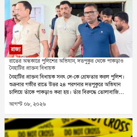
রাজ্য
রাতের অন্ধকারে পুলিশের অভিযান, দত্তপুকুর থেকে পাকড়াও
নৈহাটির প্রাক্তন বিধায়ক
নৈহাটির প্রাক্তন বিধায়ক সনৎ দে-কে গ্রেফতার করল পুলিশ।
শুক্রবার গভীর রাতে উত্তর ২৪ পরগনার দত্তপুকুরে অভিযান
চালিয়ে তাঁকে পাকড়াও করা হয়। তাঁর বিরুদ্ধে তোলাবাজি
এবং ভোট পরবর্তী হিংসার অভিযোগ রয়েছে বলে পুলিশ সূত্রে
আগস্ট ০৮, ২০২৬
জানা গিয়েছে। শনিবার তাঁকে বারাকপুর আদালতে তোলা
হবে।২০২৪ সালের উপনির্বাচনে নৈহাটি বিধানসভা কেন্দ্র
থেকে জয়ী হয়েছিলেন সনৎ দে। তবে তার আগে থেকেই তাঁর
বিরুদ্ধে একাধিক অভিযোগ উঠেছিল। স্থানীয় সূত্রে তাঁর