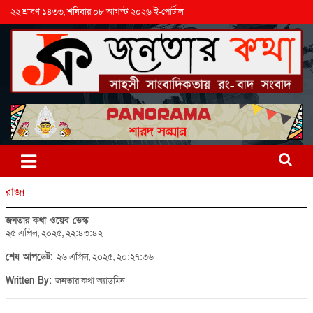
২২ শ্রাবণ ১৪৩৩, শনিবার ০৮ আগস্ট ২০২৬ ই-পোর্টাল
রাজ্য
জনতার কথা ওয়েব ডেস্ক
২৫ এপ্রিল, ২০২৫, ২২:৪৩:৪২
শেষ আপডেট:
২৬ এপ্রিল, ২০২৫, ২০:২৭:৩৬
Written By:
জনতার কথা অ্যাডমিন