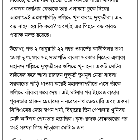
গিয়েছে, তাদের নাম হয়তো উঠে আসতে পারে। মালদার
একজন জনপ্রিয় নেতাকে তার এলাকায় ঢুকে দিনের
আলোতেই এলোপাথাড়ি গুলিতে খুন করছে দুষ্কৃতীরা। এত
বড় সাহস হয় কি করে? অবশ্যই এর পিছনে বড় কারও
প্রত্যক্ষ মদত রয়েছে।
উল্লেখ্য, গত ২ জানুয়ারি ২২ নম্বর ওয়ার্ডের কাউন্সিলর তথা
জেলা তৃণমূলের সহ সভাপতি বাবলা সরকার নিজের এলাকা
মহানন্দাপল্লিতে দুষ্কৃতীদের গুলিতে খুন হন। একটি মোটর
বাইকের করে আসা চারজন দুষ্কৃতী তৃণমূল নেতা বাবলা
সরকারের গাড়ি ধাওয়া করেই মহানন্দাপল্লীতে এসে তাঁকে
গুলিতে ঝাঁঝরা করে দেয়। এই ঘটনার পর ইংরেজবাজার
পুরসভার প্রাক্তন চেয়ারম্যান নরেন্দ্রনাথ তেওয়ারি এবং একদা
সিপিএমের নেতা স্বপন শর্মা, বিহারের তিন পেশাদার খুনিসহ
মোট আটজন গ্রেফতার হয়েছিল। কৃষ্ণ রজক গ্রেফতারের পর
সেই সংখ্যা গিয়ে দাঁড়ালো মোট ৯ জন।