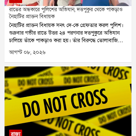
রাতের অন্ধকারে পুলিশের অভিযান, দত্তপুকুর থেকে পাকড়াও
নৈহাটির প্রাক্তন বিধায়ক
নৈহাটির প্রাক্তন বিধায়ক সনৎ দে-কে গ্রেফতার করল পুলিশ।
শুক্রবার গভীর রাতে উত্তর ২৪ পরগনার দত্তপুকুরে অভিযান
চালিয়ে তাঁকে পাকড়াও করা হয়। তাঁর বিরুদ্ধে তোলাবাজি
এবং ভোট পরবর্তী হিংসার অভিযোগ রয়েছে বলে পুলিশ সূত্রে
আগস্ট ০৮, ২০২৬
জানা গিয়েছে। শনিবার তাঁকে বারাকপুর আদালতে তোলা
হবে।২০২৪ সালের উপনির্বাচনে নৈহাটি বিধানসভা কেন্দ্র
থেকে জয়ী হয়েছিলেন সনৎ দে। তবে তার আগে থেকেই তাঁর
বিরুদ্ধে একাধিক অভিযোগ উঠেছিল। স্থানীয় সূত্রে তাঁর
বিরুদ্ধে তোলাবাজি এবং জমি দখলের অভিযোগ ছিল বলে
জানা যায়। ২০২১ সালের বিধানসভা নির্বাচনের পর ভোট
পরবর্তী হিংসার ঘটনাতেও তাঁর নাম জড়িয়েছিল বলে
অভিযোগ।২০২৬ সালের বিধানসভা নির্বাচনের পর রাজ্যে
রাজনৈতিক পালাবদল হয়। এরপর সনৎ দে-র বিরুদ্ধে থানায়
একাধিক অভিযোগ জমা পড়ে। সেই অভিযোগগুলির ভিত্তিতে
তদন্ত শুরু করে পুলিশ। তদন্তের সূত্র ধরেই শুক্রবার রাতে
রাজ্য