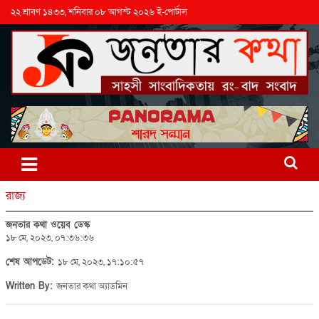
২২ শ্রাবণ ১৪৩৩, শনিবার ০৮ আগস্ট ২০২৬ ই-পোর্টাল
রাজ্য
জনতার কথা ওয়েব ডেস্ক
১৮ মে, ২০২৩, ০৭:৩৬:৩৬
শেষ আপডেট:
১৮ মে, ২০২৩, ১৭:১০:৫৭
Written By:
জনতার কথা অ্যাডমিন