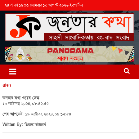
২৪ শ্রাবণ ১৪৩৩, সোমবার ১০ আগস্ট ২০২৬ ই-পোর্টাল
রাজ্য
জনতার কথা ওয়েব ডেস্ক
১৯ অক্টোবর, ২০২৪, ০৮:৪২:৫৫
শেষ আপডেট:
১৯ অক্টোবর, ২০২৪, ০৯:১২:৫৪
Written By:
প্রিয়াঙ্কা ভট্টাচার্য