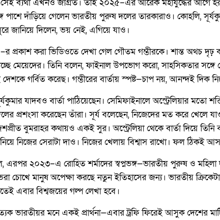
সেই ব্যথা এখনও জাগ্রত। তাই ২০২৫–এর আরেক মহাযুদ্ধের আগে হর
ে পাশে দাঁড়িয়ে গেলেন ভারতীয় পুরুষ দলের তারকারাও। কোহলি, সূর্যক
রে জানিয়ে দিলেন, ভয় নেই, এগিয়ে যাও।
 প্রকাশ করা ভিডিওতে দেখা গেল গৌতম গম্ভীরকে। শান্ত অথচ দৃঢ় কণ
ানাচ্ছে মেয়েদের। তিনি বলেন, ফাইনাল উপভোগ করো, সাহসিকতার সঙ্
েশকে গর্বিত করেছ। গম্ভীরের বার্তায় স্পষ্ট—চাপ নয়, আনন্দই দিক নি
্যকুমার যাদবও বার্তা পাঠিয়েছেন। সেমিফাইনালে অস্ট্রেলিয়ার মতো শক
ের প্রশংসা করেছেন তাঁরা। সূর্য বলেছেন, নিজেদের মত করে খেলে যাও, 
্রীত বুমরাহর কথায়ও একই সুর। অস্ট্রেলিয়া থেকে বার্তা দিয়ে তিন
 নিয়ে নিজের সেরাটা দাও। নিজের খেলায় বিশ্বাস রাখো। ফল ঠিকই আ
এরপর ২০২৩–এ রোহিত শর্মাদের স্বপ্নভঙ্গ—ভারতীয় পুরুষ ও মহিলা দল
শা ভরা চোখে মানুষ অপেক্ষা করছে নতুন ইতিহাসের জন্য। ভারতীয় ক্রিকেটা
হাতেই এবার বিশ্বজয়ের গল্প লেখা হবে।
্রত্যেক ভারতীয়র মনে একই প্রার্থনা—এবার ট্রফি ফিরেই আসুক দেশের মা