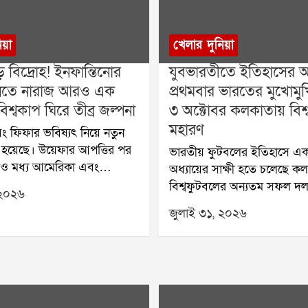
িয়া
খেলার দুনিয়া
় বিদ্রোহ! ইনফান্তিনোর
যুবভারতীতে ইতিহাসের অপ
 মানতে নারাজ আরও এক
প্রথমবার ভারতের মুখোমুখি 
িশ্বকাপ ঘিরে তীব্র জল্পনা
৩ অক্টোবর কলকাতায় বিশ্
মহারণ
ং ফিফার ভবিষ্যৎ নিয়ে নতুন
ি হয়েছে। উয়েফার আপত্তির পর
ভারতীয় ফুটবলের ইতিহাসে এক
 ও মধ্য আমেরিকা এবং
অধ্যায়ের সাক্ষী হতে চলেছে ক
ন অঞ্চলের ফুটবল সংস্থা
বিশ্বফুটবলের অন্যতম সফল দল,
 ২০২৬
িফা সভাপতি জিয়ান্নি
বিশ্বকাপজয়ী ব্রাজ়িল প্রথমবার
জুলাই ৩১, ২০২৬
 প্রস্তাবের বিরোধিতা করেছে।
ভারতের বিরুদ্ধে প্রদর্শনী ম্যাচ
ার ভবিষ্যৎ পরিকল্পনা বড়
আসছে। আগামী ৩ অক্টোবর কল
ে পড়েছে বলে মনে করা হচ্ছে।
যুবভারতী ক্রীড়াঙ্গনে অনুষ্ঠিত 
ের একাংশের আশঙ্কা, এই
প্রতীক্ষিত আন্তর্জাতিক ম্যাচ। ব
বাড়লে ভবিষ্যতে বিশ্বকাপের
যৌথভাবে এই ঐতিহাসিক ম্যাচ
িয়েও জটিলতা তৈরি হতে পারে।
করেছে ব্রাজ়িল ফুটবল কনফেড