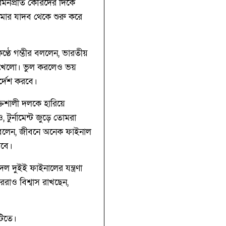
মনপ্রীত কৌরদের দিকে
ুমার যাদব থেকে শুরু করে
্ঠে গম্ভীর বললেন, ভারতীয়
গে খেলো। ভুল করলেও ভয়
র্দেশ করবে।
্তিশালী দলকে হারিয়ে
টুর্নামেন্ট জুড়ে তোমরা
ি বলেন, জীবনে অনেক ফাইনাল
সবে।
 দুইই ফাইনালের যন্ত্রণা
ররাও বিশ্বাস রাখছেন,
টিতে।