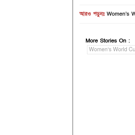
আরও পড়ুনঃ
Women’s World
More Stories On
:
Women’s World Cu