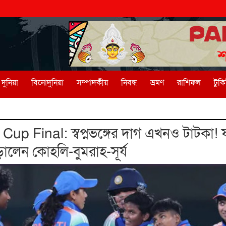
দুনিয়া
বিনোদুনিয়া
সম্পাদকীয়
নিবন্ধ
ভ্রমণ
রাশিফল
টুক
p Final: স্বপ্নভঙ্গের দাগ এখনও টাটকা!
ালেন কোহলি-বুমরাহ-সূর্য