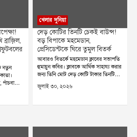
খেলার দুনিয়া
েক্ষা!
দেড় কোটির তিনটি চেকই বাউন্স!
ব্রাজ়িল,
বড় বিপাকে মহমেডান,
বফুটবলের
প্রেসিডেন্টকে ঘিরে তুমুল বিতর্ক
আবারও বিতর্কে মহমেডান ক্লাবের সভাপতি
হুমায়ুন কবির। ক্লাবকে আর্থিক সাহায্য করার
 নতুন
জন্য তিনি মোট দেড় কোটি টাকার তিনটি
লকাতা।
চেক দিয়েছিলেন। কিন্তু সেই তিনটি চেকই
 পাঁচবারের
জুলাই ৩০, ২০২৬
বাউন্স করেছে বলে অভিযোগ। এই ঘটনায়
ের মতো
মহমেডান ক্লাবের আর্থিক পরিস্থিতি নিয়ে
 খেলতে
নতুন করে উদ্বেগ তৈরি হয়েছে।ক্লাব সূত্রে
কাতার
জানা গিয়েছে, জুলাই মাসে তিন দফায়
হবে এই বহু
পঞ্চাশ লক্ষ টাকা করে মোট তিনটি চেক
ৃহস্পতিবার
দেওয়া হয়েছিল। কিন্তু ব্যাঙ্কে জমা দেওয়ার
ের ঘোষণা
পর প্রতিটি চেকই ফেরত আসে। এর ফলে
ারেশন