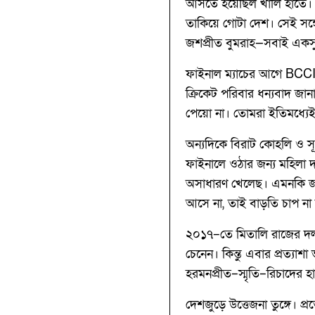
আসতে হয়েছিল খালি হাতে। 
তাকিয়ে গোটা দেশ। সেই সঙ্গ
জশপ্রীত বুমরাহ—সবাই একসু
ফাইনাল ম্যাচের আগে BCCI–র
ক্রিকেট পরিবার ধন্যবাদ জ
পেয়ো না। তোমরা ইতিমধ্যেই দ
অন্যদিকে বিরাট কোহলি ও সূর
ফাইনালে ওঠার জন্য মহিলা দল
অসাধারণ খেলেছ। এমনকি জশপ
আসে না, তাই বাড়তি চাপ না
২০১৭–তে মিতালি রাজের দল, 
চেনেন। কিন্তু এবার প্রত্যা
হরমনপ্রীত–স্মৃতি–রিচাদের 
দেশজুড়ে উত্তেজনা তুঙ্গে। প