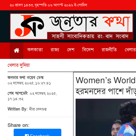
২০ শ্রাবণ ১৪৩৩, বৃহস্পতি ০৬ আগস্ট ২০২৬ ই-পোর্টাল
কলকাতা
রাজ্য
দেশ
বিদেশ
রাজনীতি
খেলার 
খেলার দুনিয়া
জনতার কথা ওয়েব ডেস্ক
Women’s World Cu
০২ নভেম্বর, ২০২৫, ১৬:২৭:৪১
হরমনদের পাশে দাঁড়
শেষ আপডেট:
০২ নভেম্বর, ২০২৫,
১৭:১৪:৩২
Written By:
মীরা সেনগুপ্ত
Share on: