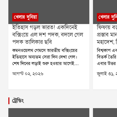
খেলার দুনিয়া
খেলার দুন
ইতিহাস গড়ল ভারত! একদিনেই
ফিফায় বড
বক্সিংয়ে এল দশ পদক, বদলে গেল
প্রস্তাব
পদক তালিকার ছবি
মহাদেশ, ব
কমনওয়েলথ গেমসে ভারতীয় বক্সিংয়ের
বিশ্বকাপ এব
ইতিহাসে অন্যতম সেরা দিন দেখা গেল।
বিতর্ক তৈর
শেষ দিনের লড়াই শুরু হওয়ার আগেই
এবার উত্তর
নিশ্চিত হয়ে গিয়েছিল, এবার একসঙ্গে দশটি
ক্যারিবিয়া
আগস্ট ০২, ২০২৬
জুলাই ৩১,
পদক জিততে চলেছেন ভারতের বক্সাররা।
কনকাকাফও ফ
এর আগে কমনওয়েলথ গেমসে ভারত
ইনফান্তিনোর
কখনও বক্সিংয়ে এত বেশি পদক জিততে
এর ফলে ফিফ
পারেনি। তাই শুরু থেকেই এই সাফল্য
ধাক্কার মুখ
ট্রেন্ডিং
ইতিহাসের পাতায় জায়গা করে নেয়।শেষ
ফুটবল মহল
পর্যন্ত ভারতের ঝুলিতে আসে মোট দশটি
বিরোধ আরও 
পদক। তার মধ্যে রয়েছে সাতটি সোনা এবং
অংশগ্রহণ ন