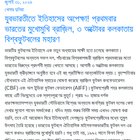
জুলাই ৩১, ২০২৬
খেলার দুনিয়া
যুবভারতীতে ইতিহাসের অপেক্ষা! প্রথমবার
ভারতের মুখোমুখি ব্রাজ়িল, ৩ অক্টোবর কলকাতায়
বিশ্বফুটবলের মহারণ
ভারতীয় ফুটবলের ইতিহাসে এক নতুন অধ্যায়ের সাক্ষী হতে চলেছে কলকাতা।
বিশ্বফুটবলের অন্যতম সফল দল, পাঁচবারের বিশ্বকাপজয়ী ব্রাজ়িল প্রথমবারের মতো
ভারতের বিরুদ্ধে প্রদর্শনী ম্যাচ খেলতে আসছে। আগামী ৩ অক্টোবর কলকাতার
যুবভারতী ক্রীড়াঙ্গনে অনুষ্ঠিত হবে এই বহু প্রতীক্ষিত আন্তর্জাতিক ম্যাচ। বৃহস্পতিবার
যৌথভাবে এই ঐতিহাসিক ম্যাচের ঘোষণা করেছে ব্রাজ়িল ফুটবল কনফেডারেশন
(CBF) এবং অল ইন্ডিয়া ফুটবল ফেডারেশন (AIFF)।ফুটবলপ্রেমী শহর কলকাতার
কাছে এটি নিঃসন্দেহে এক স্বপ্নপূরণের মুহূর্ত। প্রায় ৭০ হাজার দর্শক
ধারণক্ষমতাসম্পন্ন যুবভারতী স্টেডিয়ামে বিশ্বের অন্যতম জনপ্রিয় ফুটবল দলের খেলা
দেখার সুযোগ পাবেন সমর্থকেরা। যদিও ম্যাচ শুরুর নির্দিষ্ট সময় এখনও ঘোষণা করা
হয়নি, তবে এই আয়োজন ঘিরে ইতিমধ্যেই দেশজুড়ে ফুটবলপ্রেমীদের মধ্যে তুমুল
উৎসাহ তৈরি হয়েছে।ভারতের ফুটবলে ঐতিহাসিক মাইলফলকভারতীয় ফুটবল দল এর
আগে কখনও ব্রাজ়িলের মুখোমুখি হয়নি। শুধু তাই নয়, ১৯৯২ সালে ফিফা বিশ্ব