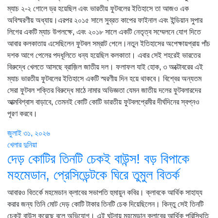
ম্যাচ ২-২ গোলে ড্র হয়েছিল এবং ভারতীয় ফুটবলের ইতিহাসে তা আজও এক
অবিস্মরণীয় অধ্যায়।এরপর ২০১৫ সালে সুব্রত কাপের ফাইনাল এবং ইন্ডিয়ান সুপার
লিগের একটি ম্যাচ উপলক্ষে, এবং ২০১৮ সালে একটি নেতৃত্ব সম্মেলনে যোগ দিতে
আবার কলকাতায় এসেছিলেন ফুটবল সম্রাট পেলে।নতুন ইতিহাসের অপেক্ষায়প্রায় পাঁচ
দশক আগে পেলের পদধূলিতে ধন্য হয়েছিল কলকাতা। এবার সেই শহরেই ভারতের
বিরুদ্ধে খেলতে আসছে ব্রাজ়িল জাতীয় দল। ফলাফল যাই হোক, ৩ অক্টোবরের এই
ম্যাচ ভারতীয় ফুটবলের ইতিহাসে একটি স্মরণীয় দিন হয়ে থাকবে। বিশ্বের অন্যতম
সেরা ফুটবল শক্তির বিরুদ্ধে মাঠে নামার অভিজ্ঞতা যেমন জাতীয় দলের ফুটবলারদের
আত্মবিশ্বাস বাড়াবে, তেমনই কোটি কোটি ভারতীয় ফুটবলপ্রেমীর দীর্ঘদিনের স্বপ্নও
পূরণ করবে।
জুলাই ৩১, ২০২৬
খেলার দুনিয়া
দেড় কোটির তিনটি চেকই বাউন্স! বড় বিপাকে
মহমেডান, প্রেসিডেন্টকে ঘিরে তুমুল বিতর্ক
আবারও বিতর্কে মহমেডান ক্লাবের সভাপতি হুমায়ুন কবির। ক্লাবকে আর্থিক সাহায্য
করার জন্য তিনি মোট দেড় কোটি টাকার তিনটি চেক দিয়েছিলেন। কিন্তু সেই তিনটি
চেকই বাউন্স করেছে বলে অভিযোগ। এই ঘটনায় মহমেডান ক্লাবের আর্থিক পরিস্থিতি