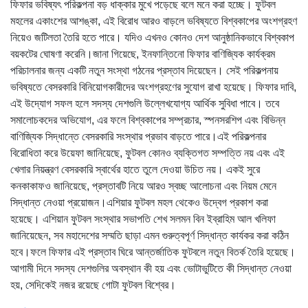
ফিফার ভবিষ্যৎ পরিকল্পনা বড় ধাক্কার মুখে পড়েছে বলে মনে করা হচ্ছে। ফুটবল
মহলের একাংশের আশঙ্কা, এই বিরোধ আরও বাড়লে ভবিষ্যতে বিশ্বকাপের অংশগ্রহণ
নিয়েও জটিলতা তৈরি হতে পারে। যদিও এখনও কোনও দেশ আনুষ্ঠানিকভাবে বিশ্বকাপ
বয়কটের ঘোষণা করেনি।জানা গিয়েছে, ইনফান্তিনো ফিফার বাণিজ্যিক কার্যক্রম
পরিচালনার জন্য একটি নতুন সংস্থা গঠনের প্রস্তাব দিয়েছেন। সেই পরিকল্পনায়
ভবিষ্যতে বেসরকারি বিনিয়োগকারীদের অংশগ্রহণের সুযোগ রাখা হয়েছে। ফিফার দাবি,
এই উদ্যোগ সফল হলে সদস্য দেশগুলি উল্লেখযোগ্য আর্থিক সুবিধা পাবে। তবে
সমালোচকদের অভিযোগ, এর ফলে বিশ্বকাপের সম্প্রচার, স্পনসরশিপ এবং বিভিন্ন
বাণিজ্যিক সিদ্ধান্তে বেসরকারি সংস্থার প্রভাব বাড়তে পারে।এই পরিকল্পনার
বিরোধিতা করে উয়েফা জানিয়েছে, ফুটবল কোনও ব্যক্তিগত সম্পত্তি নয় এবং এই
খেলার নিয়ন্ত্রণ বেসরকারি স্বার্থের হাতে তুলে দেওয়া উচিত নয়। একই সুরে
কনকাকাফও জানিয়েছে, প্রস্তাবটি নিয়ে আরও স্বচ্ছ আলোচনা এবং নিয়ম মেনে
সিদ্ধান্ত নেওয়া প্রয়োজন।এশিয়ার ফুটবল মহল থেকেও উদ্বেগ প্রকাশ করা
হয়েছে। এশিয়ান ফুটবল সংস্থার সভাপতি শেখ সলমন বিন ইব্রাহিম আল খলিফা
জানিয়েছেন, সব মহাদেশের সম্মতি ছাড়া এমন গুরুত্বপূর্ণ সিদ্ধান্ত কার্যকর করা কঠিন
হবে।ফলে ফিফার এই প্রস্তাব ঘিরে আন্তর্জাতিক ফুটবলে নতুন বিতর্ক তৈরি হয়েছে।
আগামী দিনে সদস্য দেশগুলির অবস্থান কী হয় এবং ভোটাভুটিতে কী সিদ্ধান্ত নেওয়া
হয়, সেদিকেই নজর রয়েছে গোটা ফুটবল বিশ্বের।