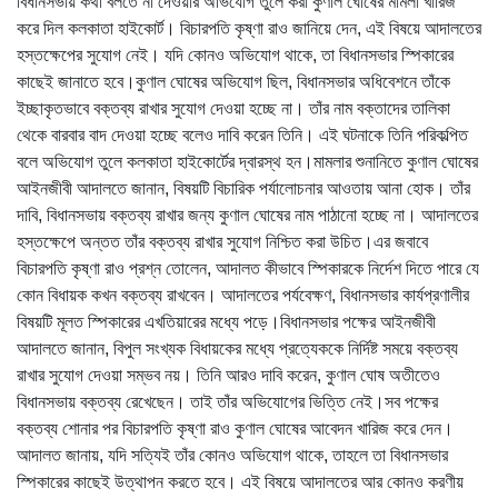
বিধানসভায় কথা বলতে না দেওয়ার অভিযোগ তুলে করা কুণাল ঘোষের মামলা খারিজ
করে দিল কলকাতা হাইকোর্ট। বিচারপতি কৃষ্ণা রাও জানিয়ে দেন, এই বিষয়ে আদালতের
হস্তক্ষেপের সুযোগ নেই। যদি কোনও অভিযোগ থাকে, তা বিধানসভার স্পিকারের
কাছেই জানাতে হবে।কুণাল ঘোষের অভিযোগ ছিল, বিধানসভার অধিবেশনে তাঁকে
ইচ্ছাকৃতভাবে বক্তব্য রাখার সুযোগ দেওয়া হচ্ছে না। তাঁর নাম বক্তাদের তালিকা
থেকে বারবার বাদ দেওয়া হচ্ছে বলেও দাবি করেন তিনি। এই ঘটনাকে তিনি পরিকল্পিত
বলে অভিযোগ তুলে কলকাতা হাইকোর্টের দ্বারস্থ হন।মামলার শুনানিতে কুণাল ঘোষের
আইনজীবী আদালতে জানান, বিষয়টি বিচারিক পর্যালোচনার আওতায় আনা হোক। তাঁর
দাবি, বিধানসভায় বক্তব্য রাখার জন্য কুণাল ঘোষের নাম পাঠানো হচ্ছে না। আদালতের
হস্তক্ষেপে অন্তত তাঁর বক্তব্য রাখার সুযোগ নিশ্চিত করা উচিত।এর জবাবে
বিচারপতি কৃষ্ণা রাও প্রশ্ন তোলেন, আদালত কীভাবে স্পিকারকে নির্দেশ দিতে পারে যে
কোন বিধায়ক কখন বক্তব্য রাখবেন। আদালতের পর্যবেক্ষণ, বিধানসভার কার্যপ্রণালীর
বিষয়টি মূলত স্পিকারের এখতিয়ারের মধ্যে পড়ে।বিধানসভার পক্ষের আইনজীবী
আদালতে জানান, বিপুল সংখ্যক বিধায়কের মধ্যে প্রত্যেককে নির্দিষ্ট সময়ে বক্তব্য
রাখার সুযোগ দেওয়া সম্ভব নয়। তিনি আরও দাবি করেন, কুণাল ঘোষ অতীতেও
বিধানসভায় বক্তব্য রেখেছেন। তাই তাঁর অভিযোগের ভিত্তি নেই।সব পক্ষের
বক্তব্য শোনার পর বিচারপতি কৃষ্ণা রাও কুণাল ঘোষের আবেদন খারিজ করে দেন।
আদালত জানায়, যদি সত্যিই তাঁর কোনও অভিযোগ থাকে, তাহলে তা বিধানসভার
স্পিকারের কাছেই উত্থাপন করতে হবে। এই বিষয়ে আদালতের আর কোনও করণীয়