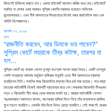
বিদেশেই চিকিৎসা করাতে চান। এরপর হাইকোর্ট আবেদন খারিজ করে দেয়।হাইকোর্টে
স্বস্তি না মেলায় এবার আবারও সুপ্রিম কোর্টের দ্বারস্থ হয়েছেন অভিষেক
বন্দ্যোপাধ্যায়। এখন শীর্ষ আদালতের সিদ্ধান্তের দিকেই নজর রাজনৈতিক মহল এবং
আইনি বিশেষজ্ঞদের।
আগস্ট ০৭, ২০২৬
দেশ
“রাজনীতি করবেন, আর ডিমকে ভয় পাবেন?”
সুপ্রিম কোর্টে মহুয়াকে তীব্র কটাক্ষ, তারপর যা
হল...
সুপ্রিম কোর্টে বড় ধাক্কা খেলেন তৃণমূল কংগ্রেস সাংসদ মহুয়া মৈত্র। একটি ফেসবুক
পোস্ট সংক্রান্ত মামলায় ভার্চুয়াল হাজিরার অনুমতি চেয়ে শীর্ষ আদালতের দ্বারস্থ
হয়েছিলেন তিনি। শুনানির সময় বিচারপতির মন্তব্য ঘিরে চর্চা শুরু হয়েছে। পরে মহুয়া
মৈত্রের আইনজীবী নিজেই মামলাটি প্রত্যাহার করে নেন।শুক্রবার বিচারপতি দীপঙ্কর
দত্ত ও বিচারপতি শীল নাগুর বেঞ্চে মামলার শুনানি হয়। মহুয়ার আইনজীবী গোপাল
শঙ্করনারায়ণ আদালতে জানান, আগেরবার হাজিরা দিতে গিয়ে তাঁর মক্কেলকে হুমকির
মুখে পড়তে হয়েছিল। এমনকি তাঁর দিকে ডিমও ছোড়া হয়েছিল। সেই কারণেই জেরার