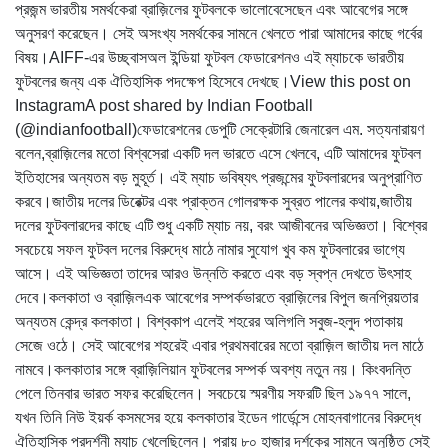
প্রজন্ম ভারতীয় সমর্থকেরা ব্রাজ়িলের ফুটবলকে ভালোবেসেছেন এবং আবেগের সঙ্গে
অনুসরণ করেছেন। সেই অসংখ্য সমর্থকের সামনে খেলতে পারা আমাদের কাছে গর্বের
বিষয়।AIFF-এর উচ্ছ্বাসঅল ইন্ডিয়া ফুটবল ফেডারেশনও এই ম্যাচকে ভারতীয়
ফুটবলের জন্য এক ঐতিহাসিক পদক্ষেপ হিসেবে দেখছে।View this post on
InstagramA post shared by Indian Football
(@indianfootball)ফেডারেশনের ডেপুটি সেক্রেটারি জেনারেল এম. সত্যনারায়ণ
বলেন,ব্রাজ়িলের মতো বিশ্বসেরা একটি দল ভারতে এসে খেলবে, এটি আমাদের ফুটবল
ইতিহাসের অন্যতম বড় মুহূর্ত। এই ম্যাচ ভবিষ্যৎ প্রজন্মের ফুটবলারদের অনুপ্রাণিত
করবে।জাতীয় দলের ডিরেক্টর এবং প্রাক্তন গোলরক্ষক সুব্রত পালের কথায়,জাতীয়
দলের ফুটবলারদের কাছে এটি শুধু একটি ম্যাচ নয়, বরং আজীবনের অভিজ্ঞতা। বিশ্বের
সবচেয়ে সফল ফুটবল দলের বিরুদ্ধে মাঠে নামার সুযোগ খুব কম ফুটবলারের ভাগ্যে
আসে। এই অভিজ্ঞতা তাদের আরও উন্নতি করতে এবং বড় স্বপ্ন দেখতে উৎসাহ
দেবে।কলকাতা ও ব্রাজ়িলএক আবেগের সম্পর্কভারতে ব্রাজ়িলের বিপুল জনপ্রিয়তার
অন্যতম কেন্দ্র কলকাতা। বিশ্বকাপ এলেই শহরের অলিগলি সবুজ-হলুদ পতাকায়
সেজে ওঠে। সেই আবেগের শহরেই এবার প্রথমবারের মতো ব্রাজ়িল জাতীয় দল মাঠে
নামবে।কলকাতার সঙ্গে ব্রাজ়িলিয়ান ফুটবলের সম্পর্ক অবশ্য নতুন নয়। কিংবদন্তি
পেলে তিনবার ভারত সফর করেছিলেন। সবচেয়ে স্মরণীয় সফরটি ছিল ১৯৭৭ সালে,
যখন তিনি নিউ ইয়র্ক কসমসের হয়ে কলকাতার ইডেন গার্ডেন্সে মোহনবাগানের বিরুদ্ধে
ঐতিহাসিক প্রদর্শনী ম্যাচ খেলেছিলেন। প্রায় ৮০ হাজার দর্শকের সামনে অনুষ্ঠিত সেই