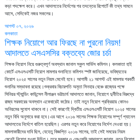
কড়া পদক্ষেপ করে। এখন আদালতের নির্দেশের পর তদন্তের রিপোর্টে কী তথ্য সামনে
আসে, সেদিকেই নজর সকলের।
আগস্ট ০৭, ২০২৬
কলকাতা
শিক্ষক নিয়োগে আর ফিরছে না পুরনো নিয়ম!
আদালতে এসএসসির বক্তব্যে জোর চর্চা
শিক্ষক নিয়োগ নিয়ে গুরুত্বপূর্ণ অবস্থান জানাল স্কুল সার্ভিস কমিশন। কলকাতা হাই
কোর্টে এসএলএসটি নিয়োগ মামলার শুনানিতে কমিশন স্পষ্ট জানিয়েছে, ভবিষ্যতের
নিয়োগ ২০২৫ সালের নতুন নিয়ম মেনেই হবে। আগামী ২১ আগস্ট এই মামলার পরবর্তী
শুনানির সম্ভাবনা রয়েছে।শুক্রবার বিচারপতি অমৃতা সিনহার বেঞ্চে রাজ্যের পক্ষে
সিনিয়র স্ট্যান্ডিং কাউন্সেল নীলাঞ্জন ভট্টাচার্য আদালতে জানান, নিয়োগে দুর্নীতির বিরুদ্ধে
রাজ্য সরকারের অবস্থান একেবারেই কঠোর। তাই নতুন নিয়োগ প্রক্রিয়ায় কোনও
অনিয়মের সুযোগ থাকবে না। সেই কারণেই দ্বিতীয় এসএলএসটি নিয়োগ ২০২৫ সালের
নতুন বিধি অনুসারে করা হবে।এর আগে ২০১৬ সালের শিক্ষক নিয়োগের সম্পূর্ণ প্যানেল
আদালতের নির্দেশে বাতিল হয়েছিল। এরপর নতুন করে নিয়োগের নির্দেশ দেওয়া হয়।
মামলাকারীদের দাবি ছিল, যেহেতু বিজ্ঞপ্তি ২০১৬ সালের, তাই সেই সময়ের নিয়ম
মেনেই নিয়োগ হওয়া উচিত। তবে সরকার ও এসএসসি আদালতে জানায়, নতুন নিয়োগ