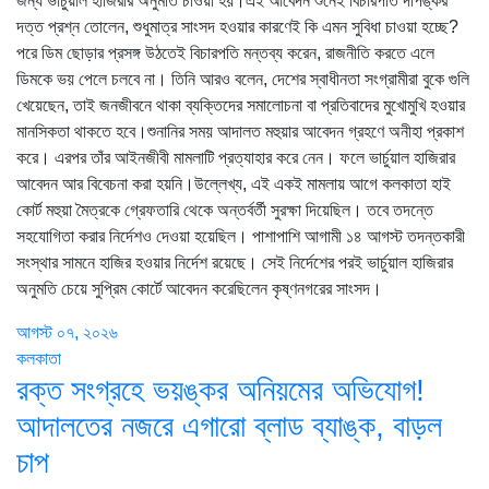
জন্য ভার্চুয়াল হাজিরার অনুমতি চাওয়া হয়।এই আবেদন শুনেই বিচারপতি দীপঙ্কর
দত্ত প্রশ্ন তোলেন, শুধুমাত্র সাংসদ হওয়ার কারণেই কি এমন সুবিধা চাওয়া হচ্ছে?
পরে ডিম ছোড়ার প্রসঙ্গ উঠতেই বিচারপতি মন্তব্য করেন, রাজনীতি করতে এলে
ডিমকে ভয় পেলে চলবে না। তিনি আরও বলেন, দেশের স্বাধীনতা সংগ্রামীরা বুকে গুলি
খেয়েছেন, তাই জনজীবনে থাকা ব্যক্তিদের সমালোচনা বা প্রতিবাদের মুখোমুখি হওয়ার
মানসিকতা থাকতে হবে।শুনানির সময় আদালত মহুয়ার আবেদন গ্রহণে অনীহা প্রকাশ
করে। এরপর তাঁর আইনজীবী মামলাটি প্রত্যাহার করে নেন। ফলে ভার্চুয়াল হাজিরার
আবেদন আর বিবেচনা করা হয়নি।উল্লেখ্য, এই একই মামলায় আগে কলকাতা হাই
কোর্ট মহুয়া মৈত্রকে গ্রেফতারি থেকে অন্তর্বর্তী সুরক্ষা দিয়েছিল। তবে তদন্তে
সহযোগিতা করার নির্দেশও দেওয়া হয়েছিল। পাশাপাশি আগামী ১৪ আগস্ট তদন্তকারী
সংস্থার সামনে হাজির হওয়ার নির্দেশ রয়েছে। সেই নির্দেশের পরই ভার্চুয়াল হাজিরার
অনুমতি চেয়ে সুপ্রিম কোর্টে আবেদন করেছিলেন কৃষ্ণনগরের সাংসদ।
আগস্ট ০৭, ২০২৬
কলকাতা
রক্ত সংগ্রহে ভয়ঙ্কর অনিয়মের অভিযোগ!
আদালতের নজরে এগারো ব্লাড ব্যাঙ্ক, বাড়ল
চাপ