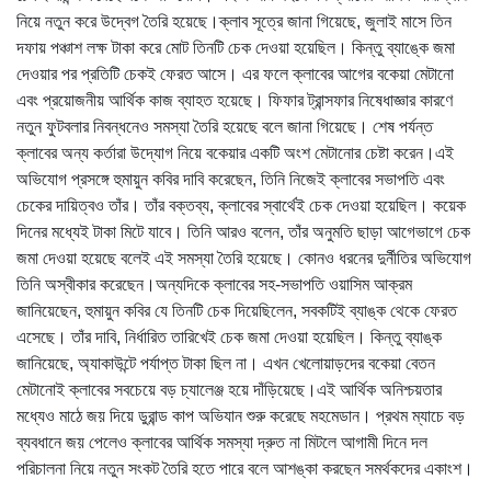
নিয়ে নতুন করে উদ্বেগ তৈরি হয়েছে।ক্লাব সূত্রে জানা গিয়েছে, জুলাই মাসে তিন
দফায় পঞ্চাশ লক্ষ টাকা করে মোট তিনটি চেক দেওয়া হয়েছিল। কিন্তু ব্যাঙ্কে জমা
দেওয়ার পর প্রতিটি চেকই ফেরত আসে। এর ফলে ক্লাবের আগের বকেয়া মেটানো
এবং প্রয়োজনীয় আর্থিক কাজ ব্যাহত হয়েছে। ফিফার ট্রান্সফার নিষেধাজ্ঞার কারণে
নতুন ফুটবলার নিবন্ধনেও সমস্যা তৈরি হয়েছে বলে জানা গিয়েছে। শেষ পর্যন্ত
ক্লাবের অন্য কর্তারা উদ্যোগ নিয়ে বকেয়ার একটি অংশ মেটানোর চেষ্টা করেন।এই
অভিযোগ প্রসঙ্গে হুমায়ুন কবির দাবি করেছেন, তিনি নিজেই ক্লাবের সভাপতি এবং
চেকের দায়িত্বও তাঁর। তাঁর বক্তব্য, ক্লাবের স্বার্থেই চেক দেওয়া হয়েছিল। কয়েক
দিনের মধ্যেই টাকা মিটে যাবে। তিনি আরও বলেন, তাঁর অনুমতি ছাড়া আগেভাগে চেক
জমা দেওয়া হয়েছে বলেই এই সমস্যা তৈরি হয়েছে। কোনও ধরনের দুর্নীতির অভিযোগ
তিনি অস্বীকার করেছেন।অন্যদিকে ক্লাবের সহ-সভাপতি ওয়াসিম আক্রম
জানিয়েছেন, হুমায়ুন কবির যে তিনটি চেক দিয়েছিলেন, সবকটিই ব্যাঙ্ক থেকে ফেরত
এসেছে। তাঁর দাবি, নির্ধারিত তারিখেই চেক জমা দেওয়া হয়েছিল। কিন্তু ব্যাঙ্ক
জানিয়েছে, অ্যাকাউন্টে পর্যাপ্ত টাকা ছিল না। এখন খেলোয়াড়দের বকেয়া বেতন
মেটানোই ক্লাবের সবচেয়ে বড় চ্যালেঞ্জ হয়ে দাঁড়িয়েছে।এই আর্থিক অনিশ্চয়তার
মধ্যেও মাঠে জয় দিয়ে ডুরান্ড কাপ অভিযান শুরু করেছে মহমেডান। প্রথম ম্যাচে বড়
ব্যবধানে জয় পেলেও ক্লাবের আর্থিক সমস্যা দ্রুত না মিটলে আগামী দিনে দল
পরিচালনা নিয়ে নতুন সংকট তৈরি হতে পারে বলে আশঙ্কা করছেন সমর্থকদের একাংশ।