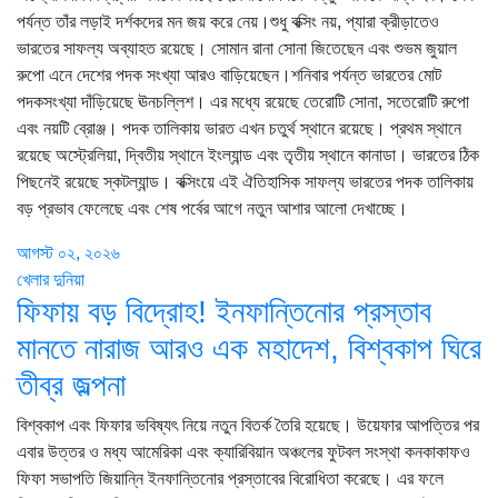
পর্যন্ত তাঁর লড়াই দর্শকদের মন জয় করে নেয়।শুধু বক্সিং নয়, প্যারা ক্রীড়াতেও
ভারতের সাফল্য অব্যাহত রয়েছে। সোমান রানা সোনা জিতেছেন এবং শুভম জুয়াল
রুপো এনে দেশের পদক সংখ্যা আরও বাড়িয়েছেন।শনিবার পর্যন্ত ভারতের মোট
পদকসংখ্যা দাঁড়িয়েছে ঊনচল্লিশ। এর মধ্যে রয়েছে তেরোটি সোনা, সতেরোটি রুপো
এবং নয়টি ব্রোঞ্জ। পদক তালিকায় ভারত এখন চতুর্থ স্থানে রয়েছে। প্রথম স্থানে
রয়েছে অস্ট্রেলিয়া, দ্বিতীয় স্থানে ইংল্যান্ড এবং তৃতীয় স্থানে কানাডা। ভারতের ঠিক
পিছনেই রয়েছে স্কটল্যান্ড। বক্সিংয়ে এই ঐতিহাসিক সাফল্য ভারতের পদক তালিকায়
বড় প্রভাব ফেলেছে এবং শেষ পর্বের আগে নতুন আশার আলো দেখাচ্ছে।
আগস্ট ০২, ২০২৬
খেলার দুনিয়া
ফিফায় বড় বিদ্রোহ! ইনফান্তিনোর প্রস্তাব
মানতে নারাজ আরও এক মহাদেশ, বিশ্বকাপ ঘিরে
তীব্র জল্পনা
বিশ্বকাপ এবং ফিফার ভবিষ্যৎ নিয়ে নতুন বিতর্ক তৈরি হয়েছে। উয়েফার আপত্তির পর
এবার উত্তর ও মধ্য আমেরিকা এবং ক্যারিবিয়ান অঞ্চলের ফুটবল সংস্থা কনকাকাফও
ফিফা সভাপতি জিয়ান্নি ইনফান্তিনোর প্রস্তাবের বিরোধিতা করেছে। এর ফলে