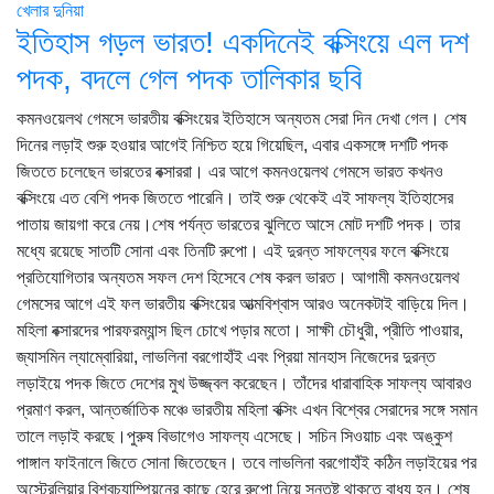
খেলার দুনিয়া
ইতিহাস গড়ল ভারত! একদিনেই বক্সিংয়ে এল দশ
পদক, বদলে গেল পদক তালিকার ছবি
কমনওয়েলথ গেমসে ভারতীয় বক্সিংয়ের ইতিহাসে অন্যতম সেরা দিন দেখা গেল। শেষ
দিনের লড়াই শুরু হওয়ার আগেই নিশ্চিত হয়ে গিয়েছিল, এবার একসঙ্গে দশটি পদক
জিততে চলেছেন ভারতের বক্সাররা। এর আগে কমনওয়েলথ গেমসে ভারত কখনও
বক্সিংয়ে এত বেশি পদক জিততে পারেনি। তাই শুরু থেকেই এই সাফল্য ইতিহাসের
পাতায় জায়গা করে নেয়।শেষ পর্যন্ত ভারতের ঝুলিতে আসে মোট দশটি পদক। তার
মধ্যে রয়েছে সাতটি সোনা এবং তিনটি রুপো। এই দুরন্ত সাফল্যের ফলে বক্সিংয়ে
প্রতিযোগিতার অন্যতম সফল দেশ হিসেবে শেষ করল ভারত। আগামী কমনওয়েলথ
গেমসের আগে এই ফল ভারতীয় বক্সিংয়ের আত্মবিশ্বাস আরও অনেকটাই বাড়িয়ে দিল।
মহিলা বক্সারদের পারফরম্যান্স ছিল চোখে পড়ার মতো। সাক্ষী চৌধুরী, প্রীতি পাওয়ার,
জ্যাসমিন ল্যাম্বোরিয়া, লাভলিনা বরগোহাঁই এবং প্রিয়া মানহাস নিজেদের দুরন্ত
লড়াইয়ে পদক জিতে দেশের মুখ উজ্জ্বল করেছেন। তাঁদের ধারাবাহিক সাফল্য আবারও
প্রমাণ করল, আন্তর্জাতিক মঞ্চে ভারতীয় মহিলা বক্সিং এখন বিশ্বের সেরাদের সঙ্গে সমান
তালে লড়াই করছে।পুরুষ বিভাগেও সাফল্য এসেছে। সচিন সিওয়াচ এবং অঙ্কুশ
পাঙ্গাল ফাইনালে জিতে সোনা জিতেছেন। তবে লাভলিনা বরগোহাঁই কঠিন লড়াইয়ের পর
অস্ট্রেলিয়ার বিশ্বচ্যাম্পিয়নের কাছে হেরে রুপো নিয়ে সন্তুষ্ট থাকতে বাধ্য হন। শেষ