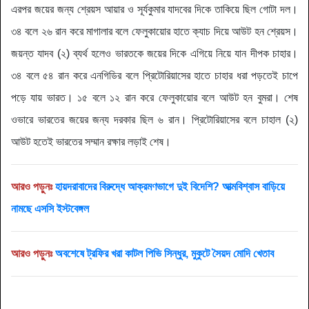
এরপর জয়ের জন্য শ্রেয়স আয়ার ও সূর্যকুমার যাদবের দিকে তাকিয়ে ছিল গোটা দল।
৩৪ বলে ২৬ রান করে মাগালার বলে ফেলুকায়োর হাতে ক্যাচ দিয়ে আউট হন শ্রেয়স।
জয়ন্ত যাদব (‌২)‌ ব্যর্থ হলেও ভারতকে জয়ের দিকে এগিয়ে নিয়ে যান দীপক চাহার।
৩৪ বলে ৫৪ রান করে এনগিডির বলে প্রিটোরিয়াসের হাতে চাহার ধরা পড়তেই চাপে
পড়ে যায় ভারত। ১৫ বলে ১২ রান করে ফেলুকায়োর বলে আউট হন বুমরা। শেষ
ওভারে ভারতের জয়ের জন্য দরকার ছিল ৬ রান। প্রিটোরিয়াসের বলে চাহাল (‌২)‌
আউট হতেই ভারতের সম্মান রক্ষার লড়াই শেষ।
আরও পড়ুনঃ
হায়দরাবাদের বিরুদ্ধে আক্রমণভাগে দুই বিদেশি?‌ আত্মবিশ্বাস বাড়িয়ে
নামছে এসসি ইস্টবেঙ্গল
আরও পড়ুনঃ
অবশেষে ট্রফির খরা কাটল পিভি সিন্ধুর, মুকুটে সৈয়দ মোদি খেতাব