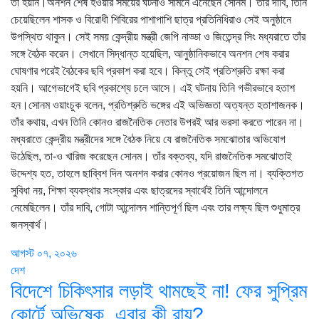
তা হয়নি।অনশন শেষ হওয়ার সময়ের ঘটনাও সামনে এনেছেন সোনম। তাঁর দাবি, তিনি
চেয়েছিলেন শাসক ও বিরোধী শিবিরের পাশাপাশি ছাত্র প্রতিনিধিরাও সেই অনুষ্ঠানে
উপস্থিত থাকুন। সেই সময় কেন্দ্রীয় মন্ত্রী জেপি নাড্ডা ও জিতেন্দ্র সিং মধ্যরাতে তাঁর
সঙ্গে বৈঠক করেন। সেখানে সিদ্ধান্ত হয়েছিল, আনুষ্ঠানিকভাবে অনশন শেষ করার
ঘোষণার পরেই বৈঠকের ছবি প্রকাশ করা হবে। কিন্তু সেই প্রতিশ্রুতি রক্ষা করা
হয়নি। আগেভাগেই ছবি প্রকাশ্যে চলে আসে। এই ঘটনায় তিনি গভীরভাবে হতাশ
হন।সোনম ওয়াংচুক বলেন, প্রতিশ্রুতি ভঙ্গের এই অভিজ্ঞতা অত্যন্ত হতাশাজনক।
তাঁর কথায়, এখন তিনি কোনও রাজনৈতিক নেতার উপরই আর ভরসা করতে পারেন না।
মধ্যরাতে কেন্দ্রীয় মন্ত্রীদের সঙ্গে বৈঠক নিয়ে যে রাজনৈতিক সমঝোতার অভিযোগ
উঠেছিল, তা-ও খারিজ করেছেন সোনম। তাঁর বক্তব্য, যদি রাজনৈতিক সমঝোতাই
উদ্দেশ্য হত, তাহলে ছাব্বিশ দিন অনশন করার কোনও প্রয়োজন ছিল না। ব্যক্তিগত
সুবিধা নয়, শিক্ষা ব্যবস্থার সংস্কার এবং ছাত্রদের স্বার্থেই তিনি আন্দোলনে
নেমেছিলেন। তাঁর দাবি, গোটা আন্দোলন শান্তিপূর্ণ ছিল এবং তার লক্ষ্য ছিল শুধুমাত্র
জনস্বার্থ।
আগস্ট ০৭, ২০২৬
দেশ
বিদেশে চিকিৎসার লড়াই থামছেই না! ফের সুপ্রিম
কোর্টে অভিষেক, এবার কী রায়?