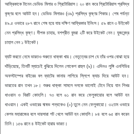
আফ্রিকাকে টানেন ডেভিড মিলার ও প্রিটোরিয়াস। ২০ রান করে প্রিটোরিয়াস প্রসিদ্ধ
কৃষ্ণর বলে আউট হন। ডেভিড মিলারও (‌৩৯)‌ প্রসিদ্ধ কৃষ্ণর শিকার। শেষ পর্যন্ত
৪৯.‌৫ ওভারে ২৮৭ রানে শেষ হয়ে যায় দক্ষিণ আফ্রিকার ইনিংস। ৫৯ রানে ৩ উইকেট
নেন প্রসিদ্ধ কৃষ্ণ। ‌দীপক চাহার, যশপ্রীত বুমরা ২টি করে উইকেট নেন। যুজবেন্দ্র
চাহাল নেন ১ উইকেট।
ব্যাট করতে নেমে ভারতও শুরুতে ধাক্কা খায়। নেতৃত্বের চাপ যে তাঁর ওপর বোঝা হয়ে
দাঁড়িয়েছে, তিনটি ম্যাচেই বুঝিয়ে দিলেন লোকেশ রাহুল (‌৯)‌। এদিনও লুঙ্গি এনগিডির
অফস্টাম্পের বাইরের বল ব্যাটের কানায় লাগিয়ে স্লিপে ক্যাচ দিয়ে আউট হন।
ভারতের রান তখন ১৮। শুরুর ধাক্কা সামলে দলকে ভালোই টেনে নিয়ে যান শিখর
ধাওয়ান ও বিরাট কোহলি। ৭৩ বলে ৬১ রান করে ফেলুকায়োর বলে আউট হন
ধাওয়ান। একই ওভারের ঋষভ পন্থকেও (‌০)‌ তুলে নেন ফেলুকায়ো। ৩২তম ওভারে
কেশব মহারাজের বলে দায়সারা শট খেলে আউট হন কোহলি। ৮৪ বলে ৬৫ রান করেন
তিনি। ১৫৬ রানে ৪ উইকেট হারায় ভারত।