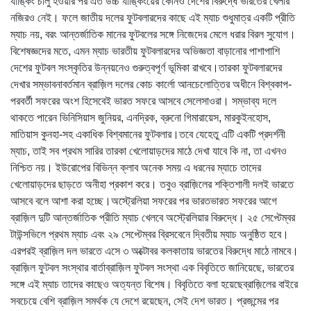
র্যাঙ্কিং চালু হওয়ার পর এত উচ্চ র্যাঙ্কিংয়ের কোনও দেশের বিরুদ্ধে ভারতের খেলার
নজিরও নেই। ফলে জাতীয় দলের ফুটবলারদের কাছে এই ম্যাচ শুধুমাত্র একটি প্রীতি
ম্যাচ নয়, বরং আন্তর্জাতিক মানের ফুটবলের সঙ্গে নিজেদের মেলে ধরার বিরল সুযোগ।
বিশেষজ্ঞদের মতে, এমন ম্যাচ ভারতীয় ফুটবলারদের অভিজ্ঞতা বাড়ানোর পাশাপাশি
দেশের ফুটবল সংস্কৃতির উন্নয়নেও গুরুত্বপূর্ণ ভূমিকা রাখবে।তারকা ফুটবলারদের
দেখার সম্ভাবনাবর্তমান ব্রাজ়িল দলের কোচ কার্লো আনচেলোত্তির অধীনে বিশ্বকাপ-
পরবর্তী সফরের অংশ হিসেবেই ভারত সফরে আসবে সেলেসাওরা। সম্ভাব্য দলে
থাকতে পারেন ভিনিসিয়াস জুনিয়র, এনদ্রিক, ব্রুনো গিমারায়েস, মারকুইনহোস,
মাতিয়াস কুনহা-সহ একাধিক বিশ্বমানের ফুটবলার।তবে যেহেতু এটি একটি প্রদর্শনী
ম্যাচ, তাই সব প্রথম সারির তারকা খেলোয়াড়দের মাঠে দেখা যাবে কি না, তা এখনও
নিশ্চিত নয়। ইউরোপের বিভিন্ন ক্লাব অনেক সময় এ ধরনের ম্যাচে তাদের
খেলোয়াড়দের ছাড়তে অনীহা প্রকাশ করে। তবুও ব্রাজ়িলের শক্তিশালী দলই ভারতে
আসবে বলে আশা করা হচ্ছে।অস্ট্রেলিয়া সফরের পর ভারতভারত সফরের আগে
ব্রাজ়িল দুটি আন্তর্জাতিক প্রীতি ম্যাচ খেলবে অস্ট্রেলিয়ার বিরুদ্ধে। ২৫ সেপ্টেম্বর
টাউন্সভিলে প্রথম ম্যাচ এবং ২৯ সেপ্টেম্বর ব্রিসবেনে দ্বিতীয় ম্যাচ অনুষ্ঠিত হবে।
এরপরই ব্রাজ়িল দল ভারতে এসে ৩ অক্টোবর কলকাতায় ভারতের বিরুদ্ধে মাঠে নামবে।
ব্রাজ়িল ফুটবল সংস্থার বার্তাব্রাজ়িল ফুটবল সংস্থা এক বিবৃতিতে জানিয়েছে, ভারতের
সঙ্গে এই ম্যাচ তাদের কাছেও অত্যন্ত বিশেষ। বিবৃতিতে বলা হয়েছেব্রাজ়িলের বাইরে
সবচেয়ে বেশি ব্রাজ়িল সমর্থক যে দেশে রয়েছেন, সেই দেশ ভারত। প্রজন্মের পর