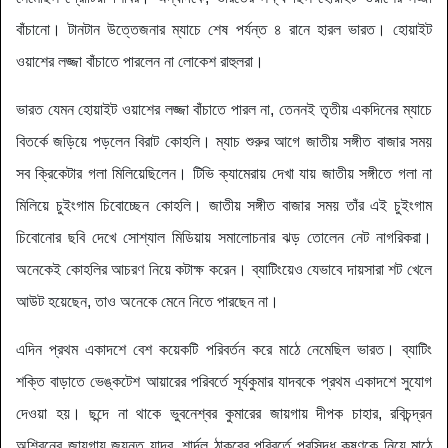
বাঁচানো। টানটান উত্তেজনার ম্যাচে শেষ পর্যন্ত ৪ রানে হারল ভারত। হোয়াইট
ওয়াশের লজ্জা বাঁচাতে পারলেন না লোকেশ রাহুলরা।
ভারত যেমন হোয়াইট ওয়াশের লজ্জা বাঁচাতে পারল না, তেননই তৃতীয় একদিনের ম্যাচে
বিতর্কে জড়িয়ে পড়লেন বিরাট কোহলি। ম্যাচ শুরুর আগে জাতীয় সঙ্গীত বাজার সময়
সব ক্রিকেটার গলা মিলিয়েছিলেন। টিভি ক্যামেরায় দেখা যায় জাতীয় সঙ্গীতে গলা না
মিলিয়ে চুইংগাম চিবোচ্ছেন কোহলি। জাতীয় সঙ্গীত বাজার সময় তাঁর এই চুইংগাম
চিবোনোর ছবি দেখে সোশ্যাল মিডিয়ায় সমালোচনার ঝড় তোলেন নেট নাগরিকরা।
অনেকেই কোহলির আচরণ নিয়ে কটাক্ষ করেন। ব্যাটিংয়েও যেভাবে দায়সারা শট খেলে
আউট হয়েছেন, তাও অনেকে মেনে নিতে পারছেন না।
এদিন প্রথম একাদশে বেশ কয়েকটি পরিবর্তন করে মাঠে নেমেছিল ভারত। ব্যাটিং
শক্তি বাড়াতে ভেঙ্কটেশ আয়ারের পরিবর্তে সূর্যকুমার যাদবকে প্রথম একাদশে সুযোগ
দেওয়া হয়। ছন্দে না থাকে ভুবনেশ্বর কুমারের জায়গায় দীপক চাহার, রবিচন্দ্রন
অশ্বিনের জায়গায় জয়ন্ত যাদব, শার্দূল ঠাকুরের পরিবর্তে প্রসিদ্ধ কৃষ্ণকে নিয়ে মাঠে