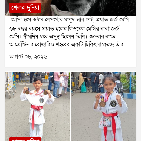
খেলার দুনিয়া
‘মেসি’ হয়ে ওঠার নেপথ্যের মানুষ আর নেই, প্রয়াত জর্জ মেসি
৬৮ বছর বয়সে প্রয়াত হলেন লিওনেল মেসির বাবা জর্জ
মেসি। দীর্ঘদিন ধরে অসুস্থ ছিলেন তিনি। শুক্রবার রাতে
আর্জেন্টিনার রোজারিও শহরের একটি চিকিৎসাকেন্দ্রে তাঁর
মৃত্যু হয়েছে বলে মেসির পরিবারের তরফে নিশ্চিত করা
আগস্ট ০৮, ২০২৬
হয়েছে। তাঁর মৃত্যুতে শোকের ছায়া নেমে এসেছে ফুটবল
মহলেজর্জ মেসি শুধু লিওনেল মেসির বাবা ছিলেন না, ছেলের
দীর্ঘদিনের এজেন্ট ও পরামর্শদাতাও ছিলেন। মেসির
ফুটবলজীবনের শুরু থেকে তাঁর পাশে ছিলেন জর্জ। ছেলের
প্রতিভার উপর আস্থা রেখে ছোটবেলা থেকেই তাঁকে এগিয়ে
নিয়ে যাওয়ার ক্ষেত্রে গুরুত্বপূর্ণ ভূমিকা নিয়েছিলেন তিনি।
রোজারিওতেই ছোটবেলায় ফুটবলের হাতেখড়ি হয়েছিল
মেসির। নিউওয়েলস ওল্ড বয়েজের যুব দলে খেলার সময় তাঁর
প্রতিভা নজর কাড়ে। শারীরিক বৃদ্ধির জন্য হরমোনের
চিকিৎসার প্রয়োজন ছিল মেসির। সেই পরিস্থিতিতে ছেলের
ভবিষ্যতের কথা ভেবে জর্জই তাঁকে নিয়ে স্পেনে যাওয়ার