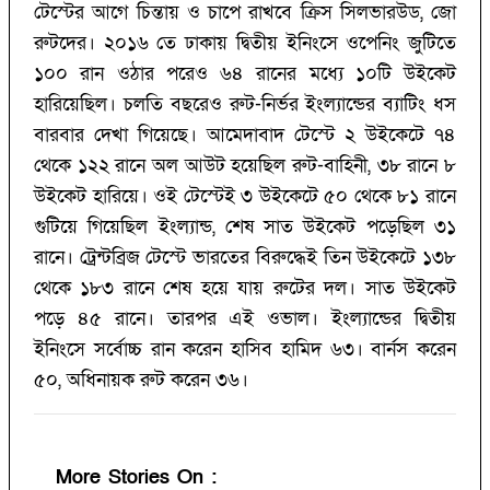
টেস্টের আগে চিন্তায় ও চাপে রাখবে ক্রিস সিলভারউড, জো
রুটদের। ২০১৬ তে ঢাকায় দ্বিতীয় ইনিংসে ওপেনিং জুটিতে
১০০ রান ওঠার পরেও ৬৪ রানের মধ্যে ১০টি উইকেট
হারিয়েছিল। চলতি বছরেও রুট-নির্ভর ইংল্যান্ডের ব্যাটিং ধস
বারবার দেখা গিয়েছে। আমেদাবাদ টেস্টে ২ উইকেটে ৭৪
থেকে ১২২ রানে অল আউট হয়েছিল রুট-বাহিনী, ৩৮ রানে ৮
উইকেট হারিয়ে। ওই টেস্টেই ৩ উইকেটে ৫০ থেকে ৮১ রানে
গুটিয়ে গিয়েছিল ইংল্যান্ড, শেষ সাত উইকেট পড়েছিল ৩১
রানে। ট্রেন্টব্রিজ টেস্টে ভারতের বিরুদ্ধেই তিন উইকেটে ১৩৮
থেকে ১৮৩ রানে শেষ হয়ে যায় রুটের দল। সাত উইকেট
পড়ে ৪৫ রানে। তারপর এই ওভাল। ইংল্যান্ডের দ্বিতীয়
ইনিংসে সর্বোচ্চ রান করেন হাসিব হামিদ ৬৩। বার্নস করেন
৫০, অধিনায়ক রুট করেন ৩৬।
More Stories On
: