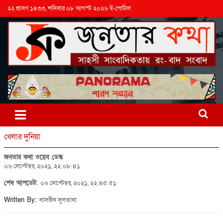
২২ শ্রাবণ ১৪৩৩, শনিবার ০৮ আগস্ট ২০২৬ ই-পোর্টাল
খেলার দুনিয়া
জনতার কথা ওয়েব ডেস্ক
০৬ সেপ্টেম্বর, ২০২১, ২২:০৮:৪১
শেষ আপডেট:
০৬ সেপ্টেম্বর, ২০২১, ২২:৪৫:৫১
Written By:
নাসরীন সুলতানা