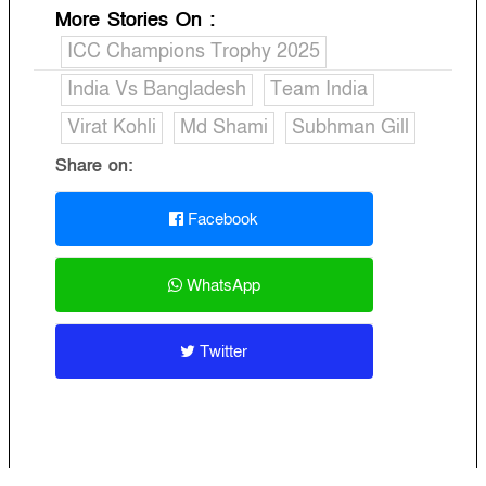
More Stories On
:
ICC Champions Trophy 2025
India Vs Bangladesh
Team India
Virat Kohli
Md Shami
Subhman Gill
Share on:
Facebook
WhatsApp
Twitter