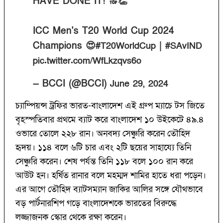
HAVE DONE IT! 🔝👏
ICC Men's T20 World Cup 2024
Champions 😍
|
#T20WorldCup
#SAvIND
pic.twitter.com/WfLkzqvs6o
— BCCI (@BCCI)
June 29, 2024
চ্যাম্পিয়ন্স ট্রফির ভারত-বাংলাদেশ এই গ্রুপ ম্যাচে টস জিতে
বৃহস্পতিবার প্রথমে ব্যাট করে বাংলাদেশ ১০ উইকেটে ৪৯.৪
ওভারে তোলে ২২৮ রান। অনবদ্য সেঞ্চুরি করেন তৌহিদ
হৃদয়। ১১৪ বলে ৬টি চার এবং ২টি ছয়ের সাহায্যে তিনি
সেঞ্চুরি করেন। শেষ পর্যন্ত তিনি ১১৮ বলে ১০০ রান করে
আউট হন। হর্ষিত রানার বলে মহম্মদ শামির হাতে ধরা পড়েন।
এর আগে তৌহিদ ব্যাটসম্যান জাকির আলির সঙ্গে যৌথভাবে
বড় পার্টনারশিপ গড়ে বাংলাদেশকে ভারতের বিরুদ্ধে
লজ্জাজনক স্কোর থেকে রক্ষা করেন।