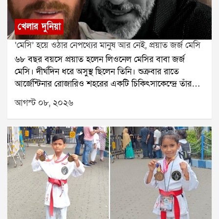
খেলার দুনিয়া
‘মেসি’ হয়ে ওঠার নেপথ্যের মানুষ আর নেই, প্রয়াত জর্জ মেসি
৬৮ বছর বয়সে প্রয়াত হলেন লিওনেল মেসির বাবা জর্জ
মেসি। দীর্ঘদিন ধরে অসুস্থ ছিলেন তিনি। শুক্রবার রাতে
আর্জেন্টিনার রোজারিও শহরের একটি চিকিৎসাকেন্দ্রে তাঁর
মৃত্যু হয়েছে বলে মেসির পরিবারের তরফে নিশ্চিত করা
আগস্ট ০৮, ২০২৬
হয়েছে। তাঁর মৃত্যুতে শোকের ছায়া নেমে এসেছে ফুটবল
মহলেজর্জ মেসি শুধু লিওনেল মেসির বাবা ছিলেন না, ছেলের
দীর্ঘদিনের এজেন্ট ও পরামর্শদাতাও ছিলেন। মেসির
ফুটবলজীবনের শুরু থেকে তাঁর পাশে ছিলেন জর্জ। ছেলের
প্রতিভার উপর আস্থা রেখে ছোটবেলা থেকেই তাঁকে এগিয়ে
নিয়ে যাওয়ার ক্ষেত্রে গুরুত্বপূর্ণ ভূমিকা নিয়েছিলেন তিনি।
রোজারিওতেই ছোটবেলায় ফুটবলের হাতেখড়ি হয়েছিল
মেসির। নিউওয়েলস ওল্ড বয়েজের যুব দলে খেলার সময় তাঁর
প্রতিভা নজর কাড়ে। শারীরিক বৃদ্ধির জন্য হরমোনের
চিকিৎসার প্রয়োজন ছিল মেসির। সেই পরিস্থিতিতে ছেলের