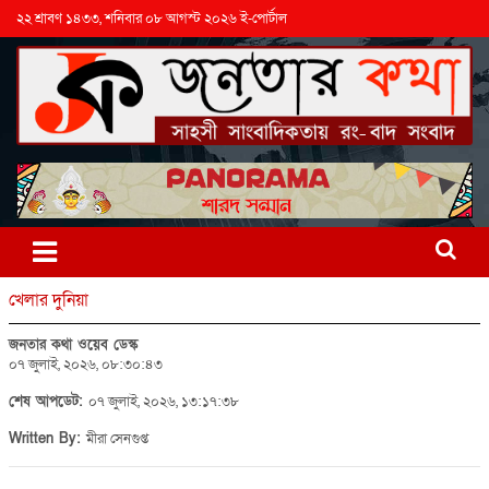
২২ শ্রাবণ ১৪৩৩, শনিবার ০৮ আগস্ট ২০২৬ ই-পোর্টাল
খেলার দুনিয়া
জনতার কথা ওয়েব ডেস্ক
০৭ জুলাই, ২০২৬, ০৮:৩০:৪৩
শেষ আপডেট:
০৭ জুলাই, ২০২৬, ১৩:১৭:৩৮
Written By:
মীরা সেনগুপ্ত