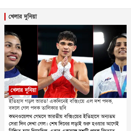
খেলার দুনিয়া
খেলার দুনিয়া
ইতিহাস গড়ল ভারত! একদিনেই বক্সিংয়ে এল দশ পদক,
বদলে গেল পদক তালিকার ছবি
কমনওয়েলথ গেমসে ভারতীয় বক্সিংয়ের ইতিহাসে অন্যতম
সেরা দিন দেখা গেল। শেষ দিনের লড়াই শুরু হওয়ার আগেই