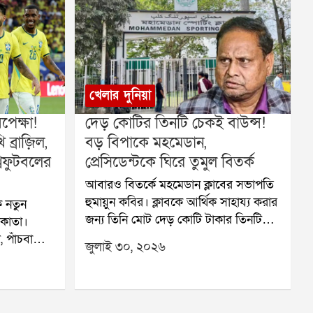
খেলার দুনিয়া
েক্ষা!
দেড় কোটির তিনটি চেকই বাউন্স!
ব্রাজ়িল,
বড় বিপাকে মহমেডান,
বফুটবলের
প্রেসিডেন্টকে ঘিরে তুমুল বিতর্ক
আবারও বিতর্কে মহমেডান ক্লাবের সভাপতি
হুমায়ুন কবির। ক্লাবকে আর্থিক সাহায্য করার
 নতুন
জন্য তিনি মোট দেড় কোটি টাকার তিনটি
লকাতা।
চেক দিয়েছিলেন। কিন্তু সেই তিনটি চেকই
 পাঁচবারের
জুলাই ৩০, ২০২৬
বাউন্স করেছে বলে অভিযোগ। এই ঘটনায়
ের মতো
মহমেডান ক্লাবের আর্থিক পরিস্থিতি নিয়ে
 খেলতে
নতুন করে উদ্বেগ তৈরি হয়েছে।ক্লাব সূত্রে
কাতার
জানা গিয়েছে, জুলাই মাসে তিন দফায়
হবে এই বহু