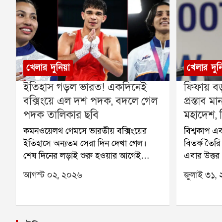
খেলার দুনিয়া
খেলার দুন
ইতিহাস গড়ল ভারত! একদিনেই
ফিফায় বড
বক্সিংয়ে এল দশ পদক, বদলে গেল
প্রস্তাব
পদক তালিকার ছবি
মহাদেশ, ব
কমনওয়েলথ গেমসে ভারতীয় বক্সিংয়ের
বিশ্বকাপ এব
ইতিহাসে অন্যতম সেরা দিন দেখা গেল।
বিতর্ক তৈর
শেষ দিনের লড়াই শুরু হওয়ার আগেই
এবার উত্তর
নিশ্চিত হয়ে গিয়েছিল, এবার একসঙ্গে দশটি
ক্যারিবিয়া
আগস্ট ০২, ২০২৬
জুলাই ৩১,
পদক জিততে চলেছেন ভারতের বক্সাররা।
কনকাকাফও ফ
এর আগে কমনওয়েলথ গেমসে ভারত
ইনফান্তিনোর
কখনও বক্সিংয়ে এত বেশি পদক জিততে
এর ফলে ফিফ
পারেনি। তাই শুরু থেকেই এই সাফল্য
ধাক্কার মুখ