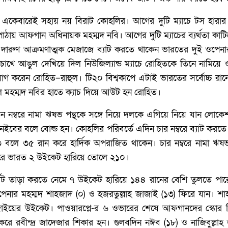
্য একেবারেই সহায় নয় বিরাট কোহলির। আগের দুটি ম্যাচে টস হার
ঠায় আফগান অধিনায়ক মহম্মদ নবি। আগের দুটি ম্যাচের ব্যর্থতা কাটিয়ে
দারুণ আক্রমণাত্মক মেজাজে ব্যাট করতে থাকেন ভারতের দুই ওপেনার
োখে আঙুল দেখিয়ে দিল নিউজিল্যান্ড ম্যাচে রোহিতকে তিনে নামিয়ে 
গ করেন রোহিত–রাহুল। টি২০ বিশ্বকাপে এটাই ভারতের সর্বোচ্চ রান
 মহম্মদ নবির হাতে ক্যাচ দিয়ে আউট হন রোহিত।
ম্বরে নামা ঋষভ পন্থকে সঙ্গে নিয়ে দলকে এগিয়ে নিয়ে যান লোকেশ 
ইবের বলে বোল্ড হন। কোহলির পরিবর্তে এদিন চার নম্বরে ব্যাট করতে নাম
লে ৩৫ রান করে হার্দিক অপরাজিত থাকেন। চার নম্বরে নামা ঋষ
ে ভারত ২ উইকেট হারিয়ে তোলে ২১০।
গেট তাড়া করতে নেমে ৭ উইকেট হারিয়ে ১৪৪ রানের বেশি তুলতে পার
ওপেনার মহম্মদ শাহজাদ (০) ও হজরতুল্লাহ জাজাই (১৩) ফিরে যান।
জাজাইয়ের উইকেট। পাওয়ারপ্লে-র ৬ ওভারের শেষে আফগানদের স্কো
ন করে রবীন্দ্র জাদেজার শিকার হন। গুলবদিন নঈব (১৮) ও নাজিবুল্ল