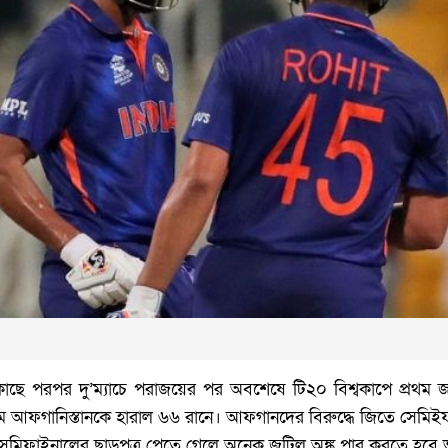
ের কাছে পরপর দু’‌ম্যাচে পরাজয়ের পর অবশেষে টি২০ বিশ্বকাপে প্রথ
মে আফগানিস্তানকে হারাল ৬৬ রানে। আফগানদের বিরুদ্ধে জিতে সেম
েমিফাইনালের ছাড়পত্র পেতে গেলে অনেক জটিল অঙ্ক পার করতে হবে