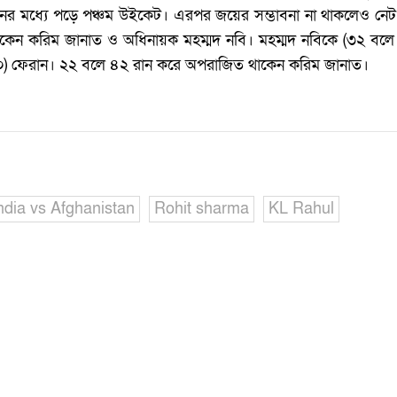
নের মধ্যে পড়ে পঞ্চম উইকেট। এরপর জয়ের সম্ভাবনা না থাকলেও নেট
েন করিম জানাত ও অধিনায়ক মহম্মদ নবি। মহম্মদ নবিকে (‌৩২ বলে ৩
০)‌ ফেরান। ২২ বলে ৪২ রান করে অপরাজিত থাকেন করিম জানাত।
ndia vs Afghanistan
Rohit sharma
KL Rahul