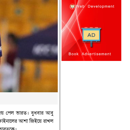
ম জয় পেল ভারত। বুধবার আবু
িইফাইনালের আশা জিইয়ে রাখল
 ভারতকে।