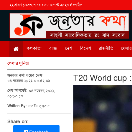
২২ শ্রাবণ ১৪৩৩, শনিবার ০৮ আগস্ট ২০২৬ ই-পোর্টাল
কলকাতা
রাজ্য
দেশ
বিদেশ
রাজনীতি
খেলার 
খেলার দুনিয়া
জনতার কথা ওয়েব ডেস্ক
T‌20 World cup :
০৪ নভেম্বর, ২০২১, ০০:৫২:৩৯
শেষ আপডেট:
০৪ নভেম্বর, ২০২১,
০১:১৩:১৩
Written By:
নাসরীন সুলতানা
Share on: