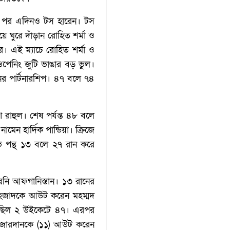
ার পর এদিনও টস হারেন। টস
 ঘুরে দাঁড়ান রোহিত শর্মা ও
। এই ম্যাচে রোহিত শর্মা ও
ওপেনিং জুটি ভাঙার বড় ভুল।
ের পার্টনারশিপ। ৪৭ বলে ৭৪
রাহুল। শেষ পর্যন্ত ৪৮ বলে
েন হার্দিক পান্ডিয়া। ক্রিজে
ভ পন্থ ১৩ বলে ২৭ রান করে
েনি আফগানিস্তান। ১৩ রানের
 শাহজাদকে আউট করেন মহম্মদ
র ছিল ২ উইকেটে ৪৭। এরপর
াহ জারদানকে (১১) আউট করেন