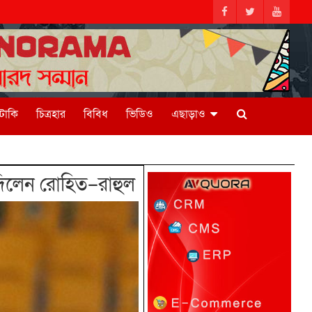
িটাকি
চিত্রহার
বিবিধ
ভিডিও
এছাড়াও
দিলেন রোহিত–রাহুল