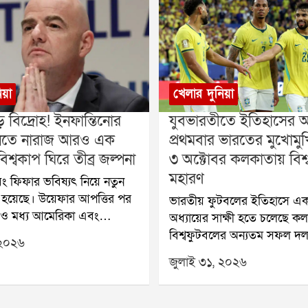
িয়া
খেলার দুনিয়া
় বিদ্রোহ! ইনফান্তিনোর
যুবভারতীতে ইতিহাসের অপ
 মানতে নারাজ আরও এক
প্রথমবার ভারতের মুখোমুখি 
িশ্বকাপ ঘিরে তীব্র জল্পনা
৩ অক্টোবর কলকাতায় বিশ্
মহারণ
ং ফিফার ভবিষ্যৎ নিয়ে নতুন
ি হয়েছে। উয়েফার আপত্তির পর
ভারতীয় ফুটবলের ইতিহাসে এক
 ও মধ্য আমেরিকা এবং
অধ্যায়ের সাক্ষী হতে চলেছে ক
ন অঞ্চলের ফুটবল সংস্থা
বিশ্বফুটবলের অন্যতম সফল দল,
 ২০২৬
িফা সভাপতি জিয়ান্নি
বিশ্বকাপজয়ী ব্রাজ়িল প্রথমবার
জুলাই ৩১, ২০২৬
 প্রস্তাবের বিরোধিতা করেছে।
ভারতের বিরুদ্ধে প্রদর্শনী ম্যাচ
ার ভবিষ্যৎ পরিকল্পনা বড়
আসছে। আগামী ৩ অক্টোবর কল
ে পড়েছে বলে মনে করা হচ্ছে।
যুবভারতী ক্রীড়াঙ্গনে অনুষ্ঠিত 