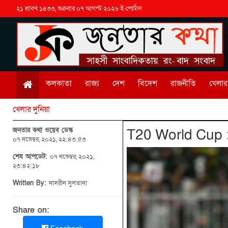
২১ শ্রাবণ ১৪৩৩, শুক্রবার ০৭ আগস্ট ২০২৬ ই-পোর্টাল
কলকাতা
রাজ্য
দেশ
বিদেশ
রাজনীতি
খেলার 
খেলার দুনিয়া
জনতার কথা ওয়েব ডেস্ক
T20 World Cup : স্
০৭ নভেম্বর, ২০২১, ২২:৪৩:৫৩
শেষ আপডেট:
০৭ নভেম্বর, ২০২১,
২৩:৪২:১৮
Written By:
নাসরীন সুলতানা
Share on: