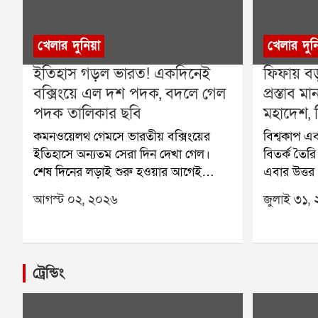
খেলার দুনিয়া
খেলার দুন
ইতিহাস গড়ল ভারত! একদিনেই
ফিফায় বড
বক্সিংয়ে এল দশ পদক, বদলে গেল
প্রস্তাব
পদক তালিকার ছবি
মহাদেশ, ব
কমনওয়েলথ গেমসে ভারতীয় বক্সিংয়ের
বিশ্বকাপ এব
ইতিহাসে অন্যতম সেরা দিন দেখা গেল।
বিতর্ক তৈর
শেষ দিনের লড়াই শুরু হওয়ার আগেই
এবার উত্তর
নিশ্চিত হয়ে গিয়েছিল, এবার একসঙ্গে দশটি
ক্যারিবিয়া
আগস্ট ০২, ২০২৬
জুলাই ৩১,
পদক জিততে চলেছেন ভারতের বক্সাররা।
কনকাকাফও ফ
এর আগে কমনওয়েলথ গেমসে ভারত
ইনফান্তিনোর
কখনও বক্সিংয়ে এত বেশি পদক জিততে
এর ফলে ফিফ
পারেনি। তাই শুরু থেকেই এই সাফল্য
ধাক্কার মুখ
ট্রেন্ডিং
ইতিহাসের পাতায় জায়গা করে নেয়।শেষ
ফুটবল মহল
পর্যন্ত ভারতের ঝুলিতে আসে মোট দশটি
বিরোধ আরও 
পদক। তার মধ্যে রয়েছে সাতটি সোনা এবং
অংশগ্রহণ ন