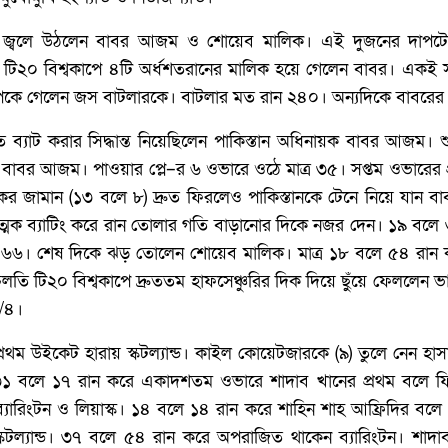
বিরুদ্ধে জ্বলে উঠলেন বাবর আজম ও শোয়েব মালিক। এই দুজনের দ
তি টি২০ বিশ্বকাপে ৪টি অর্ধশতরানের মালিক হয়ে গেলেন বাবর। একই সঙ্গ
টপকে গেলেন জস বাটলারকে। বাটলার মত রান ২৪০। অন্যদিকে বাবরের
জিতে ব্যাট করার সিদ্ধান্ত নিয়েছিলেন পাকিস্তান অধিনায়ক বাবর আজম।
বাবর আজম। পাওয়ার প্লে–র ৬ ওভারে ওঠে মাত্র ৩৫। সপ্তম ওভারের
কর জামান (‌১৩ বলে ৮)‌ দ্রুত ফিরলেও পাকিস্তানকে টেনে নিয়ে যান
ত্মক ব্যাটিং করে রান তোলার গতি বাড়ানোর দিকে নজর দেন। ১৯ বল
৬। শেষ দিকে ঝড় তোলেন শোয়েব মালিক। মাত্র ১৮ বলে ৫৪ রান 
লতি টি২০ বিশ্বকাপে দ্রুততম হাফসেঞ্চুরির দিক দিয়ে ছুঁয়ে ফেললে
/৪।
প্রথম উইকেট হারায় স্কটল্যান্ড। কাইল কোয়েটজারকে (৯) তুলে নেন 
 ৩১ বলে ১৭ রান করে একাদশতম ওভারে শাদাব খানের প্রথম বলে ফ
ন ব্যারিংটন ও লিয়াস্ক। ১৪ বলে ১৪ রান করে শাহিন শাহ আফ্রিদির বলে বো
টল্যান্ড। ৩৭ বলে ৫৪ রান করে অপরাজিত থাকেন ব্যারিংটন। শাদ