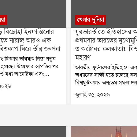
িয়া
খেলার দুনিয়া
় বিদ্রোহ! ইনফান্তিনোর
যুবভারতীতে ইতিহাসের অপ
 মানতে নারাজ আরও এক
প্রথমবার ভারতের মুখোমুখি 
িশ্বকাপ ঘিরে তীব্র জল্পনা
৩ অক্টোবর কলকাতায় বিশ্
মহারণ
ং ফিফার ভবিষ্যৎ নিয়ে নতুন
ি হয়েছে। উয়েফার আপত্তির পর
ভারতীয় ফুটবলের ইতিহাসে এক
 ও মধ্য আমেরিকা এবং
অধ্যায়ের সাক্ষী হতে চলেছে ক
ন অঞ্চলের ফুটবল সংস্থা
বিশ্বফুটবলের অন্যতম সফল দল,
 ২০২৬
িফা সভাপতি জিয়ান্নি
বিশ্বকাপজয়ী ব্রাজ়িল প্রথমবার
জুলাই ৩১, ২০২৬
 প্রস্তাবের বিরোধিতা করেছে।
ভারতের বিরুদ্ধে প্রদর্শনী ম্যাচ
ার ভবিষ্যৎ পরিকল্পনা বড়
আসছে। আগামী ৩ অক্টোবর কল
ে পড়েছে বলে মনে করা হচ্ছে।
যুবভারতী ক্রীড়াঙ্গনে অনুষ্ঠিত 
ের একাংশের আশঙ্কা, এই
প্রতীক্ষিত আন্তর্জাতিক ম্যাচ। ব
বাড়লে ভবিষ্যতে বিশ্বকাপের
যৌথভাবে এই ঐতিহাসিক ম্যাচ
িয়েও জটিলতা তৈরি হতে পারে।
করেছে ব্রাজ়িল ফুটবল কনফেড