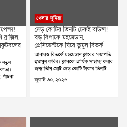
খেলার দুনিয়া
েক্ষা!
দেড় কোটির তিনটি চেকই বাউন্স!
ব্রাজ়িল,
বড় বিপাকে মহমেডান,
বফুটবলের
প্রেসিডেন্টকে ঘিরে তুমুল বিতর্ক
আবারও বিতর্কে মহমেডান ক্লাবের সভাপতি
হুমায়ুন কবির। ক্লাবকে আর্থিক সাহায্য করার
 নতুন
জন্য তিনি মোট দেড় কোটি টাকার তিনটি
লকাতা।
চেক দিয়েছিলেন। কিন্তু সেই তিনটি চেকই
 পাঁচবারের
জুলাই ৩০, ২০২৬
বাউন্স করেছে বলে অভিযোগ। এই ঘটনায়
ের মতো
মহমেডান ক্লাবের আর্থিক পরিস্থিতি নিয়ে
 খেলতে
নতুন করে উদ্বেগ তৈরি হয়েছে।ক্লাব সূত্রে
কাতার
জানা গিয়েছে, জুলাই মাসে তিন দফায়
হবে এই বহু
পঞ্চাশ লক্ষ টাকা করে মোট তিনটি চেক
ৃহস্পতিবার
দেওয়া হয়েছিল। কিন্তু ব্যাঙ্কে জমা দেওয়ার
ের ঘোষণা
পর প্রতিটি চেকই ফেরত আসে। এর ফলে
ারেশন