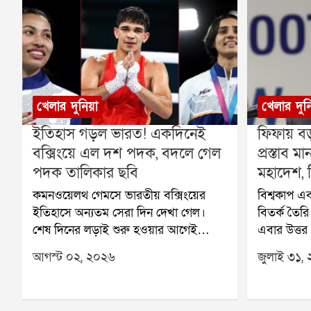
খেলার দুনিয়া
খেলার দুন
ইতিহাস গড়ল ভারত! একদিনেই
ফিফায় বড
বক্সিংয়ে এল দশ পদক, বদলে গেল
প্রস্তাব
পদক তালিকার ছবি
মহাদেশ, ব
কমনওয়েলথ গেমসে ভারতীয় বক্সিংয়ের
বিশ্বকাপ এব
ইতিহাসে অন্যতম সেরা দিন দেখা গেল।
বিতর্ক তৈর
শেষ দিনের লড়াই শুরু হওয়ার আগেই
এবার উত্তর
নিশ্চিত হয়ে গিয়েছিল, এবার একসঙ্গে দশটি
ক্যারিবিয়া
আগস্ট ০২, ২০২৬
জুলাই ৩১,
পদক জিততে চলেছেন ভারতের বক্সাররা।
কনকাকাফও ফ
এর আগে কমনওয়েলথ গেমসে ভারত
ইনফান্তিনোর
কখনও বক্সিংয়ে এত বেশি পদক জিততে
এর ফলে ফিফ