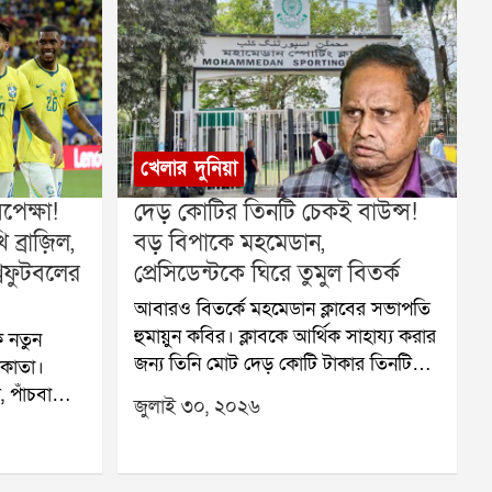
খেলার দুনিয়া
েক্ষা!
দেড় কোটির তিনটি চেকই বাউন্স!
ব্রাজ়িল,
বড় বিপাকে মহমেডান,
বফুটবলের
প্রেসিডেন্টকে ঘিরে তুমুল বিতর্ক
আবারও বিতর্কে মহমেডান ক্লাবের সভাপতি
হুমায়ুন কবির। ক্লাবকে আর্থিক সাহায্য করার
 নতুন
জন্য তিনি মোট দেড় কোটি টাকার তিনটি
লকাতা।
চেক দিয়েছিলেন। কিন্তু সেই তিনটি চেকই
 পাঁচবারের
জুলাই ৩০, ২০২৬
বাউন্স করেছে বলে অভিযোগ। এই ঘটনায়
ের মতো
মহমেডান ক্লাবের আর্থিক পরিস্থিতি নিয়ে
 খেলতে
নতুন করে উদ্বেগ তৈরি হয়েছে।ক্লাব সূত্রে
কাতার