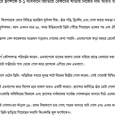
রে ফ্রান্সকে ৩-১ ব্যবধানে জিতিয়ে রেকর্ডের খাতায় নিজের নাম আরও উ
কিশোরকে দেখে বিস্মিত হয়েছিল ফুটবল বিশ্ব। তাঁর গতি, ড্রিবলিং এবং গোল করার ক্ষম
 ফুটবলার। বয়স এখনও মাত্র ২৮, অথচ ইতিমধ্যেই তিনি পৌঁছে গিয়েছেন একের পর এক 
র্ধে ফ্রান্স বেশ কয়েকবার আক্রমণ গড়লেও গোলের দেখা পায়নি। এমবাপেকে কড়া নজরে রেখেছ
ত্বপূর্ণ কৌশলগত পরিবর্তন করেন। এমবাপেকে মাঝের জায়গা থেকে সরিয়ে প্রান্তে খেলানো শু
নিটে সতীর্থের পাস থেকে গোল করে ফ্রান্সকে এগিয়ে দেন এমবাপে।
্বলে ওঠেন তিনি। অতিরিক্ত সময়ে দুরন্ত শটে নিজের দ্বিতীয় গোল করেন। সেই গোলেই নিশ্চিত
নটি এমবাপের জন্য বিশেষ হয়ে থাকল আরও একটি কারণে। ফ্রান্সের জার্সিতে তাঁর মোট গো
 কিংবদন্তি অলিভিয়ের জিরুকে এবং ফ্রান্সের সর্বকালের সর্বোচ্চ গোলদাতার আসনে উঠে এলেন
মোট গোলসংখ্যা দাঁড়াল ১৪। প্রথম বিশ্বকাপে চার গোল, পরের আসরে আট গোল এবং এবার শ
ি ছাড়িয়ে গিয়েছেন ফরাসি কিংবদন্তি জুল ফন্টেকেও।