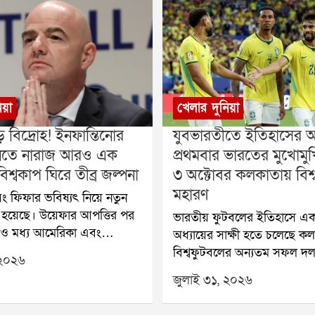
িয়া
খেলার দুনিয়া
় বিদ্রোহ! ইনফান্তিনোর
যুবভারতীতে ইতিহাসের অপ
 মানতে নারাজ আরও এক
প্রথমবার ভারতের মুখোমুখি 
িশ্বকাপ ঘিরে তীব্র জল্পনা
৩ অক্টোবর কলকাতায় বিশ্
মহারণ
ং ফিফার ভবিষ্যৎ নিয়ে নতুন
ি হয়েছে। উয়েফার আপত্তির পর
ভারতীয় ফুটবলের ইতিহাসে এক
 ও মধ্য আমেরিকা এবং
অধ্যায়ের সাক্ষী হতে চলেছে ক
ন অঞ্চলের ফুটবল সংস্থা
বিশ্বফুটবলের অন্যতম সফল দল,
 ২০২৬
িফা সভাপতি জিয়ান্নি
বিশ্বকাপজয়ী ব্রাজ়িল প্রথমবার
জুলাই ৩১, ২০২৬
 প্রস্তাবের বিরোধিতা করেছে।
ভারতের বিরুদ্ধে প্রদর্শনী ম্যাচ
ার ভবিষ্যৎ পরিকল্পনা বড়
আসছে। আগামী ৩ অক্টোবর কল