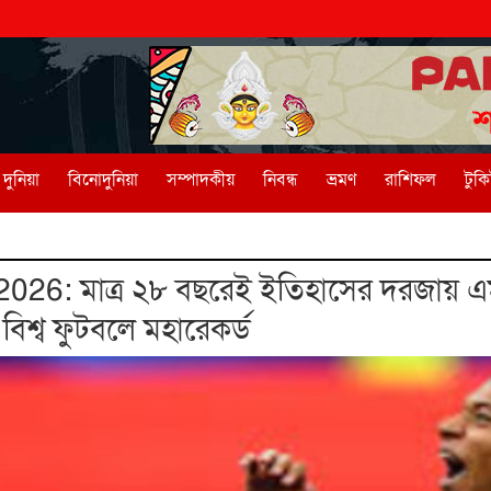
দুনিয়া
বিনোদুনিয়া
সম্পাদকীয়
নিবন্ধ
ভ্রমণ
রাশিফল
টুক
026: মাত্র ২৮ বছরেই ইতিহাসের দরজায় এম
িশ্ব ফুটবলে মহারেকর্ড