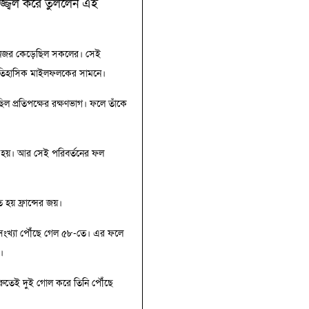
জ্জ্বল করে তুললেন এই
তা নজর কেড়েছিল সকলের। সেই
ঐতিহাসিক মাইলফলকের সামনে।
িল প্রতিপক্ষের রক্ষণভাগ। ফলে তাঁকে
রু হয়। আর সেই পরিবর্তনের ফল
 হয় ফ্রান্সের জয়।
লসংখ্যা পৌঁছে গেল ৫৮-তে। এর ফলে
।
ুরুতেই দুই গোল করে তিনি পৌঁছে