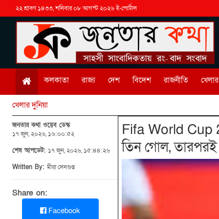
২২ শ্রাবণ ১৪৩৩, শনিবার ০৮ আগস্ট ২০২৬ ই-পোর্টাল
কলকাতা
রাজ্য
দেশ
বিদেশ
রাজনীতি
খেলার 
খেলার দুনিয়া
জনতার কথা ওয়েব ডেস্ক
Fifa World Cup 2
১৭ জুন, ২০২৬, ১৬:০০:৫২
তিন গোল, তারপরই ব
শেষ আপডেট:
১৭ জুন, ২০২৬, ১৫:৪৪:২৬
Written By:
মীরা সেনগুপ্ত
Share on:
Facebook