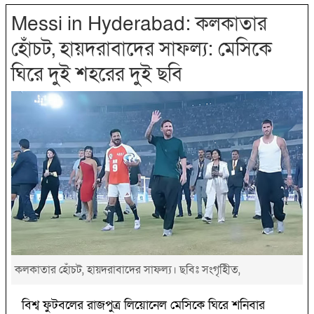
Messi in Hyderabad: কলকাতার
হোঁচট, হায়দরাবাদের সাফল্য: মেসিকে
ঘিরে দুই শহরের দুই ছবি
কলকাতার হোঁচট, হায়দরাবাদের সাফল্য। ছবিঃ সংগৃহীিত,
বিশ্ব ফুটবলের রাজপুত্র লিয়োনেল মেসিকে ঘিরে শনিবার