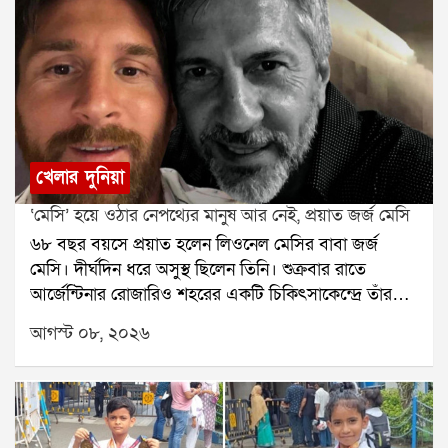
খেলার দুনিয়া
‘মেসি’ হয়ে ওঠার নেপথ্যের মানুষ আর নেই, প্রয়াত জর্জ মেসি
৬৮ বছর বয়সে প্রয়াত হলেন লিওনেল মেসির বাবা জর্জ
মেসি। দীর্ঘদিন ধরে অসুস্থ ছিলেন তিনি। শুক্রবার রাতে
আর্জেন্টিনার রোজারিও শহরের একটি চিকিৎসাকেন্দ্রে তাঁর
মৃত্যু হয়েছে বলে মেসির পরিবারের তরফে নিশ্চিত করা
আগস্ট ০৮, ২০২৬
হয়েছে। তাঁর মৃত্যুতে শোকের ছায়া নেমে এসেছে ফুটবল
মহলেজর্জ মেসি শুধু লিওনেল মেসির বাবা ছিলেন না, ছেলের
দীর্ঘদিনের এজেন্ট ও পরামর্শদাতাও ছিলেন। মেসির
ফুটবলজীবনের শুরু থেকে তাঁর পাশে ছিলেন জর্জ। ছেলের
প্রতিভার উপর আস্থা রেখে ছোটবেলা থেকেই তাঁকে এগিয়ে