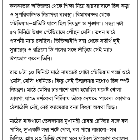
কলকাতার অভিজ্ঞতা থেকে শিক্ষা নিয়ে হায়দরাবাদে ছিল কড়া
ও সুপরিকল্পিত নিরাপত্তা ব্যবস্থা। বিমানবন্দর থেকে
স্টেডিয়াম—প্রতিটি ধাপে ছিল নিয়ন্ত্রণ ও শৃঙ্খলা। সন্ধ্যা ৭টা
৫৭ মিনিটে উপ্পল স্টেডিয়ামে পৌঁছন মেসি। তখন মাঠে
প্রদর্শনী ম্যাচ চলছিল। ভিভিআইপি বক্স থেকে সতীর্থ লুই
সুয়ারেজ় ও রদ্রিগো ডি’পলের সঙ্গে দাঁড়িয়ে সেই ম্যাচ
উপভোগ করেন তিনি।
রাত ৮টা ১০ মিনিটে মাঠে নামতেই গোটা স্টেডিয়াম গর্জে ওঠে
‘মেসি, মেসি’ ধ্বনিতে। কিন্তু সেই উন্মাদনার মধ্যেও ছিল স্পষ্ট
নিয়ন্ত্রণ। মাঠে মেসির চারপাশে রাখা হয়েছিল যথেষ্ট খোলা
জায়গা, যাতে দর্শকেরা নির্দ্বিধায় তাঁকে দেখতে পারেন। কোথাও
ঠেলাঠেলি নেই, নেই ক্যামেরার বন্যা কিংবা অযথা ভিড়।
মাঠের মাঝখানে তেলঙ্গানার মুখ্যমন্ত্রী রেবন্ত রেড্ডির সঙ্গে বল
পাসিং, দু’একটি লম্বা শটে গোল, বল পায়ে নাচানো—সব
মিলিয়ে প্রায় ৪০ মিনিট খোলা মনে ফুটবল উপভোগ করালেন