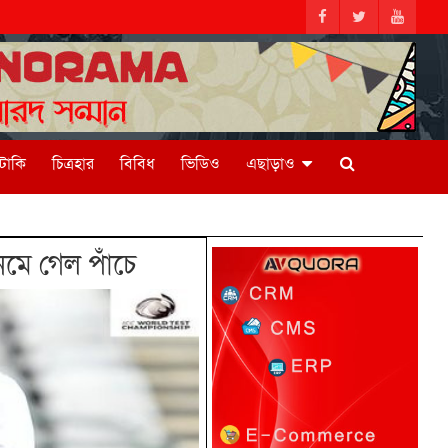
িটাকি
চিত্রহার
বিবিধ
ভিডিও
এছাড়াও
মে গেল পাঁচে