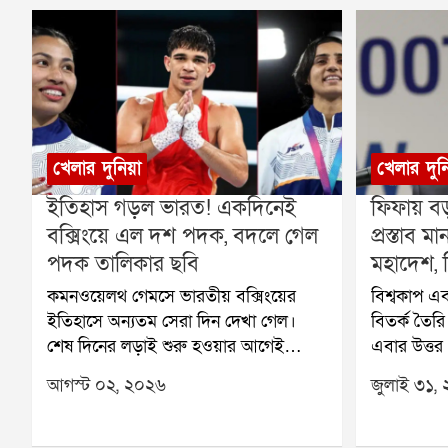
খেলার দুনিয়া
খেলার দুন
ইতিহাস গড়ল ভারত! একদিনেই
ফিফায় বড
বক্সিংয়ে এল দশ পদক, বদলে গেল
প্রস্তাব
পদক তালিকার ছবি
মহাদেশ, ব
কমনওয়েলথ গেমসে ভারতীয় বক্সিংয়ের
বিশ্বকাপ এব
ইতিহাসে অন্যতম সেরা দিন দেখা গেল।
বিতর্ক তৈর
শেষ দিনের লড়াই শুরু হওয়ার আগেই
এবার উত্তর
নিশ্চিত হয়ে গিয়েছিল, এবার একসঙ্গে দশটি
ক্যারিবিয়া
আগস্ট ০২, ২০২৬
জুলাই ৩১,
পদক জিততে চলেছেন ভারতের বক্সাররা।
কনকাকাফও ফ
এর আগে কমনওয়েলথ গেমসে ভারত
ইনফান্তিনোর
কখনও বক্সিংয়ে এত বেশি পদক জিততে
এর ফলে ফিফ