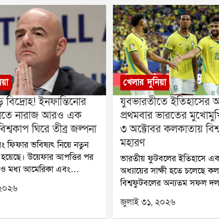
িয়া
খেলার দুনিয়া
় বিদ্রোহ! ইনফান্তিনোর
যুবভারতীতে ইতিহাসের অপ
 মানতে নারাজ আরও এক
প্রথমবার ভারতের মুখোমুখি 
িশ্বকাপ ঘিরে তীব্র জল্পনা
৩ অক্টোবর কলকাতায় বিশ্
মহারণ
ং ফিফার ভবিষ্যৎ নিয়ে নতুন
ি হয়েছে। উয়েফার আপত্তির পর
ভারতীয় ফুটবলের ইতিহাসে এক
 ও মধ্য আমেরিকা এবং
অধ্যায়ের সাক্ষী হতে চলেছে ক
ন অঞ্চলের ফুটবল সংস্থা
বিশ্বফুটবলের অন্যতম সফল দল,
 ২০২৬
িফা সভাপতি জিয়ান্নি
বিশ্বকাপজয়ী ব্রাজ়িল প্রথমবার
জুলাই ৩১, ২০২৬
 প্রস্তাবের বিরোধিতা করেছে।
ভারতের বিরুদ্ধে প্রদর্শনী ম্যাচ
ার ভবিষ্যৎ পরিকল্পনা বড়