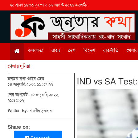
২০ শ্রাবণ ১৪৩৩, বৃহস্পতি ০৬ আগস্ট ২০২৬ ই-পোর্টাল
কলকাতা
রাজ্য
দেশ
বিদেশ
রাজনীতি
খেলার 
খেলার দুনিয়া
জনতার কথা ওয়েব ডেস্ক
IND vs SA Test: ই
১৪ জানুয়ারি, ২০২২, ১৯:৩৭:২৭
শেষ আপডেট:
১৫ জানুয়ারি, ২০২২,
২১:৪৫:০২
Written By:
নাসরীন সুলতানা
Share on: