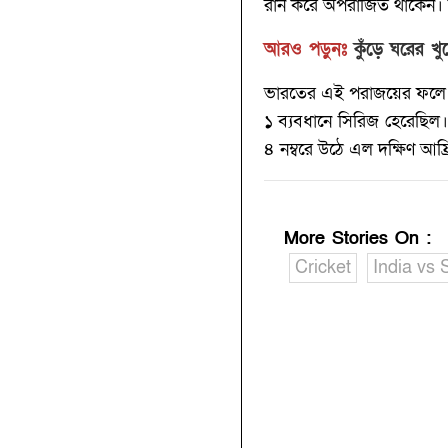
রান করে অপরাজিত থাকেন। ভ
আরও পড়ুনঃ
কুঁড়ে ঘরের খু
ভারতের এই পরাজয়ের ফলে ফি
১ ব্যবধানে সিরিজ হেরেছিল।
৪ নম্বরে উঠে এল দক্ষিণ আফ্
More Stories On
:
Cricket
India vs 