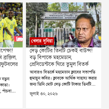
খেলার দুনিয়া
েক্ষা!
দেড় কোটির তিনটি চেকই বাউন্স!
ব্রাজ়িল,
বড় বিপাকে মহমেডান,
বফুটবলের
প্রেসিডেন্টকে ঘিরে তুমুল বিতর্ক
আবারও বিতর্কে মহমেডান ক্লাবের সভাপতি
হুমায়ুন কবির। ক্লাবকে আর্থিক সাহায্য করার
 নতুন
জন্য তিনি মোট দেড় কোটি টাকার তিনটি
লকাতা।
চেক দিয়েছিলেন। কিন্তু সেই তিনটি চেকই
 পাঁচবারের
জুলাই ৩০, ২০২৬
বাউন্স করেছে বলে অভিযোগ। এই ঘটনায়
ের মতো
মহমেডান ক্লাবের আর্থিক পরিস্থিতি নিয়ে
 খেলতে
নতুন করে উদ্বেগ তৈরি হয়েছে।ক্লাব সূত্রে