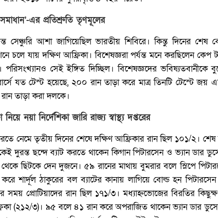
সমাধান’-এর প্রতিশ্রুতি তৃণমূলের
ন্ত সেঞ্চুরি আশা জাগিয়েছিল ভারতীয় শিবিরে। কিন্তু দিনের শেষ
শনে চলে যায় দক্ষিণ আফ্রিকা। বিশেষজ্ঞরা পর্যন্ত মনে করছিলেন কেপ 
। পরিসংখ্যানও সেই ইঙ্গিত দিচ্ছিল। বিশেষজ্ঞদের ভবিষ্যতবানীকে ব
রার্সে যত টেস্ট হয়েছে, ২০০ রান তাড়া করে মাত্র তিনটি টেস্টে জয়
 রান তাড়া করা দলকে।
 নিয়ে নয়া নির্দেশিকা জারি রাজ্য স্বাস্থ্য দপ্তরের
রতে নেমে তৃতীয় দিনের শেষে দক্ষিণ আফ্রিকার রান ছিল ১০১/‌২। শেষ
থেকেই দুরন্ত ছন্দে ব্যাট করতে থাকেন কিগান পিটারসেন ও ভ্যান ডার ড
থেকে ছিটকে দেন দুজনে। ৫৯ রানের মাথায় বুমরার বলে স্লিপে পিটার
ন করে শার্দূল ঠাকুরের বল ব্যাটের কানায় লাগিয়ে বোল্ড হন পিটারসে
র সময় প্রোটিয়াদের রান ছিল ১৭১/‌৩। মধ্যাহ্নভোজের বিরতির কিছু
ফ্রিকা (‌২১২/‌৩)‌। ৯৫ বলে ৪১ রান করে অপরাজিত থাকেন ভ্যান ডার ডুস