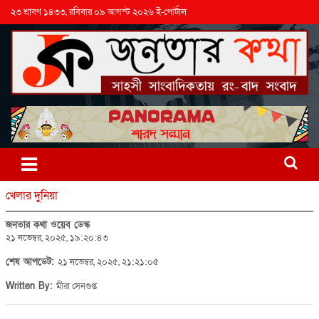
২৩ শ্রাবণ ১৪৩৩, রবিবার ০৯ আগস্ট ২০২৬ ই-পোর্টাল
খেলার দুনিয়া
জনতার কথা ওয়েব ডেস্ক
২১ নভেম্বর, ২০২৫, ১৯:২০:৪৩
শেষ আপডেট:
২১ নভেম্বর, ২০২৫, ২১:২১:০৫
Written By:
মীরা সেনগুপ্ত