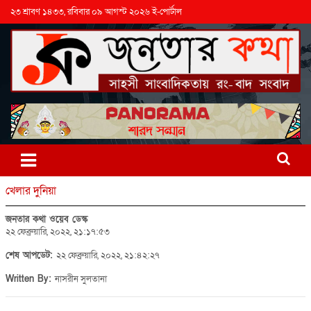
২৩ শ্রাবণ ১৪৩৩, রবিবার ০৯ আগস্ট ২০২৬ ই-পোর্টাল
খেলার দুনিয়া
জনতার কথা ওয়েব ডেস্ক
২২ ফেব্রুয়ারি, ২০২২, ২১:১৭:৫৩
শেষ আপডেট:
২২ ফেব্রুয়ারি, ২০২২, ২১:৪২:২৭
Written By:
নাসরীন সুলতানা