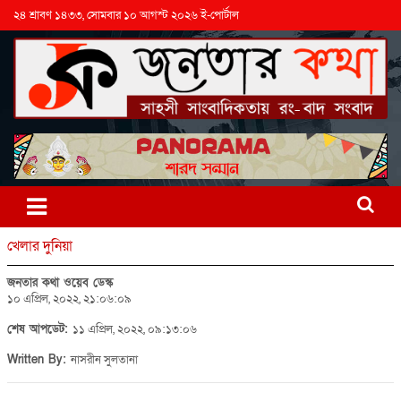
২৪ শ্রাবণ ১৪৩৩, সোমবার ১০ আগস্ট ২০২৬ ই-পোর্টাল
খেলার দুনিয়া
জনতার কথা ওয়েব ডেস্ক
১০ এপ্রিল, ২০২২, ২১:০৬:০৯
শেষ আপডেট:
১১ এপ্রিল, ২০২২, ০৯:১৩:০৬
Written By:
নাসরীন সুলতানা