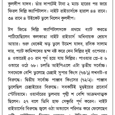
কুলদীপ যাদব। তাঁর দাপটেই টানা ২ ম্যাচ হারের পর জয়ে
ফিরল দিল্লি ক্যাপিটালস। নাইট রাইডার্সকে হারাল ৪৪ রানে।
৩৪ রানে ৪ উইকেট তুলে নিলেন কুলদীপ।
টস জিতে দিল্লি ক্যাপিটালসকে প্রথমে ব্যাট করতে
পাঠিয়েছিলেন কলকাতা নাইট রাইডার্স অধিনায়ক শ্রেয়স
আয়ার। শুরু থেকেই ঝড় তুলে উমেশ যাদব, রসিক সালাম
দার, প্যাট কামিন্সদের ছন্দ নষ্ট করে দেন দিল্লির দুই ওপেনার।
৪ ওভারেই ৫০ রান পূর্ণ হয়ে যায় দিল্লির। পাওয়ার প্লে–র ৬
ওভারে ওঠে ৬৮। চলতি আইপিএলে এটা তৃতীয় সর্বোচ্চ।
সবথেকে বেশি তুলেছে চেন্নাই সুপার কিংস (‌৭৩/‌১)‌ লখনউ–র
বিরুদ্ধে। দ্বিতীয় সর্বোচ্চ পাঞ্জাব কিংসের (‌৭২/‌২)‌। পাঞ্জাব
তুলেছিল চেন্নাইয়ের বিরুদ্ধে। সবকটিই মুম্বইয়ের ব্রাবোর্ন
স্টেডিয়ামে। ওয়ার্নারের তুলনায় পৃথ্বী শ বেশি আক্রমণাত্মক
ছিলেন। ২৭ বলে তিনি হাফ সেঞ্চুরি পূর্ণ করেন। নাইট
রাইডার্সের বিরুদ্ধে জ্বলে ওঠা অভ্যাসে পরিণত করে ফেলেছেন