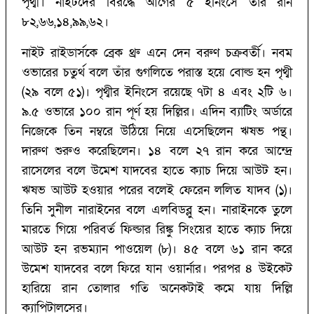
পৃথ্বী। নাইটদের বিরদ্ধে আগের ৫ ইনিংসে তাঁর রান
৮২,৬৬,১৪,৯৯,৬২।
নাইট রাইডার্সকে ব্রেক থ্রু এনে দেন বরুণ চক্রবর্তী। নবম
ওভারের চতুর্থ বলে তাঁর গুগলিতে পরাস্ত হয়ে বোল্ড হন পৃথ্বী
(‌২৯ বলে ৫১)‌। পৃথ্বীর ইনিংসে রয়েছে ৭টা ৪ এবং ২টি ৬।
৯.‌৫ ওভারে ১০০ রান পূর্ণ হয় দিল্লির। এদিন ব্যাটিং অর্ডারে
নিজেকে তিন নম্বরে উঠিয়ে নিয়ে এসেছিলেন ঋষভ পন্থ।
দারুণ শুরুও করেছিলেন। ১৪ বলে ২৭ রান করে আন্দ্রে
রাসেলের বলে উমেশ যাদবের হাতে ক্যাচ দিয়ে আউট হন।
ঋষভ আউট হওয়ার পরের বলেই ফেরেন ললিত যাদব (‌১)‌।
তিনি সুনীল নারাইনের বলে এলবিডব্লু হন। নারাইনকে তুলে
মারতে গিয়ে পরিবর্ত ফিল্ডার রিঙ্কু সিংয়ের হাতে ক্যাচ দিয়ে
আউট হন রভম্যান পাওয়েল (‌৮)‌। ৪৫ বলে ৬১ রান করে
উমেশ যাদবের বলে ফিরে যান ওয়ার্নার। পরপর ৪ উইকেট
হারিয়ে রান তোলার গতি অনেকটাই কমে যায় দিল্লি
ক্যাপিটালসের।