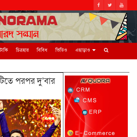
িটাকি
চিত্রহার
বিবিধ
ভিডিও
এছাড়াও
িতে পরপর দু’বার