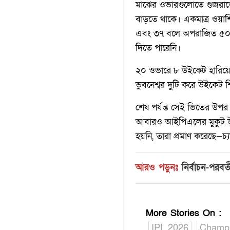
মাঝের ওভারগুলোতে গুজরাতের 
বাড়তে থাকে। একমাত্র ওয়াশি
এবং ৩৭ বলে অপরাজিত ৫০ রা
দিতে পারেনি।
২০ ওভারে ৮ উইকেট হারিয়ে 
ভুবনেশ্বর দুটি করে উইকেট 
শেষ পর্যন্ত সেই ভিতের উপর 
আবারও আইপিএলের মুকুট উঠল বে
হয়নি, তারা প্রমাণ করেছে—চ্য
আরও পড়ুনঃ
নির্বাচন-পরবর
More Stories On
:
IPL 2026
Champ