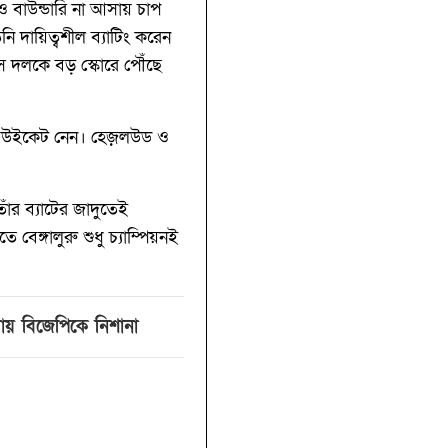
ও বাউন্ডারি না আসায় চাপ
ি দায়িত্বশীল ব্যাটিং করেন
স দলকে বড় স্কোরে পৌঁছে
টি উইকেট নেন। হেজ়লউড ও
াঁর ব্যাটের জাদুতেই
বেঙ্গালুরু শুধু চ্যাম্পিয়নই
ামলায় বিজেপিকে নিশানা