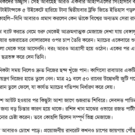
মর্থকদের উচ্ছ্বাস। সেই আবহেই আরও একবার আইপিএলের সিংহাসনে বসল র
ত টাইটান্সকে ৫ উইকেটে হারিয়ে টানা দ্বিতীয়বার ট্রফি জিতে ইতিহাস 
াট কোহলি—যিনি আবারও প্রমাণ করলেন কেন তাঁকে বিশ্বের অন্যতম সেরা র
ে ব্যাট করতে নেমে শুরু থেকেই আক্রমণাত্মক মেজাজে দেখা যায় বেঙ্গা
য়ার গুজরাতের বোলারদের ওপর চাপ তৈরি করেন। ম্যাচের একেবারে শ
 খেলা থেকে সরে আসেননি। বরং আরও আগ্রাসী হয়ে ওঠেন। একের পর এক
ত্রভঙ্গ করে দেন তিনি।
িকটা সময় নিলেও দ্রুত নিজের ছন্দ খুঁজে পান। কাগিসো রাবাডার একট
নিয়ন্ত্রণ নিজের হাতে তুলে নেন। মাত্র ২১ বলে ৫০ রানের উদ্বোধনী জুটি 
ান তুলে ফেলে, যা কার্যত ম্যাচের গতিপথ নির্ধারণ করে দেয়।
শ আউট হওয়ার পর কিছুটা আশা জাগে গুজরাত শিবিরে। দেবদত্ত পাডিক্কল
জন্য বড় চিন্তার কারণ হয়ে থাকে। রশিদ খান মাঝের ওভারে রজত পাটীদার 
নোর চেষ্টা করেন। তবে কোহলি ছিলেন সম্পূর্ণ ভিন্ন মেজাজে।
ষতা আবারও চোখে পড়ে। প্রয়োজনীয় রানরেট কখনও চাপের জায়গায় পৌঁছাতে