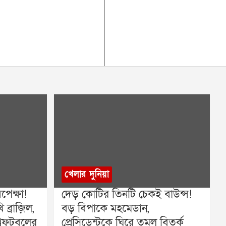
খেলার দুনিয়া
েক্ষা!
দেড় কোটির তিনটি চেকই বাউন্স!
ব্রাজ়িল,
বড় বিপাকে মহমেডান,
বফুটবলের
প্রেসিডেন্টকে ঘিরে তুমুল বিতর্ক