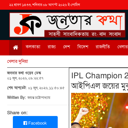
২২ শ্রাবণ ১৪৩৩, শনিবার ০৮ আগস্ট ২০২৬ ই-পোর্টাল
কলকাতা
রাজ্য
দেশ
বিদেশ
রাজনীতি
খেলার 
খেলার দুনিয়া
জনতার কথা ওয়েব ডেস্ক
IPL Champion 202
০১ জুন, ২০২৬, ০৯:২২:৫৭
আইপিএল জয়ের মুকুট
শেষ আপডেট:
০১ জুন, ২০২৬, ১১:৫০:৪৫
Written By:
জয়ন্ত চট্টোপাধ্যায়
Share on:
Facebook