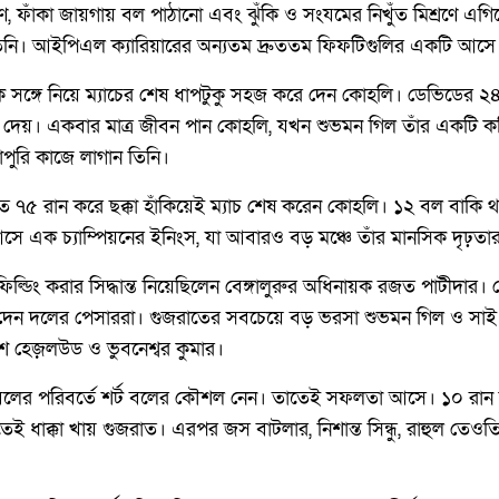
ণ, ফাঁকা জায়গায় বল পাঠানো এবং ঝুঁকি ও সংযমের নিখুঁত মিশ্রণে এগি
তিনি। আইপিএল ক্যারিয়ারের অন্যতম দ্রুততম ফিফটিগুলির একটি আসে এই 
সঙ্গে নিয়ে ম্যাচের শেষ ধাপটুকু সহজ করে দেন কোহলি। ডেভিডের ২৪ র
 দেয়। একবার মাত্র জীবন পান কোহলি, যখন শুভমন গিল তাঁর একটি কঠি
োপুরি কাজে লাগান তিনি।
ত ৭৫ রান করে ছক্কা হাঁকিয়েই ম্যাচ শেষ করেন কোহলি। ১২ বল বাকি 
ে আসে এক চ্যাম্পিয়নের ইনিংস, যা আবারও বড় মঞ্চে তাঁর মানসিক দৃঢ়তার
্ডিং করার সিদ্ধান্ত নিয়েছিলেন বেঙ্গালুরুর অধিনায়ক রজত পাটীদার। স
ে দেন দলের পেসাররা। গুজরাতের সবচেয়ে বড় ভরসা শুভমন গিল ও সাই 
শ হেজ়লউড ও ভুবনেশ্বর কুমার।
বলের পরিবর্তে শর্ট বলের কৌশল নেন। তাতেই সফলতা আসে। ১০ রান
ুতেই ধাক্কা খায় গুজরাত। এরপর জস বাটলার, নিশান্ত সিন্ধু, রাহুল ত