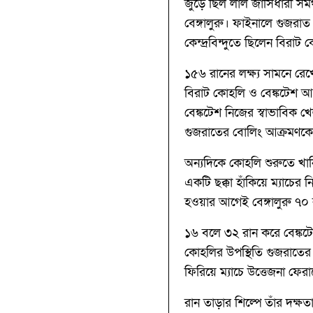
জুড়ে ছিল লাল জার্সিধারী স
বেঙ্গালুরু। ফাইনালে গুজরা
কেন্দ্রবিন্দুতে ছিলেন বির
১৫৬ রানের লক্ষ্য সামনে রেখ
বিরাট কোহলি ও বেঙ্কটেশ আ
বেঙ্কটেশ নিজের স্বাভাবিক
গুজরাতের বোলিং আক্রমণকে ছ
অন্যদিকে কোহলি শুরুতে খান
একটি ছক্কা হাঁকিয়ে ম্যাচের 
হওয়ার আগেই বেঙ্গালুরু ৭০ র
১৬ বলে ৩২ রান করে বেঙ্কটে
কোহলির উপস্থিতি গুজরাতের 
ফিরিয়ে ম্যাচে উত্তেজনা ফেরা
রান তাড়ার শিল্পে তাঁর দক্