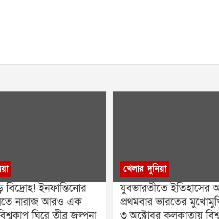
িয়া
খেলার দুনিয়া
় বিদ্রোহ! ইনফান্তিনোর
যুবভারতীতে ইতিহাসের অপ
 মানতে নারাজ আরও এক
প্রথমবার ভারতের মুখোমুখি 
িশ্বকাপ ঘিরে তীব্র জল্পনা
৩ অক্টোবর কলকাতায় বিশ্