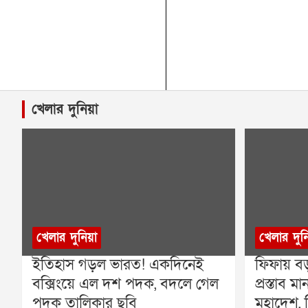
খেলার দুনিয়া
খেলার দুনিয়া
খেলার দুন
ইতিহাস গড়ল ভারত! একদিনেই
ফিফায় বড
বক্সিংয়ে এল দশ পদক, বদলে গেল
প্রস্তাব
পদক তালিকার ছবি
মহাদেশ, ব