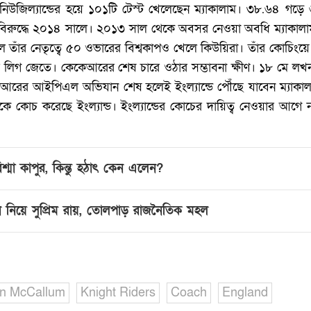
জিল্যান্ডের হয়ে ১০১টি টেস্ট খেলেছেন ম্যাকালাম। ৩৮.৬৪ গড়ে 
রুদ্ধে ২০১৪ সালে। ২০১৩ সাল থেকে অবসর নেওয়া অবধি ম্যাকালাম ন
ে তাঁর নেতৃত্বে ৫০ ওভারের বিশ্বকাপও খেলে কিউয়িরা। তাঁর কোচিংয়
িয়ার লিগ জেতে। কেকেআরের শেষ চারে ওঠার সম্ভাবনা ক্ষীণ। ১৮ মে লখন
েকেআরের আইপিএল অভিযান শেষ হলেই ইংল্যান্ডে পৌঁছে যাবেন ম্যাক
ে কোচ করেছে ইংল্যান্ড। ইংল্যান্ডের কোচের দায়িত্ব নেওয়ার আগে ন
শ্মা কাপুর, কিন্তু হঠাৎ কেন এলেন?
আইন নিয়ে সুপ্রিম রায়, তোলপাড় রাজনৈতিক মহল
n McCallum
Knight Riders
Coach
England