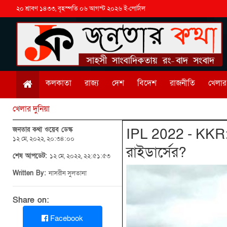
২০ শ্রাবণ ১৪৩৩, বৃহস্পতি ০৬ আগস্ট ২০২৬ ই-পোর্টাল
কলকাতা
রাজ্য
দেশ
বিদেশ
রাজনীতি
খেলার 
খেলার দুনিয়া
জনতার কথা ওয়েব ডেস্ক
IPL 2022 - KKR: ব্
১২ মে, ২০২২, ২০:৩৪:০০
রাইডার্সের?‌
শেষ আপডেট:
১২ মে, ২০২২, ২২:৫১:৫৩
Written By:
নাসরীন সুলতানা
Share on:
Facebook