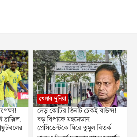
খেলার দুনিয়া
েক্ষা!
দেড় কোটির তিনটি চেকই বাউন্স!
ব্রাজ়িল,
বড় বিপাকে মহমেডান,
বফুটবলের
প্রেসিডেন্টকে ঘিরে তুমুল বিতর্ক