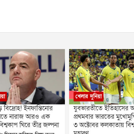
িয়া
খেলার দুনিয়া
় বিদ্রোহ! ইনফান্তিনোর
যুবভারতীতে ইতিহাসের অপ
 মানতে নারাজ আরও এক
প্রথমবার ভারতের মুখোমুখি 
িশ্বকাপ ঘিরে তীব্র জল্পনা
৩ অক্টোবর কলকাতায় বিশ্
মহারণ