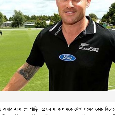
এবার ইংল্যান্ডে পাড়ি। ব্রেন্ডন ম্যাকালামকে টেস্ট দলের কোচ হিসেব