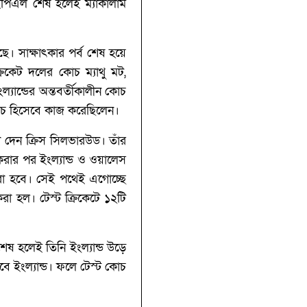
 আইপিএল শেষ হলেই ম্যাকালাম
ে। সাক্ষাৎকার পর্ব শেষ হয়ে
িকেট দলের কোচ ম্যাথু মট,
্যান্ডের অন্তবর্তীকালীন কোচ
োচ হিসেবে কাজ করেছিলেন।
া দেন ক্রিস সিলভারউড। তাঁর
করার পর ইংল্যান্ড ও ওয়ালেস
 করা হবে। সেই পথেই এগোচ্ছে
করা হল। টেস্ট ক্রিকেটে ১২টি
েষ হলেই তিনি ইংল্যান্ড উড়ে
বে ইংল্যান্ড। ফলে টেস্ট কোচ