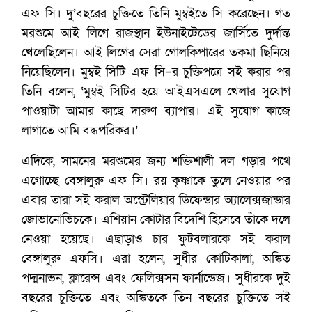
এফ সি। দু’‌বছরের চুক্তিতে তিনি মুম্বইতে সি করেছেন। গত
মরশুমে আই লিগে রাজস্থান ইউনাইটেডের জার্সিতে দুর্দান্ত
খেলেছিলেন। আই লিগের সেরা গোলকিপারের তকমা ছিনিয়ে
নিয়েছিলেন। মুম্বই সিটি এফ সি–র চুক্তিপত্রে সই করার পর
তিনি বলেন, ‘‌মুম্বই সিটির হয়ে আইএসএলে খেলার সুযোগ
পাওয়াটা আমার কাছে দারুণ ব্যাপার। এই সুযোগ কাজে
লাগাতে আমি বদ্ধপরিকর।’‌
এদিকে, সামনের মরশুমের জন্য শক্তিশালী দল গড়ার পথে
এগোচ্ছে বেঙ্গালুরু এফ সি। র‌য় কৃষ্ণাকে তুলে নেওয়ার পর
এবার তারা সই করাল অস্ট্রেলিয়ার ডিফেন্ডার অ্যালেক্সজান্ডার
জোভানোভিচকে। এশিয়ান কোটার বিদেশি হিসেবে তাঁকে দলে
নেওয়া হয়েছে। এছাড়াও চার ফুটবলারকে সই করাল
বেঙ্গালুরু এফসি। এরা হলেন, সুধীর কোটিকালা, অঙ্কিত
পদ্মনাভন, ক্লারেন্স এবং ফেলিক্সসন ফার্নান্ডেজ। সুধীরকে দুই
বছরের চুক্তিতে এবং অঙ্কিতকে তিন বছরের চুক্তিতে সই