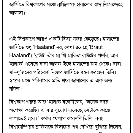
জার্সিতে বিশ্বকাপের মঞ্চে ব্রাজ়িলকে হারানোর স্বাদ নিঃসন্দেহে
আলাদা।
এই বিশ্বকাপে আরও একটি বিষয় নজর কেড়েছে। হালান্ডের
জার্সিতে শুধু 'Haaland' নয়, লেখা রয়েছে 'Braut
Haaland'। 'ব্রাউট' তাঁর মা গ্রি মারিতা ব্রাউটের পদবি, আর
'হালান্ড' এসেছে বাবা আল্‌ফ-ইঙ্গে হালান্ডের নাম থেকে। বাবা-
মা—দু'জনের পরিচয়ই নিজের জার্সিতে বহন করছেন তিনি।
স্বপ্নের মঞ্চে পরিবারের প্রতি শ্রদ্ধা জানানোর এ এক অন্য
নজির।
বিশ্বকাপ শুরুর আগে হালান্ড বলেছিলেন, "অনেক বছর
অপেক্ষা করেছি। এ বার সুযোগ এসেছে, সেটাকে কাজে
লাগাতেই হবে।" কথার খেলাপ করেননি তিনি। বরং
বিশ্বচ্যাম্পিয়ন ব্রাজ়িলকে বিদায়ের পথ দেখিয়ে বুঝিয়ে দিলেন,