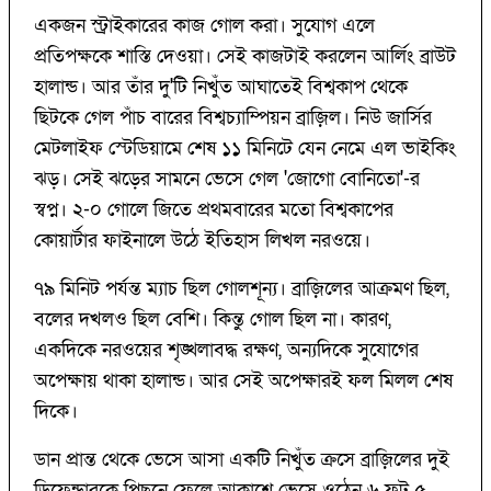
একজন স্ট্রাইকারের কাজ গোল করা। সুযোগ এলে
প্রতিপক্ষকে শাস্তি দেওয়া। সেই কাজটাই করলেন আর্লিং ব্রাউট
হালান্ড। আর তাঁর দু'টি নিখুঁত আঘাতেই বিশ্বকাপ থেকে
ছিটকে গেল পাঁচ বারের বিশ্বচ্যাম্পিয়ন ব্রাজ়িল। নিউ জার্সির
মেটলাইফ স্টেডিয়ামে শেষ ১১ মিনিটে যেন নেমে এল ভাইকিং
ঝড়। সেই ঝড়ের সামনে ভেসে গেল 'জোগো বোনিতো'-র
স্বপ্ন। ২-০ গোলে জিতে প্রথমবারের মতো বিশ্বকাপের
কোয়ার্টার ফাইনালে উঠে ইতিহাস লিখল নরওয়ে।
৭৯ মিনিট পর্যন্ত ম্যাচ ছিল গোলশূন্য। ব্রাজ়িলের আক্রমণ ছিল,
বলের দখলও ছিল বেশি। কিন্তু গোল ছিল না। কারণ,
একদিকে নরওয়ের শৃঙ্খলাবদ্ধ রক্ষণ, অন্যদিকে সুযোগের
অপেক্ষায় থাকা হালান্ড। আর সেই অপেক্ষারই ফল মিলল শেষ
দিকে।
ডান প্রান্ত থেকে ভেসে আসা একটি নিখুঁত ক্রসে ব্রাজ়িলের দুই
ডিফেন্ডারকে পিছনে ফেলে আকাশে ভেসে ওঠেন ৬ ফুট ৫