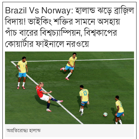
Brazil Vs Norway: হালান্ড ঝড়ে ব্রাজ়িল
বিদায়! ভাইকিং শক্তির সামনে অসহায়
পাঁচ বারের বিশ্বচ্যাম্পিয়ন, বিশ্বকাপের
কোয়ার্টার ফাইনালে নরওয়ে
অপ্রতিরোদ্ধ্য হালান্ড