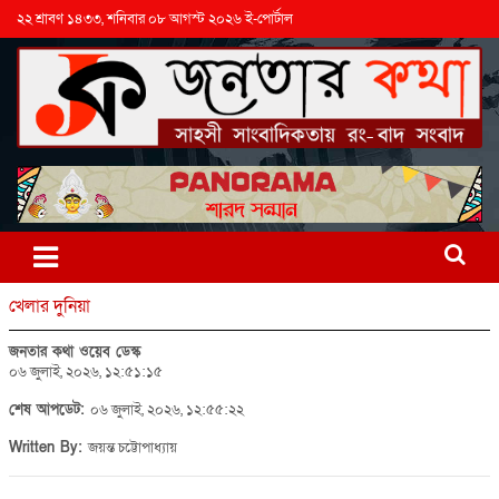
২২ শ্রাবণ ১৪৩৩, শনিবার ০৮ আগস্ট ২০২৬ ই-পোর্টাল
খেলার দুনিয়া
জনতার কথা ওয়েব ডেস্ক
০৬ জুলাই, ২০২৬, ১২:৫১:১৫
শেষ আপডেট:
০৬ জুলাই, ২০২৬, ১২:৫৫:২২
Written By:
জয়ন্ত চট্টোপাধ্যায়