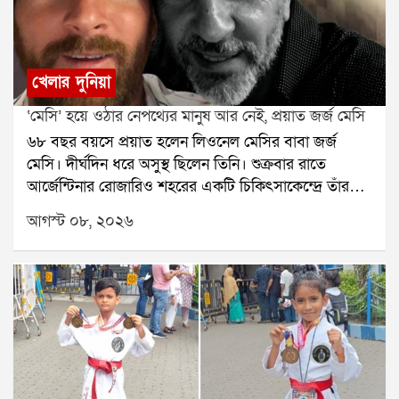
খেলার দুনিয়া
‘মেসি’ হয়ে ওঠার নেপথ্যের মানুষ আর নেই, প্রয়াত জর্জ মেসি
৬৮ বছর বয়সে প্রয়াত হলেন লিওনেল মেসির বাবা জর্জ
মেসি। দীর্ঘদিন ধরে অসুস্থ ছিলেন তিনি। শুক্রবার রাতে
আর্জেন্টিনার রোজারিও শহরের একটি চিকিৎসাকেন্দ্রে তাঁর
মৃত্যু হয়েছে বলে মেসির পরিবারের তরফে নিশ্চিত করা
আগস্ট ০৮, ২০২৬
হয়েছে। তাঁর মৃত্যুতে শোকের ছায়া নেমে এসেছে ফুটবল
মহলেজর্জ মেসি শুধু লিওনেল মেসির বাবা ছিলেন না, ছেলের
দীর্ঘদিনের এজেন্ট ও পরামর্শদাতাও ছিলেন। মেসির
ফুটবলজীবনের শুরু থেকে তাঁর পাশে ছিলেন জর্জ। ছেলের
প্রতিভার উপর আস্থা রেখে ছোটবেলা থেকেই তাঁকে এগিয়ে
নিয়ে যাওয়ার ক্ষেত্রে গুরুত্বপূর্ণ ভূমিকা নিয়েছিলেন তিনি।
রোজারিওতেই ছোটবেলায় ফুটবলের হাতেখড়ি হয়েছিল
মেসির। নিউওয়েলস ওল্ড বয়েজের যুব দলে খেলার সময় তাঁর