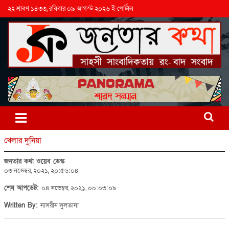
২২ শ্রাবণ ১৪৩৩, রবিবার ০৯ আগস্ট ২০২৬ ই-পোর্টাল
খেলার দুনিয়া
জনতার কথা ওয়েব ডেস্ক
০৩ নভেম্বর, ২০২১, ২০:৫৬:০৪
শেষ আপডেট:
০৪ নভেম্বর, ২০২১, ০০:০৩:০৯
Written By:
নাসরীন সুলতানা