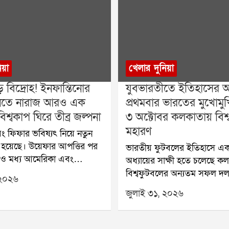
িয়া
খেলার দুনিয়া
় বিদ্রোহ! ইনফান্তিনোর
যুবভারতীতে ইতিহাসের অপ
 মানতে নারাজ আরও এক
প্রথমবার ভারতের মুখোমুখি 
িশ্বকাপ ঘিরে তীব্র জল্পনা
৩ অক্টোবর কলকাতায় বিশ্
মহারণ
ং ফিফার ভবিষ্যৎ নিয়ে নতুন
ি হয়েছে। উয়েফার আপত্তির পর
ভারতীয় ফুটবলের ইতিহাসে এক
 ও মধ্য আমেরিকা এবং
অধ্যায়ের সাক্ষী হতে চলেছে ক
ন অঞ্চলের ফুটবল সংস্থা
বিশ্বফুটবলের অন্যতম সফল দল,
 ২০২৬
িফা সভাপতি জিয়ান্নি
বিশ্বকাপজয়ী ব্রাজ়িল প্রথমবার
জুলাই ৩১, ২০২৬
 প্রস্তাবের বিরোধিতা করেছে।
ভারতের বিরুদ্ধে প্রদর্শনী ম্যাচ
ার ভবিষ্যৎ পরিকল্পনা বড়
আসছে। আগামী ৩ অক্টোবর কল
ে পড়েছে বলে মনে করা হচ্ছে।
যুবভারতী ক্রীড়াঙ্গনে অনুষ্ঠিত 