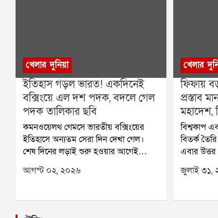
খেলার দুনিয়া
খেলার দুন
ইতিহাস গড়ল ভারত! একদিনেই
ফিফায় বড
বক্সিংয়ে এল দশ পদক, বদলে গেল
প্রস্তাব
পদক তালিকার ছবি
মহাদেশ, ব
কমনওয়েলথ গেমসে ভারতীয় বক্সিংয়ের
বিশ্বকাপ এব
ইতিহাসে অন্যতম সেরা দিন দেখা গেল।
বিতর্ক তৈর
শেষ দিনের লড়াই শুরু হওয়ার আগেই
এবার উত্তর
নিশ্চিত হয়ে গিয়েছিল, এবার একসঙ্গে দশটি
ক্যারিবিয়া
আগস্ট ০২, ২০২৬
জুলাই ৩১,
পদক জিততে চলেছেন ভারতের বক্সাররা।
কনকাকাফও ফ
এর আগে কমনওয়েলথ গেমসে ভারত
ইনফান্তিনোর
কখনও বক্সিংয়ে এত বেশি পদক জিততে
এর ফলে ফিফ
পারেনি। তাই শুরু থেকেই এই সাফল্য
ধাক্কার মুখ