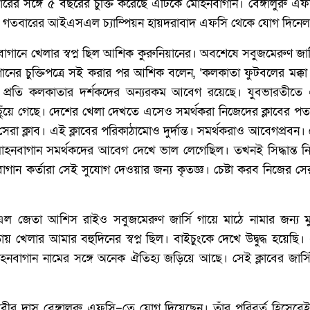
ের সঙ্গে ৫ বছরের চুক্তি করেছে এটিকে মোহনবাগান। বেঙ্গালুরু 
ে গতবারের আইএসএল চ্যাম্পিয়ন হায়দরাবাদ এফসি থেকে যোগ দিনে
াগানে খেলার স্বপ্ন ছিল আশিক কুরুনিয়ানের। অবশেষে সবুজমেরুণ জা
নের চুক্তিপত্রে সই করার পর আশিক বলেন, ‘কলকাতা ফুটবলের মক্কা।
 প্রতি কলকাতার দর্শকদের অন্যরকম আবেগ রয়েছে। যুবভারতীতে
ুঁয়ে গেছে। দেশের খেলা দেখতে এসেও সমর্থকরা নিজেদের ক্লাবের 
রা ক্লাব। এই ক্লাবের পরিকাঠামোও দুর্দান্ত। সমর্থকরাও আবেগপ্রবন।
নবাগান সমর্থকদের আবেগ দেখে ভাল লেগেছিল। তখনই সিদ্ধান্ত 
গান কর্তারা সেই সুযোগ দেওয়ার জন্য কৃতজ্ঞ। চেষ্টা করব নিজের সে
 জেতা আশিস রাইও সবুজমেরুণ জার্সি গায়ে মাঠে নামার জন্য মু
য় খেলার আমার বহুদিনের স্বপ্ন ছিল। বাইচুংকে দেখে উদ্বুদ্ধ হয়েছি। 
মোহনবাগান নামের সঙ্গে অনেক ঐতিহ্য জড়িয়ে আছে। সেই ক্লাবের জার
রবীর দাস বেঙ্গালুরু এফসি–তে যোগ দিয়েছেন। তাঁর পরিবর্ত হিসেব