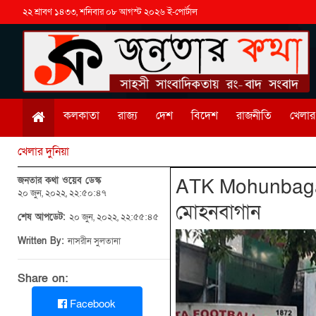
২২ শ্রাবণ ১৪৩৩, শনিবার ০৮ আগস্ট ২০২৬ ই-পোর্টাল
কলকাতা
রাজ্য
দেশ
বিদেশ
রাজনীতি
খেলার 
খেলার দুনিয়া
জনতার কথা ওয়েব ডেস্ক
ATK Mohunbagan: 
২০ জুন, ২০২২, ২২:৫০:৪৭
মোহনবাগান
শেষ আপডেট:
২০ জুন, ২০২২, ২২:৫৫:৪৫
Written By:
নাসরীন সুলতানা
Share on:
Facebook