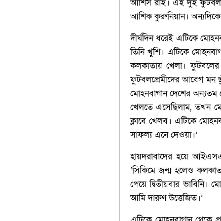
আশিস রাই। এই দুই ফুটবলার
আশিক কুরুনিয়ান। অন্যদিক
দীর্ঘদিন ধরেই এটিকে মোহনব
তিনি খুশি। এটিকে মোহনবাগা
কলকাতায় খেলা। ফুটবলের
ফুটবলপ্রেমীদের আবেগ মন ছ
মোহনবাগান দেশের অন্যতম সে
খেলতে এসেছিলাম, তখন মোহ
ক্লাবে খেলব। এটিকে মোহনবা
সাফল্য এনে দেওয়া।’‌
হায়দরাবাদের হয়ে আইএসএল
‘‌সিকিমে জন্ম হলেও কলকাতা
পেয়ে দ্বিতীয়বার ভাবিনি। 
আমি দারুণ উত্তেজিত।’‌
এটিকে মোহনবাগান থেকে প্