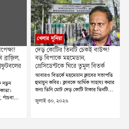
খেলার দুনিয়া
েক্ষা!
দেড় কোটির তিনটি চেকই বাউন্স!
ব্রাজ়িল,
বড় বিপাকে মহমেডান,
বফুটবলের
প্রেসিডেন্টকে ঘিরে তুমুল বিতর্ক
আবারও বিতর্কে মহমেডান ক্লাবের সভাপতি
হুমায়ুন কবির। ক্লাবকে আর্থিক সাহায্য করার
 নতুন
জন্য তিনি মোট দেড় কোটি টাকার তিনটি
লকাতা।
চেক দিয়েছিলেন। কিন্তু সেই তিনটি চেকই
 পাঁচবারের
জুলাই ৩০, ২০২৬
বাউন্স করেছে বলে অভিযোগ। এই ঘটনায়
ের মতো
মহমেডান ক্লাবের আর্থিক পরিস্থিতি নিয়ে
 খেলতে
নতুন করে উদ্বেগ তৈরি হয়েছে।ক্লাব সূত্রে
কাতার
জানা গিয়েছে, জুলাই মাসে তিন দফায়
হবে এই বহু