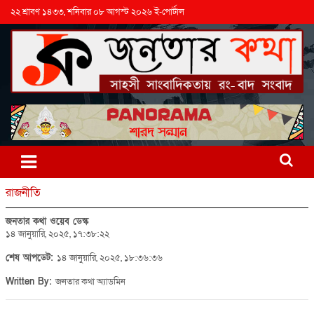
২২ শ্রাবণ ১৪৩৩, শনিবার ০৮ আগস্ট ২০২৬ ই-পোর্টাল
রাজনীতি
জনতার কথা ওয়েব ডেস্ক
১৪ জানুয়ারি, ২০২৫, ১৭:৩৮:২২
শেষ আপডেট:
১৪ জানুয়ারি, ২০২৫, ১৮:৩৬:৩৬
Written By:
জনতার কথা অ্যাডমিন