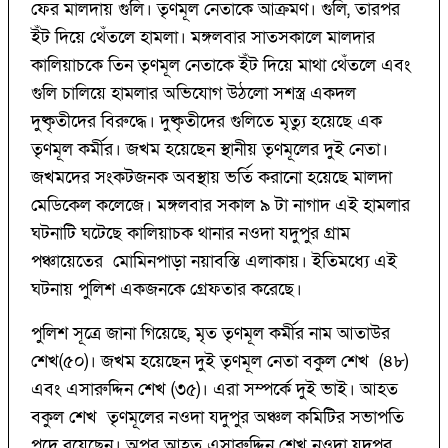
ফের মালদায় গুলি। তৃণমূল নেতাকে আক্রমণ। গুলি, তারপর
ইঁট দিয়ে থেঁতলে হামলা। মঙ্গলবার সাতসকালে মালদার
কালিয়াচকে তিন তৃণমূল নেতাকে ইঁট দিয়ে মাথা থেঁতলে এবং
গুলি চালিয়ে হামলার অভিযোগ উঠলো সশস্ত্র একদল
দুষ্কৃতীদের বিরুদ্ধে। দুষ্কৃতীদের গুলিতে মৃত্যু হয়েছে এক
তৃণমূল কর্মীর। জখম হয়েছেন স্থানীয় তৃণমূলের দুই নেতা।
জখমদের সংকটজনক অবস্থায় ভর্তি করানো হয়েছে মালদা
মেডিকেল কলেজে। মঙ্গলবার সকাল ৯ টা নাগাদ এই হামলার
ঘটনাটি ঘটেছে কালিয়াচক থানার নওদা যদুপুর গ্রাম
পঞ্চায়েতের মোমিনপাড়া নয়াবস্তি এলাকায়। ইতিমধ্যে এই
ঘটনায় পুলিশ একজনকে গ্রেফতার করেছে।
পুলিশ সূত্রে জানা গিয়েছে, মৃত তৃণমূল কর্মীর নাম আতাউর
শেখ(৫০)। জখম হয়েছেন দুই তৃণমূল নেতা বকুল শেখ (৪৮)
এবং এসারুদ্দিন শেখ (৩৫)। এরা সম্পর্কে দুই ভাই। আহত
বকুল শেখ তৃণমূলের নওদা যদুপুর অঞ্চল কমিটির সভাপতি
পদে রয়েছেন। অপর আহত এসারুদ্দিন শেখ নওদা যদুপুর