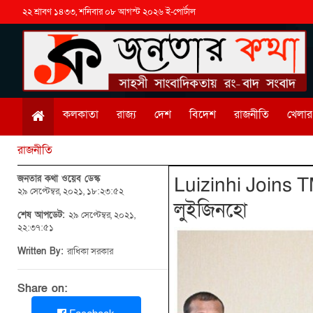
২২ শ্রাবণ ১৪৩৩, শনিবার ০৮ আগস্ট ২০২৬ ই-পোর্টাল
কলকাতা
রাজ্য
দেশ
বিদেশ
রাজনীতি
খেলার 
রাজনীতি
জনতার কথা ওয়েব ডেস্ক
Luizinhi Joins T
২৯ সেপ্টেম্বর, ২০২১, ১৮:২৩:৫২
লুইজিনহো
শেষ আপডেট:
২৯ সেপ্টেম্বর, ২০২১,
২২:৩৭:৫১
Written By:
রাধিকা সরকার
Share on: