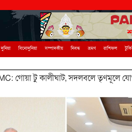
দুনিয়া
বিনোদুনিয়া
সম্পাদকীয়
নিবন্ধ
ভ্রমণ
রাশিফল
টুক
MC: গোয়া টু কালীঘাট, সদলবলে তৃণমূলে য