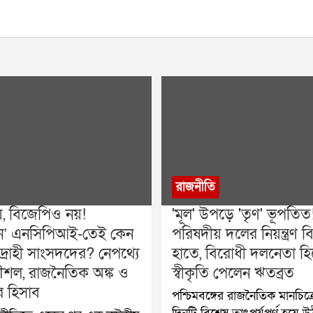
রাজনীতি
য়, বিজেপিও নয়!
'মূল' উপড়ে 'তৃণ' ভূপতিত
বহীন’ এনসিপিআই-তেই কেন
পরিষদীয় দলের নিয়ন্ত্রণ ব
দ্রোহী সাংসদদের? নেপথ্যে
হাতে, বিরোধী দলনেতা হ
শল, রাজনৈতিক অঙ্ক ও
স্বীকৃতি পেলেন ঋতব্রত
র হিসাব
পশ্চিমবঙ্গের রাজনৈতিক মানচিত্র