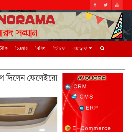
িটাকি
চিত্রহার
বিবিধ
ভিডিও
এছাড়াও
োগ দিলেন ফেলেইরো