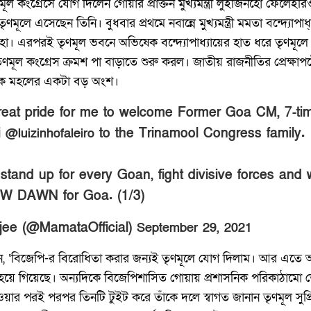
ল কংগ্রেসে যোগ দিলেন গোয়ার প্রাক্তন মুখ্যমন্ত্রী লুইজিনহো ফেলেই
ূলে এসেছেন তিনি। বুধবার প্রথমে নবান্নে মুখ্যমন্ত্রী মমতা বন্দ্যোপা
ো। এরপরই তৃণমূল ভবনে অভিষেক বন্দ্যোপাধ্যায়ের হাত ধরে তৃণমূলে 
ল কংগ্রেস ক্রমশ পা বাড়াতে শুরু করল। জাতীয় রাজনীতির প্রেক্ষাপটে য
ক মহলের একটা বড় অংশ।
 great pride for me to welcome Former Goa CM, 7-t
i
to the Trinamool Congress family.
@luizinhofaleiro
 stand up for every Goan, fight divisive forces and
EW DAWN for Goa. (1/3)
ee (@MamataOfficial)
September 29, 2021
 ‘বিজেপি-র বিরোধিতা করার জন্যই তৃণমূলে যোগ দিলাম। আর এতে আম
হয়ে গিয়েছে। অন্যদিকে বিজেপিশাসিত গোয়ায় প্রশাসনিক পরিকাঠামো ভে
য়ার পরই পরপর তিনটি টুইট করে তাঁকে দলে স্বাগত জানান তৃণমূল সুপ্রি