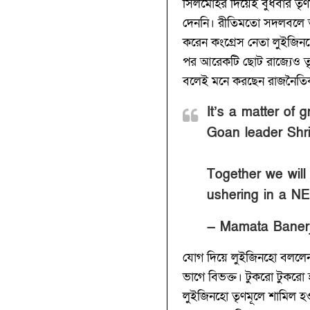
সিলমোহর দিয়েই বুধবার তৃণমূ
দেননি। রীতিমতো সদলবলে তৃণম
করেন কংগ্রেস নেতা লুইজিনহ
পর আরেকটি ছোট রাজ্যেও তৃণমূ
বলেই মনে করছেন রাজনৈতি
It’s a matter of
Goan leader Shr
Together we will
ushering in a N
— Mamata Banerj
যোগ দিয়ে লুইজিনহো বললেন,
ভাগে বিভক্ত। টুকরো টুকরো 
লুইজিনহো তৃণমূলে শামিল হও