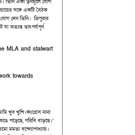
রিও। তিনি একা তৃণমূলে যোগ
ধ্য়ায়ের সঙ্গে একটি বৈঠক
যোগ দেন তিনি। ত্রিপুরার
া অত্যন্ত তাৎপর্যপূর্ণ
ime MLA and stalwart
 work towards
ি খুব খুশি।কংগ্রেস নানা
ঙে পড়েছে, গরিবি বাড়ছে।’
মো মমতা বন্দ্যোপাধ্যায়।