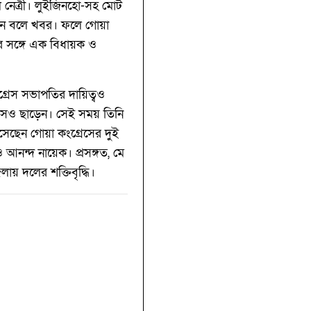
ূল নেত্রী। লুইজিনহো-সহ মোট
েন বলে খবর। ফলে গোয়া
র সঙ্গে এক বিধায়ক ও
গ্রেস সভাপতির দায়িত্বও
েসও ছাড়েন। সেই সময় তিনি
েছেন গোয়া কংগ্রেসের দুই
 আনন্দ নায়েক। প্রসঙ্গত, মে
লায় দলের শক্তিবৃদ্ধি।