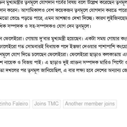
তন মুখ্যমন্ত্রীর তৃণমূলে যোগদান গর্বের বিষয় বলে উল্লেখ করেছেন তৃণম
গদান করেন। আগামিকালও বেশ কয়েকজন তৃণমূলে যোগদান করতে পার
র মতো ভেঙে পড়তে পারে, এমন আশঙ্কাও দেখা দিচ্ছে। কারণ লুইজিনহো
াধিক সম্পাদক ও সহ-সম্পাদকও যোগ দেন তৃণমূলে।
ন ফেলেইরো। গোয়ায় দু’বার মুখ্যমন্ত্রী হয়েছেন। একটা সময় গোয়ার কং
ালেইরো গত সোমবারই বিধায়ক পদে ইস্তফা দেওয়ার পাশাপাশি কংগ্র
তৃণমূলে যোগ দিতে চলেছেন ফেলেইরো। ফেলেইরো ছাড়াও কলকাতায় এস
ীশ নায়েক ও বিজয় পাই। এ ছাড়াও দুই প্রাক্তন সম্পাদক মারিও পিন্টো ও
তা দখলের পর তৃণমূল জানিয়েছিল, এ বার লক্ষ্য হবে দেশের অন্যান্য জে
zinho Faleiro
Joins TMC
Another member joins