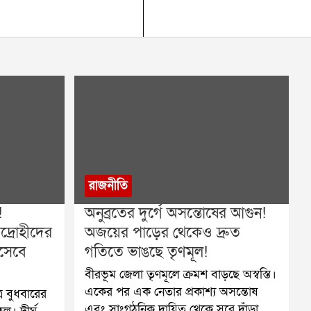
রাজনীতি
!
অনুব্রতের দুর্গে অসন্তোষের আগুন!
িদ্রোহীদের
অজয়ের পাড়ের থেকেও দ্রুত
িসেবে
গতিতে ভাঙছে তৃণমূল!
বীরভূম জেলা তৃণমূলে ক্রমশ বাড়ছে অস্বস্তি।
একের পর এক নেতার প্রকাশ্য অসন্তোষ
ে বুধবারের
এবং সাংগঠনিক দায়িত্ব থেকে সরে দাঁড়ানোর