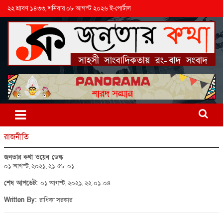
২২ শ্রাবণ ১৪৩৩, শনিবার ০৮ আগস্ট ২০২৬ ই-পোর্টাল
রাজনীতি
জনতার কথা ওয়েব ডেস্ক
০১ আগস্ট, ২০২১, ২১:৫৮:০১
শেষ আপডেট:
০১ আগস্ট, ২০২১, ২২:০১:০৪
Written By:
রাধিকা সরকার