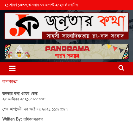
২১ শ্রাবণ ১৪৩৩, শুক্রবার ০৭ আগস্ট ২০২৬ ই-পোর্টাল
কলকাতা
জনতার কথা ওয়েব ডেস্ক
২৫ অক্টোবর, ২০২১, ০৯:০৬:৫৭
শেষ আপডেট:
২৫ অক্টোবর, ২০২১, ১১:৪৩:৪৭
Written By:
রাধিকা সরকার