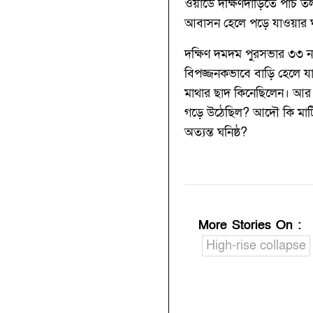
ওয়ার্ডে দক্ষিণদাঁড়িতে পা
আবাসন হেলে পড়ে যাওয়ার 
দক্ষিণ দমদম পুরসভার ৩৩ নম্
বিপজ্জনকভাবে বাড়ি হেলে য
মাথার ছাদ কিনেছিলেন। আর 
গড়ে উঠেছিল? আদৌ কি মাটি পর
অত্যন্ত ঘনিষ্ঠ?
More Stories On
:
High-rise collapse