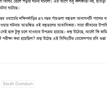
ঁচ তলা বিল্ডিং হেলে পড়ার ঘটনা ঘটলো। এর আগে শুধু কলকাতা নয়, হাওড
ঘটনা ঘটেছে।
বর ওয়ার্ডের দক্ষিণদাঁড়ির ৪৭ নম্বর পাঁচতলা বহুতল আবাসনটি পাশের 
াওয়ার ঘটনায় আতঙ্কিত ওই বহুতলের আবাসিকরা। সারা জীবনের উপার্জ
সেই ছাদ টুকু চলে যাওয়ার উপক্রম হয়েছে। প্রশ্ন উঠেছে, আদৌ কি জ
ীক্ষা করা হয়েছিল? প্রশ্ন উঠেছ এই বিল্ডিংটির ডেভেলপার রবি গুপ্তা ক
South Dumdum