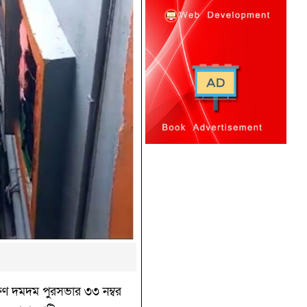
িণ দমদম পুরসভার ৩৩ নম্বর