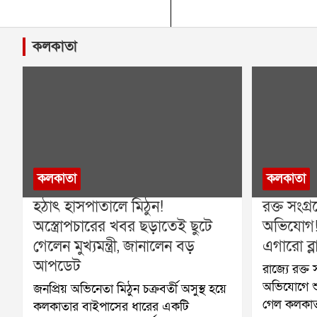
কলকাতা
কলকাতা
কলকাতা
হঠাৎ হাসপাতালে মিঠুন!
রক্ত সংগ্
অস্ত্রোপচারের খবর ছড়াতেই ছুটে
অভিযোগ
গেলেন মুখ্যমন্ত্রী, জানালেন বড়
এগারো ব্লা
আপডেট
রাজ্যে রক্ত
অভিযোগে শু
জনপ্রিয় অভিনেতা মিঠুন চক্রবর্তী অসুস্থ হয়ে
গেল কলকাত
কলকাতার বাইপাসের ধারের একটি