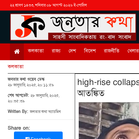
২২ শ্রাবণ ১৪৩৩, শনিবার ০৮ আগস্ট ২০২৬ ই-পোর্টাল
কলকাতা
রাজ্য
দেশ
বিদেশ
রাজনীতি
খেলার 
কলকাতা
জনতার কথা ওয়েব ডেস্ক
high-rise collap
২৮ জানুয়ারি, ২০২৫, ২০:১১:৫৯
আতঙ্কিত
শেষ আপডেট:
২৮ জানুয়ারি, ২০২৫,
২০:৩৫:৩৯
Written By:
জনতার কথা অ্যাডমিন
Share on: