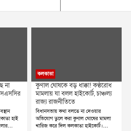
কলকাতা
ে না
কুণাল ঘোষকে বড় ধাক্কা! কণ্ঠরোধ
এসএসসির
মামলায় যা বলল হাইকোর্ট, চাঞ্চল্য
রাজ্য রাজনীতিতে
বস্থান
বিধানসভায় কথা বলতে না দেওয়ার
লকাতা হাই
অভিযোগ তুলে করা কুণাল ঘোষের মামলা
মলার
খারিজ করে দিল কলকাতা হাইকোর্ট।