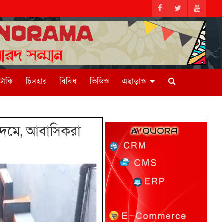
িটাকি
চিত্রহার
বিবিধ
ভিডিও
এছাড়াও
মদমে, আবাসিকরা