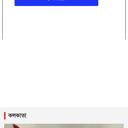
কলকাতা