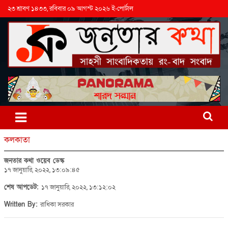
২৩ শ্রাবণ ১৪৩৩, রবিবার ০৯ আগস্ট ২০২৬ ই-পোর্টাল
কলকাতা
জনতার কথা ওয়েব ডেস্ক
১৭ জানুয়ারি, ২০২২, ১৩:০৯:৪৫
শেষ আপডেট:
১৭ জানুয়ারি, ২০২২, ১৩:১২:০২
Written By:
রাধিকা সরকার