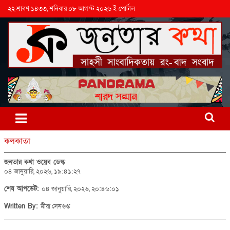
২২ শ্রাবণ ১৪৩৩, শনিবার ০৮ আগস্ট ২০২৬ ই-পোর্টাল
কলকাতা
জনতার কথা ওয়েব ডেস্ক
০৪ জানুয়ারি, ২০২৬, ১৯:৪১:২৭
শেষ আপডেট:
০৪ জানুয়ারি, ২০২৬, ২০:৪৬:০১
Written By:
মীরা সেনগুপ্ত