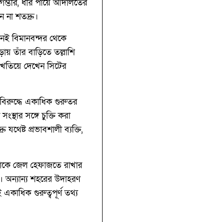
ম্ভীর, ধীর পায়ে আদালতের
 না শতদ্রু।
দিনই বিমানবন্দর থেকে
য় তাঁর বাড়িতে তল্লাশি
থি খতিয়ে দেখেন সিটের
িরুদ্ধে একাধিক গুরুতর
থার সঙ্গে চুক্তি করা
যথেষ্ট প্রভাবশালী ব্যক্তি,
তাঁকে জেল হেফাজতে রাখার
ন। অন্যান্য শহরের উদাহরণ
একাধিক গুরুত্বপূর্ণ তথ্য