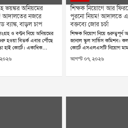
রহে ভয়ঙ্কর অনিয়মের
শিক্ষক নিয়োগে আর ফিরছ
! আদালতের নজরে
পুরনো নিয়ম! আদালতে 
ড ব্যাঙ্ক, বাড়ল চাপ
বক্তব্যে জোর চর্চা
 সংগ্রহ ও বণ্টন নিয়ে অনিয়মের
শিক্ষক নিয়োগ নিয়ে গুরুত্বপূর্ণ অ
রু হওয়া বিতর্ক এবার পৌঁছে
জানাল স্কুল সার্ভিস কমিশন। ক
া হাই কোর্টে। একাধিক
কোর্টে এসএলএসটি নিয়োগ মা
াড ব্যাঙ্কের বিরুদ্ধে তদন্ত শুরু
শুনানিতে কমিশন স্পষ্ট জানিয়েছ
 ২০২৬
আগস্ট ০৭, ২০২৬
াড়ায় পাড়ায় রক্তদান শিবির
ভবিষ্যতের নিয়োগ ২০২৫ সালে
পর নিষেধাজ্ঞা জারি করেছিল
নিয়ম মেনেই হবে। আগামী ২১
থ্য দপ্তর। সেই নির্দেশের বিরোধিতা
মামলার পরবর্তী শুনানির সম্ভাব
র দ্বারস্থ হয় একটি বেসরকারি
শুক্রবার বিচারপতি অমৃতা সিনহা
ক। শুক্রবার মামলার শুনানিতে
রাজ্যের পক্ষে সিনিয়র স্ট্যান্ডিং 
ষ্ণা রাও রাজ্য সরকারের কাছে
নীলাঞ্জন ভট্টাচার্য আদালতে জান
 তদন্ত কতদূর এগিয়েছে।
দুর্নীতির বিরুদ্ধে রাজ্য সরকারের
গস্টের মধ্যে তদন্তের রিপোর্ট
একেবারেই কঠোর। তাই নতুন 
 নির্দেশ দিয়েছে আদালত।
প্রক্রিয়ায় কোনও অনিয়মের সুয
র্তী শুনানি হবে ১৯ আগস্ট।
না। সেই কারণেই দ্বিতীয় এস