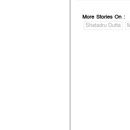
More Stories On
:
Shatadru Dutta
M