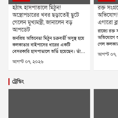
হঠাৎ হাসপাতালে মিঠুন!
রক্ত সংগ্
অস্ত্রোপচারের খবর ছড়াতেই ছুটে
অভিযোগ
গেলেন মুখ্যমন্ত্রী, জানালেন বড়
এগারো ব্লা
আপডেট
রাজ্যে রক্ত
অভিযোগে শু
জনপ্রিয় অভিনেতা মিঠুন চক্রবর্তী অসুস্থ হয়ে
গেল কলকাত
কলকাতার বাইপাসের ধারের একটি
বেসরকারি ব্ল
বেসরকারি হাসপাতালে ভর্তি হয়েছেন। তাঁর
আগস্ট ০৭,
হওয়ার পর প
অস্ত্রোপচার হয়েছে বলে হাসপাতাল সূত্রে
আগস্ট ০৭, ২০২৬
আয়োজনের উ
জানা গিয়েছে। শুক্রবার সকালে তাঁকে
রাজ্য স্বাস্
দেখতে হাসপাতালে পৌঁছান মুখ্যমন্ত্রী শুভেন্দু
করে আদালতে
অধিকারী। তাঁর সঙ্গে ছিলেন যাদবপুরের
ট্রেন্ডিং
ব্লাড ব্যাঙ্
বিধায়ক শর্বরী মুখোপাধ্যায়-সহ অন্যরা।
বিচারপতি কৃ
মুখ্যমন্ত্রী অভিনেতার সঙ্গে দেখা করার
জানতে চান,
পাশাপাশি চিকিৎসকদের সঙ্গেও কথা বলে
আগামী ১৪ আ
তাঁর শারীরিক অবস্থার খোঁজ নেন।গত কয়েক
জমা দেওয়ার
বছরে সক্রিয়ভাবে রাজনীতির সঙ্গে যুক্ত
মামলার পরব
হয়েছেন মিঠুন চক্রবর্তী। বিজেপিতে যোগ