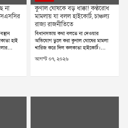
ে না
কুণাল ঘোষকে বড় ধাক্কা! কণ্ঠরোধ
এসএসসির
মামলায় যা বলল হাইকোর্ট, চাঞ্চল্য
রাজ্য রাজনীতিতে
বস্থান
বিধানসভায় কথা বলতে না দেওয়ার
লকাতা হাই
অভিযোগ তুলে করা কুণাল ঘোষের মামলা
মলার
খারিজ করে দিল কলকাতা হাইকোর্ট।
ে,
বিচারপতি কৃষ্ণা রাও জানিয়ে দেন, এই
আগস্ট ০৭, ২০২৬
র নতুন
বিষয়ে আদালতের হস্তক্ষেপের সুযোগ নেই।
 আগস্ট এই
যদি কোনও অভিযোগ থাকে, তা বিধানসভার
না রয়েছে।
স্পিকারের কাছেই জানাতে হবে।কুণাল
র বেঞ্চে
ঘোষের অভিযোগ ছিল, বিধানসভার
কাউন্সেল
অধিবেশনে তাঁকে ইচ্ছাকৃতভাবে বক্তব্য
ান, নিয়োগে
রাখার সুযোগ দেওয়া হচ্ছে না। তাঁর নাম
 অবস্থান
বক্তাদের তালিকা থেকে বারবার বাদ দেওয়া
নিয়োগ
হচ্ছে বলেও দাবি করেন তিনি। এই ঘটনাকে
োগ থাকবে
তিনি পরিকল্পিত বলে অভিযোগ তুলে
এলএসটি
কলকাতা হাইকোর্টের দ্বারস্থ হন।মামলার