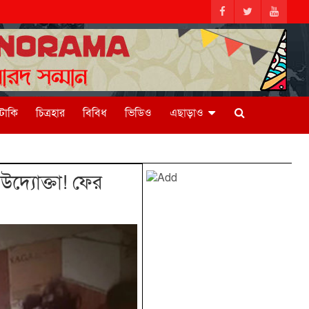
িটাকি
চিত্রহার
বিবিধ
ভিডিও
এছাড়াও
দ্যোক্তা! ফের