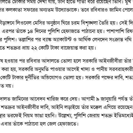
ে ঢোকার সময় দেখা যায়, ডান হাতে গীতা ধরে রয়েছেন তিনি। মুখ গ
ির কলকাতা সফরের অন্যতম উদ্যোক্তাকে। তবে রবিবারও জামিন পেলেন
রীড়াঙ্গনে লিওনেল মেসির অনুষ্ঠান ঘিরে চরম বিশৃঙ্খলা তৈরি হয়। সেই 
শ। এরপর তাঁকে ১৪ দিনের পুলিশি হেফাজতে পাঠানো হয়। পাশাপাশি রিষড়া
র পুলিশ। তল্লাশির পর ব্যাঙ্ক অ্যাকাউন্ট ও আর্থিক লেনদেন সংক্রান্ত ন
ে শতদ্রুর প্রায় ২২ কোটি টাকা বাজেয়াপ্ত করা হয়।
েষ হওয়ার পর রবিবার আদালতে তোলা হলে সরকারি আইনজীবীরা তাঁর ব
হয়, সরকারি অনুমতি পাওয়ার আগেই খাদ্য ও পানীয় সরবরাহকারী সংস্
 কোটি টাকার দুর্নীতির অভিযোগও তোলা হয়। সরকারি পক্ষের দাবি, শতদ্রু 
িত নয়।
দালত জামিনের আবেদন খারিজ করে দেয়। আগামী ৯ জানুয়ারি পর্যন্ত 
ও শতদ্রুর আইনজীবীর দাবি, আইনি লড়াইয়ে তাঁর মক্কেল এগিয়ে রয়েছে
র তরফেই নিয়ম ভাঙা হয়নি। উল্লেখ্য, পুলিশি জেরায় শতদ্রু ইতিমধ্যেই 
ে। এবার তাঁকে পাঠানো হল জেল হেফাজতে।