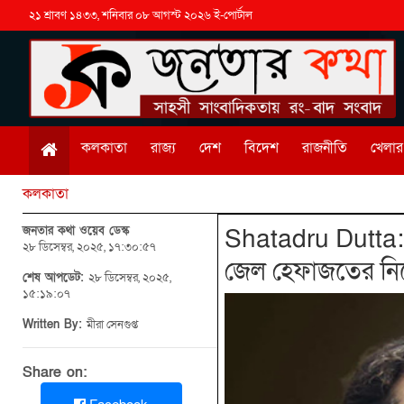
২১ শ্রাবণ ১৪৩৩, শনিবার ০৮ আগস্ট ২০২৬ ই-পোর্টাল
কলকাতা
রাজ্য
দেশ
বিদেশ
রাজনীতি
খেলার 
কলকাতা
জনতার কথা ওয়েব ডেস্ক
Shatadru Dutta: গ
২৮ ডিসেম্বর, ২০২৫, ১৭:৩০:৫৭
জেল হেফাজতের নির
শেষ আপডেট:
২৮ ডিসেম্বর, ২০২৫,
১৫:১৯:০৭
Written By:
মীরা সেনগুপ্ত
Share on: