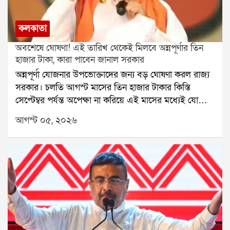
কলকাতা
অবশেষে ঘোষণা! এই তারিখ থেকেই মিলবে অন্নপূর্ণার তিন
হাজার টাকা, কারা পাবেন জানাল সরকার
অন্নপূর্ণা যোজনার উপভোক্তাদের জন্য বড় ঘোষণা করল রাজ্য
সরকার। চলতি আগস্ট মাসের তিন হাজার টাকার কিস্তি
সেপ্টেম্বর পর্যন্ত অপেক্ষা না করিয়ে এই মাসের মধ্যেই যোগ্য
উপভোক্তাদের অ্যাকাউন্টে পাঠানো হবে। সরকারের পক্ষ থেকে
আগস্ট ০৫, ২০২৬
জানানো হয়েছে, পনেরো আগস্টের পর থেকেই ধাপে ধাপে
টাকা পাঠানোর কাজ শুরু হবে।সরকারি সূত্রে জানা গিয়েছে,
অনলাইনে আবেদন করার সময় বহু ক্ষেত্রে ভুল তথ্য জমা
পড়েছে। কোথাও ভুল নথি, কোথাও আবার ব্যাঙ্কের তথ্যের
অসঙ্গতি ধরা পড়েছে। তাই প্রত্যেকটি আবেদন বিস্তারিতভাবে
খতিয়ে দেখতে বিডিও স্তরে সমীক্ষা শুরু হয়েছে। সমীক্ষা শেষ
হওয়ার পরেই প্রকৃত উপভোক্তাদের অ্যাকাউন্টে টাকা পাঠানো
হবে।নারী ও শিশুকল্যাণ মন্ত্রী মালতী রাভা রায় জানিয়েছেন,
যাঁরা প্রকৃতভাবে এই প্রকল্পের সুবিধা পাওয়ার যোগ্য, তাঁরাই