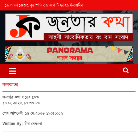
১৯ শ্রাবণ ১৪৩৩, বৃহস্পতি ০৬ আগস্ট ২০২৬ ই-পোর্টাল
কলকাতা
জনতার কথা ওয়েব ডেস্ক
১৪ মে, ২০২৬, ১৭:৩০:৫৮
শেষ আপডেট:
১৪ মে, ২০২৬, ১৯:৫০:০৬
Written By:
মীরা সেনগুপ্ত