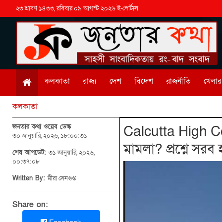
২৩ শ্রাবণ ১৪৩৩, রবিবার ০৯ আগস্ট ২০২৬ ই-পোর্টাল
কলকাতা
রাজ্য
দেশ
বিদেশ
রাজনীতি
খেলার 
কলকাতা
জনতার কথা ওয়েব ডেস্ক
Calcutta High Cou
৩০ জানুয়ারি, ২০২৬, ১৮:০০:৩১
মামলা? প্রশ্নে সরব 
শেষ আপডেট:
৩১ জানুয়ারি, ২০২৬,
০০:৩৭:০৮
Written By:
মীরা সেনগুপ্ত
Share on: