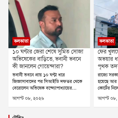
কলকাতা
কলকাতা
১০ ঘণ্টার জেরা শেষে সুমিত সোজা
ফের খুলছ
অভিষেকের বাড়িতে, ভবানী ভবনে
অভয়ার ধর
কী জানলেন গোয়েন্দারা?
পৃথক তদন্ত 
ভবানী ভবনে প্রায় ১০ ঘণ্টা ধরে
রাজ্যে সরক
জিজ্ঞাসাবাদের পর সিআইডি দফতর থেকে
হয়েছে আর জ
বেরোলেন অভিষেক বন্দ্যোপাধ্যায়ের
কোর্টের নির
আপ্তসহায়ক হিসেবে পরিচিত সুমিত রায়।
সিবিআই। এ
আগস্ট ০৮, ২০২৬
আগস্ট ০৮,
শনিবার সকালে নির্ধারিত সময়ের কয়েক
বিভিন্ন দিক
মিনিট আগেই ভবানী ভবনে পৌঁছেছিলেন
রাজ্যের স্বাস্
তিনি। দীর্ঘ জেরার পর সিআইডি দফতর
সাংবাদিক ব