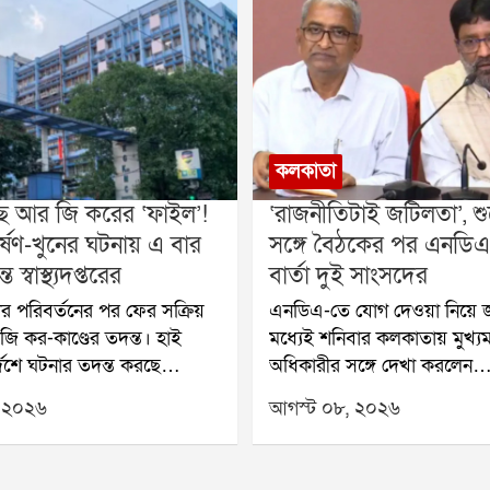
কলকাতা
ে আর জি করের ‘ফাইল’!
‘রাজনীতিটাই জটিলতা’, শুভ
্ষণ-খুনের ঘটনায় এ বার
সঙ্গে বৈঠকের পর এনডিএ
স্বাস্থ্যদপ্তরের
বার্তা দুই সাংসদের
ার পরিবর্তনের পর ফের সক্রিয়
এনডিএ-তে যোগ দেওয়া নিয়ে জ
ি কর-কাণ্ডের তদন্ত। হাই
মধ্যেই শনিবার কলকাতায় মুখ্যমন্ত্
্দেশে ঘটনার তদন্ত করছে
অধিকারীর সঙ্গে দেখা করলেন
র মধ্যেই পৃথক ভাবে ঘটনার
এনসিপিআইয়ের দুই সাংসদ আব
 ২০২৬
আগস্ট ০৮, ২০২৬
 খতিয়ে দেখার সিদ্ধান্ত নিয়েছে
খলিলুর রহমান। বৈঠকের পর এ
থ্যদপ্তর। শনিবার স্বাস্থ্যদপ্তরে
তাঁদের অবস্থানও স্পষ্ট করেছেন 
ৈঠকে এই সিদ্ধান্তের কথা জানান
তাহের জানান, এনডিএ-র নামে