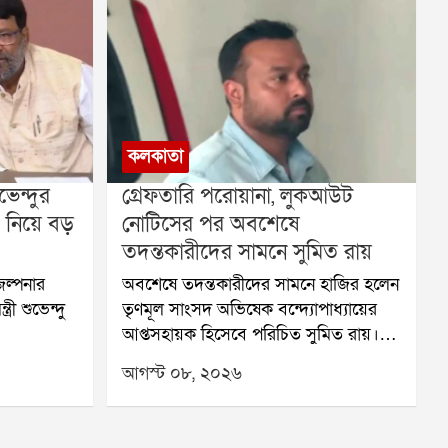
কলকাতা
েন্দুর
গ্রেফতারি পরোয়ানা, লুকআউট
 নিয়ে বড়
নোটিসের পর অবশেষে
তদন্তকারীদের সামনে সুমিত রায়
ল্পনার
অবশেষে তদন্তকারীদের সামনে হাজির হলেন
রী শুভেন্দু
তৃণমূল সাংসদ অভিষেক বন্দ্যোপাধ্যায়ের
আপ্তসহায়ক হিসেবে পরিচিত সুমিত রায়।
ু তাহের ও
শনিবার সকাল ৯টা ৫৪ মিনিট নাগাদ ভবানী
আগস্ট ০৮, ২০২৬
নডিএ নিয়ে
ভবনে পৌঁছন তিনি। পশ্চিম মেদিনীপুরের
তাঁরা। আবু
শালবনি জমি প্রতারণা মামলায় তাঁকে
 কোনও
জিজ্ঞাসাবাদের জন্য তলব করেছে সিআইডি।