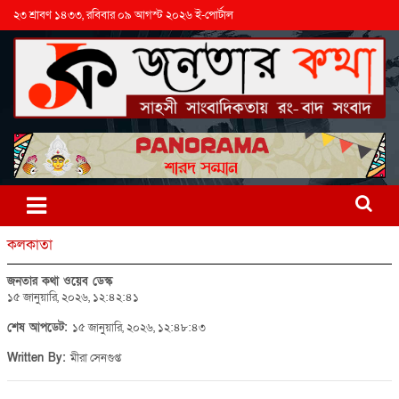
২৩ শ্রাবণ ১৪৩৩, রবিবার ০৯ আগস্ট ২০২৬ ই-পোর্টাল
কলকাতা
জনতার কথা ওয়েব ডেস্ক
১৫ জানুয়ারি, ২০২৬, ১২:৪২:৪১
শেষ আপডেট:
১৫ জানুয়ারি, ২০২৬, ১২:৪৮:৪৩
Written By:
মীরা সেনগুপ্ত