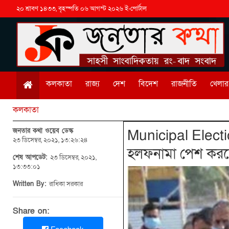
২০ শ্রাবণ ১৪৩৩, বৃহস্পতি ০৬ আগস্ট ২০২৬ ই-পোর্টাল
কলকাতা
রাজ্য
দেশ
বিদেশ
রাজনীতি
খেলার 
কলকাতা
জনতার কথা ওয়েব ডেস্ক
Municipal Electio
২৩ ডিসেম্বর, ২০২১, ১৩:২৬:২৪
হলফনামা পেশ করত
শেষ আপডেট:
২৩ ডিসেম্বর, ২০২১,
১৩:৩৩:০১
Written By:
রাধিকা সরকার
Share on: