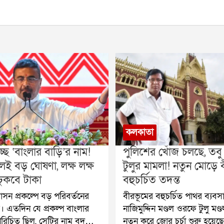
কলকাতা
ছে ‘বাংলার বাড়ি’র নাম!
পুলিশের খোঁজ চলছে, তব
ই বড় ঘোষণা, লক্ষ লক্ষ
টুলুর মামলা! নতুন মোড়ে 
ঢুকবে টাকা
বহুচর্চিত তদন্ত
সন প্রকল্পে বড় পরিবর্তনের
বীরভূমের বহুচর্চিত পাথর ব্যবসা
 এতদিন যে প্রকল্প বাংলার
নাজিমুদ্দিন মণ্ডল ওরফে টুলু মণ
 পরিচিত ছিল, সেটির নাম বদলে
নতুন করে জোর চর্চা শুরু হয়েছ