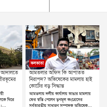
কলকাতা
ু আদালতে
আমতলার অফিস কি আপাতত
বীরভূমের
নিরাপদ? অভিষেকের মামলায় হাই
কোর্টের বড় সিদ্ধান্ত
য়ী
আমতলায় দলীয় কার্যালয় ভাঙার মামলায়
্ডলকে ঘিরে
ফের স্বস্তি পেলেন তৃণমূল কংগ্রেসের
ে।
সর্বভারতীয় সাধারণ সম্পাদক অভিষেক