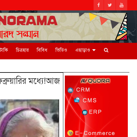
িটাকি
চিত্রহার
বিবিধ
ভিডিও
এছাড়াও
্রুয়ারির মধ্যে!আজ