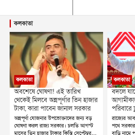
কলকাতা
কলকাতা
কলকাতা
অবশেষে ঘোষণা! এই তারিখ
বদলে যাচ্
থেকেই মিলবে অন্নপূর্ণার তিন হাজার
আগামীকাল
টাকা, কারা পাবেন জানাল সরকার
পরিবারে 
অন্নপূর্ণা যোজনার উপভোক্তাদের জন্য বড়
রাজ্যের আবা
ঘোষণা করল রাজ্য সরকার। চলতি আগস্ট
পথে সরকার।
মাসের তিন হাজার টাকার কিস্তি সেপ্টেম্বর
বাড়ি নামে