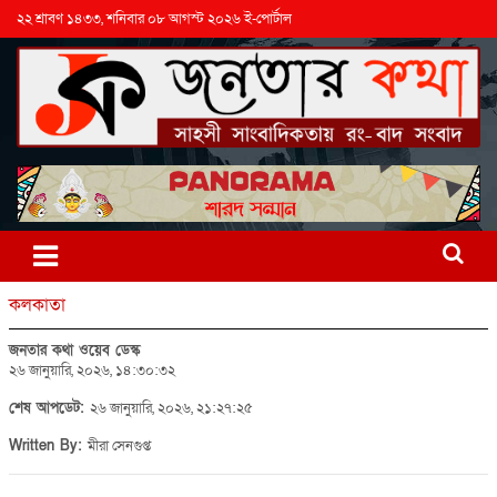
২২ শ্রাবণ ১৪৩৩, শনিবার ০৮ আগস্ট ২০২৬ ই-পোর্টাল
কলকাতা
জনতার কথা ওয়েব ডেস্ক
২৬ জানুয়ারি, ২০২৬, ১৪:৩০:৩২
শেষ আপডেট:
২৬ জানুয়ারি, ২০২৬, ২১:২৭:২৫
Written By:
মীরা সেনগুপ্ত