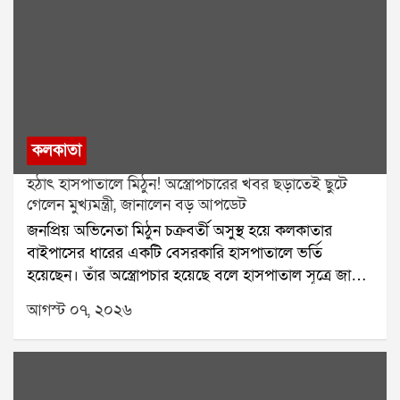
কলকাতা
হঠাৎ হাসপাতালে মিঠুন! অস্ত্রোপচারের খবর ছড়াতেই ছুটে
গেলেন মুখ্যমন্ত্রী, জানালেন বড় আপডেট
জনপ্রিয় অভিনেতা মিঠুন চক্রবর্তী অসুস্থ হয়ে কলকাতার
বাইপাসের ধারের একটি বেসরকারি হাসপাতালে ভর্তি
হয়েছেন। তাঁর অস্ত্রোপচার হয়েছে বলে হাসপাতাল সূত্রে জানা
গিয়েছে। শুক্রবার সকালে তাঁকে দেখতে হাসপাতালে পৌঁছান
আগস্ট ০৭, ২০২৬
মুখ্যমন্ত্রী শুভেন্দু অধিকারী। তাঁর সঙ্গে ছিলেন যাদবপুরের
বিধায়ক শর্বরী মুখোপাধ্যায়-সহ অন্যরা। মুখ্যমন্ত্রী অভিনেতার
সঙ্গে দেখা করার পাশাপাশি চিকিৎসকদের সঙ্গেও কথা বলে
তাঁর শারীরিক অবস্থার খোঁজ নেন।গত কয়েক বছরে