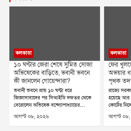
কলকাতা
কলকাতা
১০ ঘণ্টার জেরা শেষে সুমিত সোজা
ফের খুলছ
অভিষেকের বাড়িতে, ভবানী ভবনে
অভয়ার ধর
কী জানলেন গোয়েন্দারা?
পৃথক তদন্ত 
ভবানী ভবনে প্রায় ১০ ঘণ্টা ধরে
রাজ্যে সরক
জিজ্ঞাসাবাদের পর সিআইডি দফতর থেকে
হয়েছে আর জ
বেরোলেন অভিষেক বন্দ্যোপাধ্যায়ের
কোর্টের নির
আপ্তসহায়ক হিসেবে পরিচিত সুমিত রায়।
সিবিআই। এ
আগস্ট ০৮, ২০২৬
আগস্ট ০৮,
শনিবার সকালে নির্ধারিত সময়ের কয়েক
বিভিন্ন দিক
মিনিট আগেই ভবানী ভবনে পৌঁছেছিলেন
রাজ্যের স্বাস্