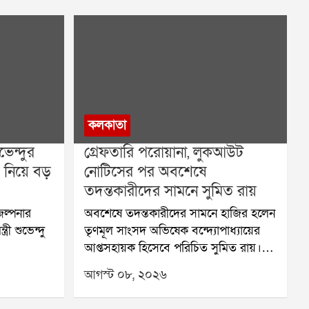
কলকাতা
েন্দুর
গ্রেফতারি পরোয়ানা, লুকআউট
 নিয়ে বড়
নোটিসের পর অবশেষে
তদন্তকারীদের সামনে সুমিত রায়
ল্পনার
অবশেষে তদন্তকারীদের সামনে হাজির হলেন
রী শুভেন্দু
তৃণমূল সাংসদ অভিষেক বন্দ্যোপাধ্যায়ের
আপ্তসহায়ক হিসেবে পরিচিত সুমিত রায়।
ু তাহের ও
শনিবার সকাল ৯টা ৫৪ মিনিট নাগাদ ভবানী
আগস্ট ০৮, ২০২৬
নডিএ নিয়ে
ভবনে পৌঁছন তিনি। পশ্চিম মেদিনীপুরের
তাঁরা। আবু
শালবনি জমি প্রতারণা মামলায় তাঁকে