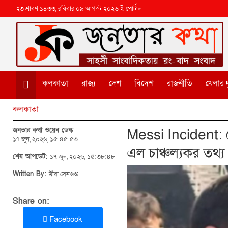
২৩ শ্রাবণ ১৪৩৩, রবিবার ০৯ আগস্ট ২০২৬ ই-পোর্টাল
কলকাতা
রাজ্য
দেশ
বিদেশ
রাজনীতি
খেলার দ
কলকাতা
জনতার কথা ওয়েব ডেস্ক
Messi Incident: 
১৭ জুন, ২০২৬, ১৫:৪৫:৫৩
এল চাঞ্চল্যকর তথ্য
শেষ আপডেট:
১৭ জুন, ২০২৬, ১৫:৩৮:৪৮
Written By:
মীরা সেনগুপ্ত
Share on:
Facebook