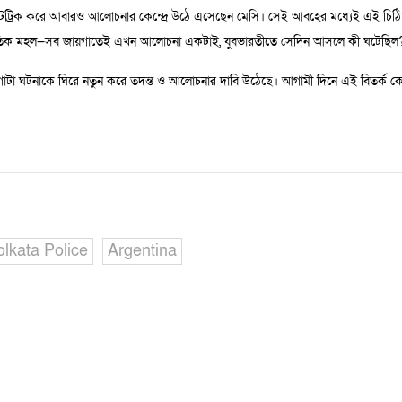
 হ্যাটট্রিক করে আবারও আলোচনার কেন্দ্রে উঠে এসেছেন মেসি। সেই আবহের মধ্যেই এই চি
ৈতিক মহল—সব জায়গাতেই এখন আলোচনা একটাই, যুবভারতীতে সেদিন আসলে কী ঘটেছিল
পর গোটা ঘটনাকে ঘিরে নতুন করে তদন্ত ও আলোচনার দাবি উঠেছে। আগামী দিনে এই বিতর্ক
lkata Police
Argentina