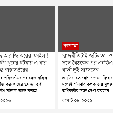
কলকাতা
ে আর জি করের ‘ফাইল’!
‘রাজনীতিটাই জটিলতা’, শুভ
্ষণ-খুনের ঘটনায় এ বার
সঙ্গে বৈঠকের পর এনডিএ
স্বাস্থ্যদপ্তরের
বার্তা দুই সাংসদের
ার পরিবর্তনের পর ফের সক্রিয়
এনডিএ-তে যোগ দেওয়া নিয়ে জ
ি কর-কাণ্ডের তদন্ত। হাই
মধ্যেই শনিবার কলকাতায় মুখ্যমন্ত্
্দেশে ঘটনার তদন্ত করছে
অধিকারীর সঙ্গে দেখা করলেন
র মধ্যেই পৃথক ভাবে ঘটনার
এনসিপিআইয়ের দুই সাংসদ আব
 ২০২৬
আগস্ট ০৮, ২০২৬
 খতিয়ে দেখার সিদ্ধান্ত নিয়েছে
খলিলুর রহমান। বৈঠকের পর এ
থ্যদপ্তর। শনিবার স্বাস্থ্যদপ্তরে
তাঁদের অবস্থানও স্পষ্ট করেছেন 