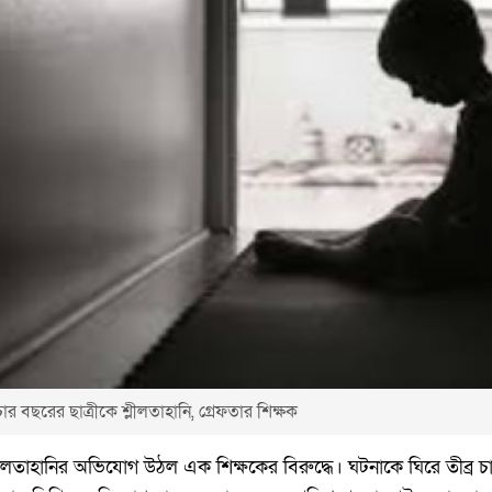
র বছরের ছাত্রীকে শ্লীলতাহানি, গ্রেফতার শিক্ষক
শ্লীলতাহানির অভিযোগ উঠল এক শিক্ষকের বিরুদ্ধে। ঘটনাকে ঘিরে তীব্র চা