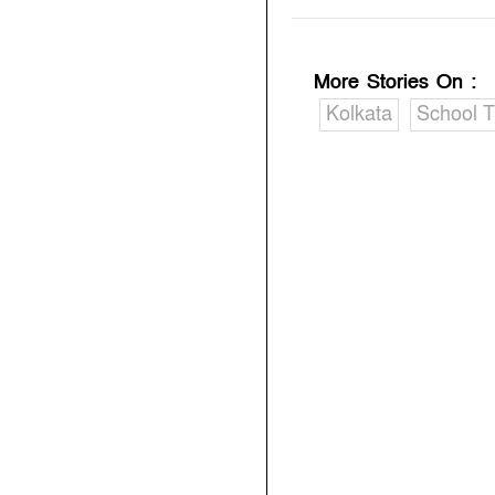
More Stories On
:
Kolkata
School 