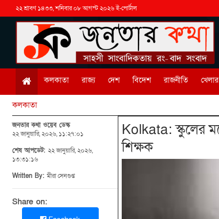
২২ শ্রাবণ ১৪৩৩, শনিবার ০৮ আগস্ট ২০২৬ ই-পোর্টাল
কলকাতা
রাজ্য
দেশ
বিদেশ
রাজনীতি
খেলার 
কলকাতা
জনতার কথা ওয়েব ডেস্ক
Kolkata: স্কুলের ম
২২ জানুয়ারি, ২০২৬, ১১:২৭:০১
শিক্ষক
শেষ আপডেট:
২২ জানুয়ারি, ২০২৬,
১৩:৩১:১৬
Written By:
মীরা সেনগুপ্ত
Share on: