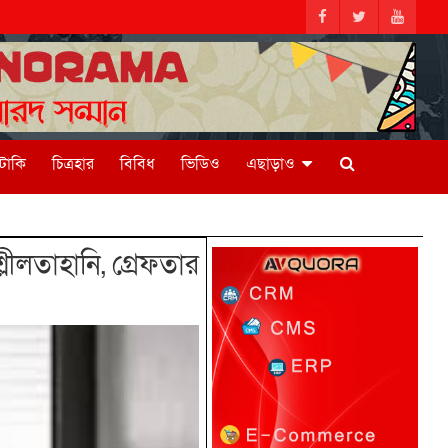
িটাকি
চিত্রহার
বিবিধ
ভিডিও
এছাড়াও
লীলতাহানি, গ্রেফতার