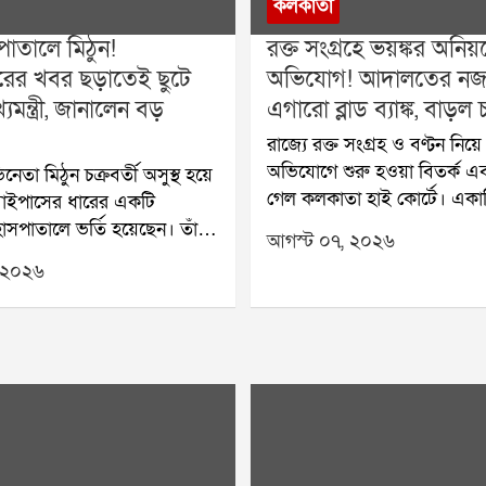
কলকাতা
পাতালে মিঠুন!
রক্ত সংগ্রহে ভয়ঙ্কর অনিয়
ারের খবর ছড়াতেই ছুটে
অভিযোগ! আদালতের নজ
যমন্ত্রী, জানালেন বড়
এগারো ব্লাড ব্যাঙ্ক, বাড়ল
রাজ্যে রক্ত সংগ্রহ ও বণ্টন নি
অভিযোগে শুরু হওয়া বিতর্ক এ
নেতা মিঠুন চক্রবর্তী অসুস্থ হয়ে
গেল কলকাতা হাই কোর্টে। একা
াইপাসের ধারের একটি
বেসরকারি ব্লাড ব্যাঙ্কের বিরুদ্ধে
াসপাতালে ভর্তি হয়েছেন। তাঁর
আগস্ট ০৭, ২০২৬
হওয়ার পর পাড়ায় পাড়ায় রক্তদ
 হয়েছে বলে হাসপাতাল সূত্রে
 ২০২৬
আয়োজনের উপর নিষেধাজ্ঞা জা
। শুক্রবার সকালে তাঁকে
রাজ্য স্বাস্থ্য দপ্তর। সেই নির্দে
ালে পৌঁছান মুখ্যমন্ত্রী শুভেন্দু
করে আদালতের দ্বারস্থ হয় একট
ঁর সঙ্গে ছিলেন যাদবপুরের
ব্লাড ব্যাঙ্ক। শুক্রবার মামলার শু
রী মুখোপাধ্যায়-সহ অন্যরা।
বিচারপতি কৃষ্ণা রাও রাজ্য সর
 অভিনেতার সঙ্গে দেখা করার
জানতে চান, তদন্ত কতদূর এগি
িকিৎসকদের সঙ্গেও কথা বলে
আগামী ১৪ আগস্টের মধ্যে তদন্ত
িক অবস্থার খোঁজ নেন।গত কয়েক
জমা দেওয়ার নির্দেশ দিয়েছে 
ভাবে রাজনীতির সঙ্গে যুক্ত