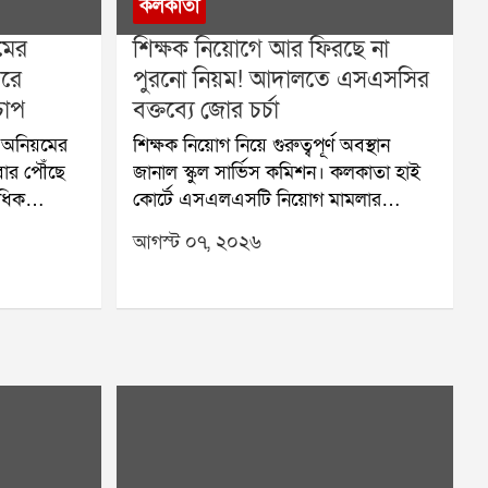
কলকাতা
মের
শিক্ষক নিয়োগে আর ফিরছে না
রে
পুরনো নিয়ম! আদালতে এসএসসির
 চাপ
বক্তব্যে জোর চর্চা
য়ে অনিয়মের
শিক্ষক নিয়োগ নিয়ে গুরুত্বপূর্ণ অবস্থান
বার পৌঁছে
জানাল স্কুল সার্ভিস কমিশন। কলকাতা হাই
ধিক
কোর্টে এসএলএসটি নিয়োগ মামলার
 তদন্ত শুরু
শুনানিতে কমিশন স্পষ্ট জানিয়েছে,
আগস্ট ০৭, ২০২৬
ান শিবির
ভবিষ্যতের নিয়োগ ২০২৫ সালের নতুন
রি করেছিল
নিয়ম মেনেই হবে। আগামী ২১ আগস্ট এই
শের বিরোধিতা
মামলার পরবর্তী শুনানির সম্ভাবনা রয়েছে।
ি বেসরকারি
শুক্রবার বিচারপতি অমৃতা সিনহার বেঞ্চে
নানিতে
রাজ্যের পক্ষে সিনিয়র স্ট্যান্ডিং কাউন্সেল
কারের কাছে
নীলাঞ্জন ভট্টাচার্য আদালতে জানান, নিয়োগে
য়েছে।
দুর্নীতির বিরুদ্ধে রাজ্য সরকারের অবস্থান
ের রিপোর্ট
একেবারেই কঠোর। তাই নতুন নিয়োগ
আদালত।
প্রক্রিয়ায় কোনও অনিয়মের সুযোগ থাকবে