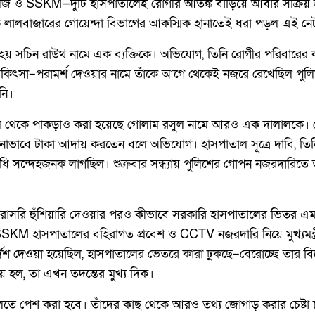
েজ ও SSKM—দুটি হাসপাতালেই রোগীর আতঙ্ক বাড়িয়ে আবার সক্রিয় হ
কে লালবাজারের গোয়েন্দা বিভাগের আকস্মিক হানাতেই ধরা পড়ল এই নেটও
হয় সচিন রাউথ নামে এক ব্যক্তিকে। অভিযোগ, তিনি রোগীর পরিবারের ক
িকিৎসা–পরামর্শ দেওয়ার নামে তাঁকে আগে থেকেই নজরে রেখেছিল পুলিশ
নি।
থেকে পাকড়াও করা হয়েছে গোলাম রসুল নামে আরও এক দালালকে। রো
নানাভাবে টাকা আদায় করতেন বলে অভিযোগ। হাসপাতাল সূত্রে দাবি, ত
ধি সন্দেহজনক লাগছিল। শুক্রবার সন্ধ্যায় পুলিশের গোপন নজরদারিত
ত্রী সরাসরি হুঁশিয়ারি দেওয়ার পরও কীভাবে সরকারি হাসপাতালের ভিতর 
SKM হাসপাতালের বহিরাগত প্রবেশ ও CCTV নজরদারি নিয়ে মুখ্যমন্ত্র
েশ দেওয়া হয়েছিল, হাসপাতালের ভেতরে কারা ঢুকছে–বেরোচ্ছে তার ব
য় হল, তা এখন তদন্তের মুখ্য দিক।
ে পেশ করা হবে। তাঁদের কাছ থেকে আরও তথ্য জোগাড় করার চেষ্টা 