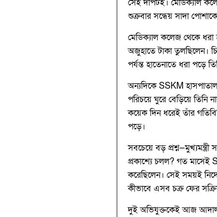
সেই দাপটই। মেডিক্যাল কল
শুক্রবার সন্ধেয় সাদা পোশা
মেডিক্যাল কলেজ থেকে ধরা 
অজুহাতে টাকা তুলছিলেন। চ
পর্যন্ত হাতেনাতে ধরা পড়ে তি
অন্যদিকে SSKM হাসপাতাল 
পরিচয়ে ঘুরে বেড়িয়ে তিনি 
কয়েক দিন ধরেই তাঁর গতিবি
পড়ে।
সবচেয়ে বড় প্রশ্ন—মুখ্যমন্
প্রকাশ্যে চলল? গত মাসেই S
করেছিলেন। সেই সময়ই নির্দ
কীভাবে এসব চক্র ফের সক্রি
দুই অভিযুক্তকেই আজ আদালত