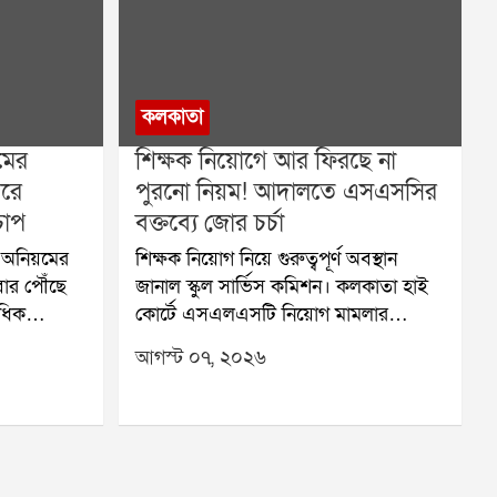
কলকাতা
মের
শিক্ষক নিয়োগে আর ফিরছে না
রে
পুরনো নিয়ম! আদালতে এসএসসির
 চাপ
বক্তব্যে জোর চর্চা
য়ে অনিয়মের
শিক্ষক নিয়োগ নিয়ে গুরুত্বপূর্ণ অবস্থান
বার পৌঁছে
জানাল স্কুল সার্ভিস কমিশন। কলকাতা হাই
ধিক
কোর্টে এসএলএসটি নিয়োগ মামলার
 তদন্ত শুরু
শুনানিতে কমিশন স্পষ্ট জানিয়েছে,
আগস্ট ০৭, ২০২৬
ান শিবির
ভবিষ্যতের নিয়োগ ২০২৫ সালের নতুন
রি করেছিল
নিয়ম মেনেই হবে। আগামী ২১ আগস্ট এই
শের বিরোধিতা
মামলার পরবর্তী শুনানির সম্ভাবনা রয়েছে।
ি বেসরকারি
শুক্রবার বিচারপতি অমৃতা সিনহার বেঞ্চে
নানিতে
রাজ্যের পক্ষে সিনিয়র স্ট্যান্ডিং কাউন্সেল