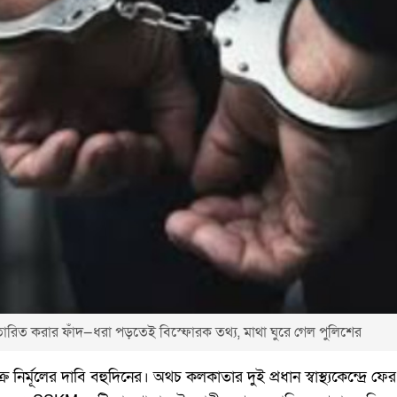
ারিত করার ফাঁদ—ধরা পড়তেই বিস্ফোরক তথ্য, মাথা ঘুরে গেল পুলিশের
নির্মূলের দাবি বহুদিনের। অথচ কলকাতার দুই প্রধান স্বাস্থ্যকেন্দ্রে ফ