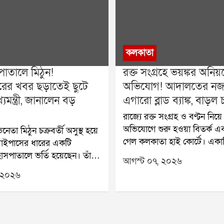
কলকাতা
পাতালে মিঠুন!
রক্ত সংগ্রহে ভয়ঙ্কর অনিয়
ারের খবর ছড়াতেই ছুটে
অভিযোগ! আদালতের নজ
যমন্ত্রী, জানালেন বড়
এগারো ব্লাড ব্যাঙ্ক, বাড়ল
রাজ্যে রক্ত সংগ্রহ ও বণ্টন নি
অভিযোগে শুরু হওয়া বিতর্ক এ
নেতা মিঠুন চক্রবর্তী অসুস্থ হয়ে
গেল কলকাতা হাই কোর্টে। একা
াইপাসের ধারের একটি
বেসরকারি ব্লাড ব্যাঙ্কের বিরুদ্ধে
াসপাতালে ভর্তি হয়েছেন। তাঁর
আগস্ট ০৭, ২০২৬
হওয়ার পর পাড়ায় পাড়ায় রক্তদ
 হয়েছে বলে হাসপাতাল সূত্রে
 ২০২৬
আয়োজনের উপর নিষেধাজ্ঞা জা
। শুক্রবার সকালে তাঁকে
রাজ্য স্বাস্থ্য দপ্তর। সেই নির্দে
ালে পৌঁছান মুখ্যমন্ত্রী শুভেন্দু
করে আদালতের দ্বারস্থ হয় একট
ঁর সঙ্গে ছিলেন যাদবপুরের
ব্লাড ব্যাঙ্ক। শুক্রবার মামলার শু
রী মুখোপাধ্যায়-সহ অন্যরা।