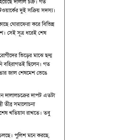
য়েছে দালাল চক্র। গত
য়ার্কের দুই সক্রিয় সদস্য।
াছে ঘোরাফেরা করে বিভিন্ন
। সেই সূত্র ধরেই শেষ
গীদের ভিড়ের মাঝে ছদ্ম
িনি বহিরাগতই ছিলেন। গত
ে তার জাল শেষমেশ ভেঙে
এমন দালালচক্রের দাপট এতটা
ী তীব্র সমালোচনা
িশেষ খতিয়ান রাখতে। তবু
চলছে। পুলিশ মনে করছে,