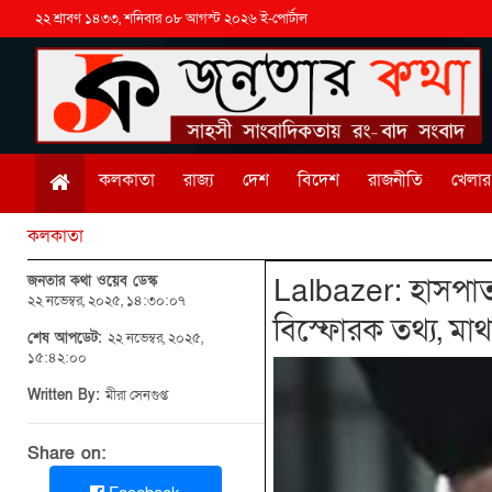
২২ শ্রাবণ ১৪৩৩, শনিবার ০৮ আগস্ট ২০২৬ ই-পোর্টাল
কলকাতা
রাজ্য
দেশ
বিদেশ
রাজনীতি
খেলার 
কলকাতা
জনতার কথা ওয়েব ডেস্ক
Lalbazer: হাসপাত
২২ নভেম্বর, ২০২৫, ১৪:৩০:০৭
বিস্ফোরক তথ্য, মাথ
শেষ আপডেট:
২২ নভেম্বর, ২০২৫,
১৫:৪২:০০
Written By:
মীরা সেনগুপ্ত
Share on: