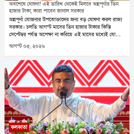
অবশেষে ঘোষণা! এই তারিখ থেকেই মিলবে অন্নপূর্ণার তিন
হাজার টাকা, কারা পাবেন জানাল সরকার
অন্নপূর্ণা যোজনার উপভোক্তাদের জন্য বড় ঘোষণা করল রাজ্য
সরকার। চলতি আগস্ট মাসের তিন হাজার টাকার কিস্তি
সেপ্টেম্বর পর্যন্ত অপেক্ষা না করিয়ে এই মাসের মধ্যেই যোগ্য
উপভোক্তাদের অ্যাকাউন্টে পাঠানো হবে। সরকারের পক্ষ থেকে
আগস্ট ০৫, ২০২৬
জানানো হয়েছে, পনেরো আগস্টের পর থেকেই ধাপে ধাপে
টাকা পাঠানোর কাজ শুরু হবে।সরকারি সূত্রে জানা গিয়েছে,
অনলাইনে আবেদন করার সময় বহু ক্ষেত্রে ভুল তথ্য জমা
পড়েছে। কোথাও ভুল নথি, কোথাও আবার ব্যাঙ্কের তথ্যের
অসঙ্গতি ধরা পড়েছে। তাই প্রত্যেকটি আবেদন বিস্তারিতভাবে
খতিয়ে দেখতে বিডিও স্তরে সমীক্ষা শুরু হয়েছে। সমীক্ষা শেষ
হওয়ার পরেই প্রকৃত উপভোক্তাদের অ্যাকাউন্টে টাকা পাঠানো
হবে।নারী ও শিশুকল্যাণ মন্ত্রী মালতী রাভা রায় জানিয়েছেন,
যাঁরা প্রকৃতভাবে এই প্রকল্পের সুবিধা পাওয়ার যোগ্য, তাঁরাই
টাকা পাবেন। ভুল তথ্য দিয়ে আবেদন করলে বা যোগ্য না
হয়েও আবেদন করলে কোনওভাবেই টাকা দেওয়া হবে না।
কলকাতা
তিনি আরও বলেন, যাঁদের পরিবারের আর্থিক অবস্থা ভালো