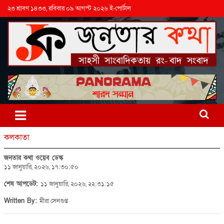
২৩ শ্রাবণ ১৪৩৩, রবিবার ০৯ আগস্ট ২০২৬ ই-পোর্টাল
কলকাতা
জনতার কথা ওয়েব ডেস্ক
১১ জানুয়ারি, ২০২৬, ১৭:৩০:৫০
শেষ আপডেট:
১১ জানুয়ারি, ২০২৬, ২২:৩১:১৫
Written By:
মীরা সেনগুপ্ত