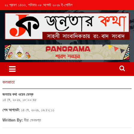
২২ শ্রাবণ ১৪৩৩, শনিবার ০৮ আগস্ট ২০২৬ ই-পোর্টাল
কলকাতা
জনতার কথা ওয়েব ডেস্ক
১৪ মে, ২০২৬, ১৮:০০:৪৫
শেষ আপডেট:
১৪ মে, ২০২৬, ১৯:৫২:১১
Written By:
মীরা সেনগুপ্ত