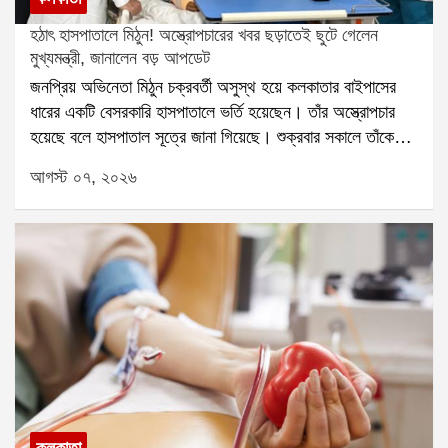
হঠাৎ হাসপাতালে মিঠুন! অস্ত্রোপচারের খবর ছড়াতেই ছুটে গেলেন
মুখ্যমন্ত্রী, জানালেন বড় আপডেট
জনপ্রিয় অভিনেতা মিঠুন চক্রবর্তী অসুস্থ হয়ে কলকাতার বাইপাসের
ধারের একটি বেসরকারি হাসপাতালে ভর্তি হয়েছেন। তাঁর অস্ত্রোপচার
হয়েছে বলে হাসপাতাল সূত্রে জানা গিয়েছে। শুক্রবার সকালে তাঁকে
দেখতে হাসপাতালে পৌঁছান মুখ্যমন্ত্রী শুভেন্দু অধিকারী। তাঁর সঙ্গে
আগস্ট ০৭, ২০২৬
ছিলেন যাদবপুরের বিধায়ক শর্বরী মুখোপাধ্যায়-সহ অন্যরা। মুখ্যমন্ত্রী
অভিনেতার সঙ্গে দেখা করার পাশাপাশি চিকিৎসকদের সঙ্গেও কথা বলে তাঁর
শারীরিক অবস্থার খোঁজ নেন।গত কয়েক বছরে সক্রিয়ভাবে রাজনীতির
সঙ্গে যুক্ত হয়েছেন মিঠুন চক্রবর্তী। বিজেপিতে যোগ দেওয়ার পর
একাধিক নির্বাচনী প্রচারে গুরুত্বপূর্ণ ভূমিকা পালন করেছেন তিনি।
সাম্প্রতিক নির্বাচনেও বয়সের তোয়াক্কা না করে রাজ্যের বিভিন্ন
প্রান্তে প্রচার করেছেন। প্রচারের মাঝেই অসুস্থ হয়ে পড়লেও প্রচার
থামাননি।মুখ্যমন্ত্রী হওয়ার পর শুভেন্দু অধিকারী নিউটাউনে মিঠুন
চক্রবর্তীর বাড়িতে গিয়ে তাঁর সঙ্গে দেখা করেছিলেন। এবার অভিনেতার
হাসপাতালে ভর্তির খবর পেয়ে শুক্রবার সকালে সরাসরি হাসপাতালে পৌঁছে
যান তিনি। বেশ কিছুক্ষণ মিঠুন চক্রবর্তীর সঙ্গে কথা বলেন এবং