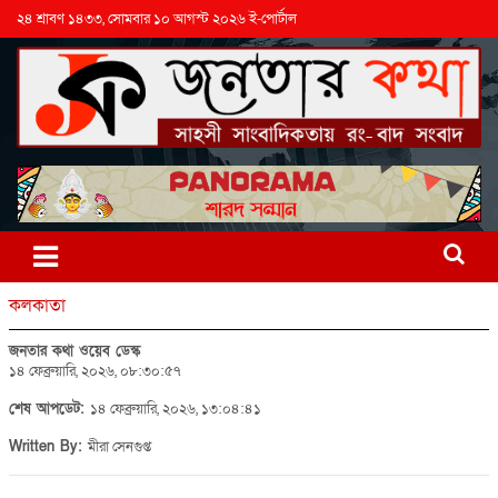
২৪ শ্রাবণ ১৪৩৩, সোমবার ১০ আগস্ট ২০২৬ ই-পোর্টাল
কলকাতা
জনতার কথা ওয়েব ডেস্ক
১৪ ফেব্রুয়ারি, ২০২৬, ০৮:৩০:৫৭
শেষ আপডেট:
১৪ ফেব্রুয়ারি, ২০২৬, ১৩:০৪:৪১
Written By:
মীরা সেনগুপ্ত