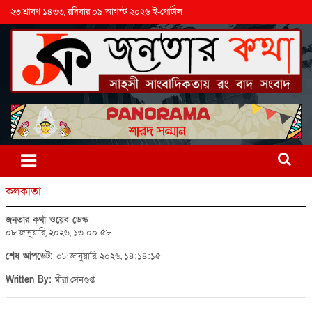
২৩ শ্রাবণ ১৪৩৩, রবিবার ০৯ আগস্ট ২০২৬ ই-পোর্টাল
কলকাতা
জনতার কথা ওয়েব ডেস্ক
০৮ জানুয়ারি, ২০২৬, ১৩:০০:৫৮
শেষ আপডেট:
০৮ জানুয়ারি, ২০২৬, ১৪:১৪:১৫
Written By:
মীরা সেনগুপ্ত